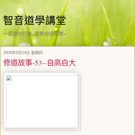
智音道學講堂
一貫道的行醫~跟修辦道經歷~
2009年9月24日 星期四
修道故事-53--自高自大