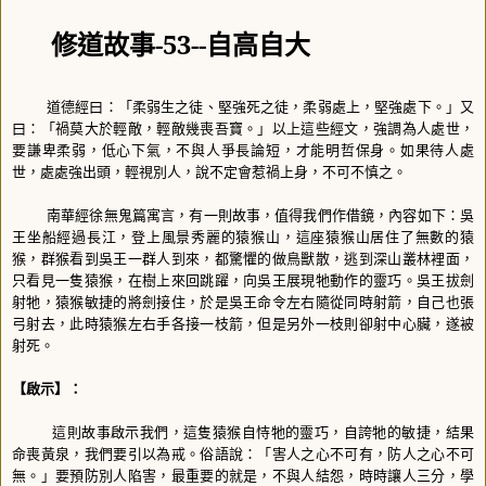
修道故事
-53--
自高自大
道德經曰：「柔弱生之徒、堅強死之徒，柔弱處上，堅強處下。」又
曰：「禍莫大於輕敵，輕敵幾喪吾寶。」以上這些經文，強調為人處世，
要謙卑柔弱，低心下氣，不與人爭長論短，才能明哲保身。如果待人處
世，處處強出頭，輕視別人，說不定會惹禍上身，不可不慎之。
南華經徐無鬼篇寓言，有一則故事，值得我們作借鏡，內容如下：吳
王坐船經過長江，登上風景秀麗的猿猴山，這座猿猴山居住了無數的猿
猴，群猴看到吳王一群人到來，都驚懼的做鳥獸散，逃到深山叢林裡面，
只看見一隻猿猴，在樹上來回跳躍，向吳王展現牠動作的靈巧。吳王拔劍
射牠，猿猴敏捷的將劍接住，於是吳王命令左右隨從同時射箭，自己也張
弓射去，此時猿猴左右手各接一枝箭，但是另外一枝則卻射中心臟，遂被
射死。
【啟示】：
這則故事啟示我們，這隻猿猴自恃牠的靈巧，自誇牠的敏捷，結果
命喪黃泉，我們要引以為戒。俗語說：「害人之心不可有，防人之心不可
無。」要預防別人陷害，最重要的就是，不與人結怨，時時讓人三分，學