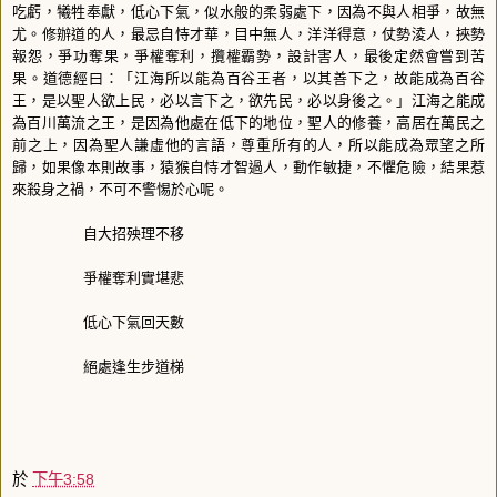
吃虧，犧牲奉獻，低心下氣，似水般的柔弱處下，因為不與人相爭，故無
尤。修辦道的人，最忌自恃才華，目中無人，洋洋得意，仗勢淩人，挾勢
報怨，爭功奪果，爭權奪利，攬權霸勢，設計害人，最後定然會嘗到苦
果。道德經曰：「江海所以能為百谷王者，以其善下之，故能成為百谷
王，是以聖人欲上民，必以言下之，欲先民，必以身後之。」江海之能成
為百川萬流之王，是因為他處在低下的地位，聖人的修養，高居在萬民之
前之上，因為聖人謙虛他的言語，尊重所有的人，所以能成為眾望之所
歸，如果像本則故事，猿猴自恃才智過人，動作敏捷，不懼危險，結果惹
來殺身之禍，不可不警惕於心呢。
自大招殃理不移
爭權奪利實堪悲
低心下氣回天數
絕處逢生步道梯
於
下午3:58