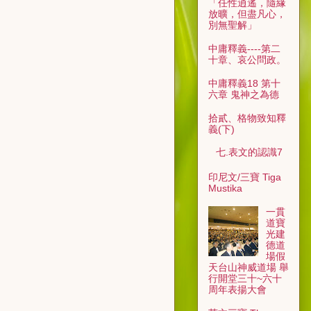
「任性逍遙，隨緣
放曠，但盡凡心，
別無聖解」
中庸釋義----第二
十章、哀公問政。
中庸釋義18 第十
六章 鬼神之為德
拾貳、格物致知釋
義(下)
七.表文的認識7
印尼文/三寶 Tiga
Mustika
一貫
道寶
光建
德道
場假
天台山神威道場 舉
行開堂三十~六十
周年表揚大會