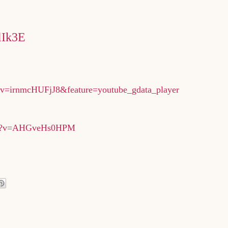
：
lIk3E
?v=irnmcHUFjJ8&feature=youtube_gdata_player
tch?v=AHGveHs0HPM