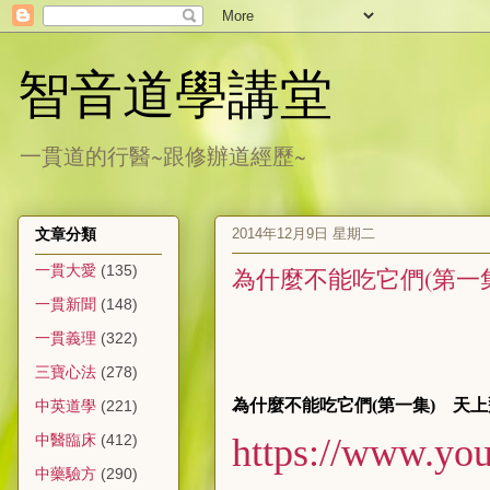
智音道學講堂
一貫道的行醫~跟修辦道經歷~
2014年12月9日 星期二
文章分類
一貫大愛
(135)
為什麼不能吃它們(第一
一貫新聞
(148)
一貫義理
(322)
三寶心法
(278)
為什麼不能吃它們(第一集) 天
中英道學
(221)
https://www.y
中醫臨床
(412)
中藥驗方
(290)