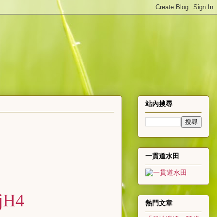
站內搜尋
一貫道水田
jH4
熱門文章