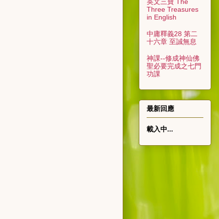
英文三寶 The
Three Treasures
in English
中庸釋義28 第二
十六章 至誠無息
神課--修成神仙佛
聖必要完成之七門
功課
最新回應
載入中...