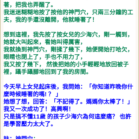
著，把我也弄醒了。
我迷迷糊糊地按了按他的神門穴，只兩三分鐘的工
夫，我的手還沒離開，他就睡著了！
想到這裡，我先按了按女兒的少海穴，剛一觸到，
她就大叫起來，看她叫得厲害，
我就換到神門穴，剛揉了幾下，她便開始打哈欠，
眼睛也閉上了，手也不用力了，
我又按了幾下，
然後把她的小手輕輕地放回被子
裡，躡手躡腳地回到了我的房間。
今天早上女兒起床後，我問她：「你知道昨晚你什
麼時候睡著的嗎
!
？
」
她想了想，回答：「不記得了。媽媽你太棒了！」
我又一次成功了！高興啊！
只是搞不懂
11
歲
的孩子少海穴為何這麼痛？
也許
是學習壓力太大了。
註：神門穴
：