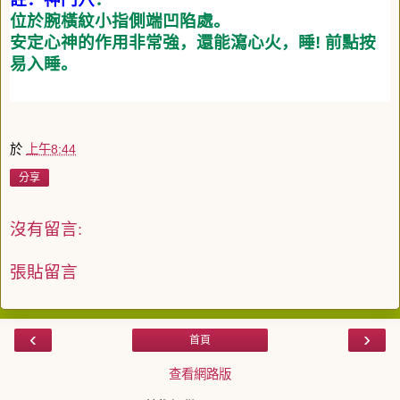
位於腕橫紋小指側端凹陷處。
安定心神的作用非常強，還能瀉心火，睡
!
前點按
易入睡。
於
上午8:44
分享
沒有留言:
張貼留言
‹
›
首頁
查看網路版