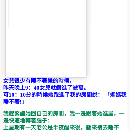
女兒很少有睡不著覺的時候。
昨天晚上
9
：
40
女兒就鑽進了被窩。
可
10
：
10
分的時候她跑進了我的房間說：
「媽媽我
睡不著
!
」
我趕緊讓她回自己的房間，我一邊跟著她進屋，一
邊快速地轉著腦子：
上星期有一天老公是半夜醒來後，翻來複去睡不