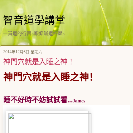
智音道學講堂
一貫道的行醫~跟修辦道經歷~
2014年12月6日 星期六
神門穴就是入睡之神！
神門穴就是入睡之神！
睡不好時不妨試試看
...
James