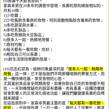
(9)長壽十大飲食原則。
家森幸男在20多年的調查中發現，長壽的原則總是相似的，
共有10條：
1)少吃鹽；
2)少吃脂肪含量高的食物，特別是動物脂肪含量高的食物；
3)多吃蔬菜與水果；
4)多吃乳製品；
5)多吃魚類與大豆製品；
6)很多人一起、熱鬧地用餐；
7)食材均衡；
8)每天都有一餐吃飽、吃好；
9)相信自己可以長壽；
10)對生活保持樂觀的態度。
(10)范志紅認為，給她印象最深的是「
很多人一起、熱鬧地
用餐
」這一條，它不是指我們平時那種喧鬧的聚餐方式，而
是一種快樂吃飯、享受食物的心態。
尤其當前食品安全問題高發，如果你對自己吃的食物都不相
信，一天到晚懷疑吃的蔬菜有農藥、肉有毒素，這種恐懼感
就會影響人的正常消化吸收功能，讓我們離健康長壽的目標
越來越遠。
在這些原則中，家森幸男最注重的是「
每天都有一餐吃飽、
吃好
」，也就是所謂「一日一膳」：現代人工作繁忙，要求