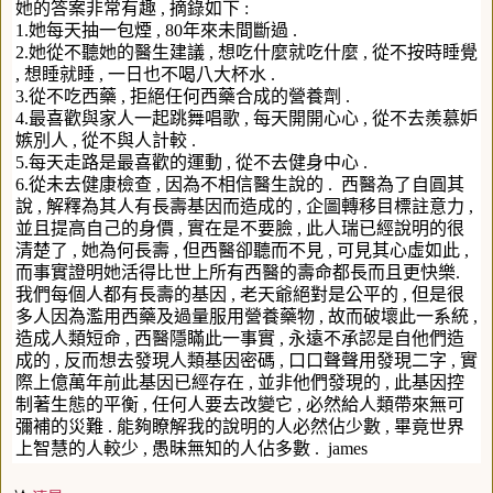
她的答案非常有趣 , 摘錄如下 :
1.她每天抽一包煙 , 80年來未間斷過 .
2.她從不聽她的醫生建議 , 想吃什麼就吃什麼 , 從不按時睡覺
, 想睡就睡 , 一日也不喝八大杯水 .
3.從不吃西藥 , 拒絕任何西藥合成的營養劑 .
4.最喜歡與家人一起跳舞唱歌 , 每天開開心心 , 從不去羨慕妒
嫉別人 , 從不與人計較 .
5.每天走路是最喜歡的運動 , 從不去健身中心 .
6.從未去健康檢查 , 因為不相信醫生說的 . 西醫為了自圓其
說 , 解釋為其人有長壽基因而造成的 , 企圖轉移目標註意力 ,
並且提高自己的身價 , 實在是不要臉 , 此人瑞已經說明的很
清楚了 , 她為何長壽 , 但西醫卻聽而不見 , 可見其心虛如此 ,
而事實證明她活得比世上所有西醫的壽命都長而且更快樂.
我們每個人都有長壽的基因 , 老天爺絕對是公平的 , 但是很
多人因為濫用西藥及過量服用營養藥物 , 故而破壞此一系統 ,
造成人類短命 , 西醫隱瞞此一事實 , 永遠不承認是自他們造
成的 , 反而想去發現人類基因密碼 , 口口聲聲用發現二字 , 實
際上億萬年前此基因已經存在 , 並非他們發現的 , 此基因控
制著生態的平衡 , 任何人要去改變它 , 必然給人類帶來無可
彌補的災難 . 能夠瞭解我的說明的人必然佔少數 , 畢竟世界
上智慧的人較少 , 愚昧無知的人佔多數
. james