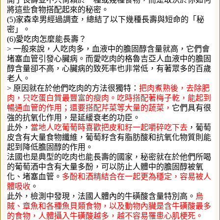
將這些食物搭配起來的秘密。
(5)家森幸男經過調查，總結了以下幾種長壽與短命的「秘
密」。
(6)愛吃肉怎麼能長壽？
> 一般來說，人吃肉多，血液中的膽固醇含量就高，它們會
堵塞血管引發心臟病。而愛吃肉的格魯吉亞人血液中的膽固
醇含量卻不高，心臟病的致死率也非常低，有著眾多的百歲
老人。
> 原因就在於他們吃肉的方法很獨特：
把肉煮熟後，去除肥
肉，只吃蛋白質最豐富的瘦肉。吃時搭配著梅子乾，能起到
暢通血管的作用；還要搭配芹菜等大量的蔬菜，
它們具有很
強的抗氧化作用，是延緩衰老的功臣。
此外，
當地人吃葡萄時喜歡把皮和籽一起嚼碎吃下去
，葡萄
皮含有大量食物纖維，葡萄籽含有脂肪酸和抗氧化物質則能
起到降低膽固醇的作用。
法國也是典型的吃肉也能長壽的國家，秘密就在於他們所喝
的葡萄酒中含有大量多酚，可以防止人體中的膽固醇被氧
化、堵塞血管。
多酚和酒精結合在一起更為穩定，容易被人
體吸收
。
此外，檢測中發現，法國人體內的牛磺酸含量特別高。
烏
賊、章魚和各種魚貝類食物，以及動物內臟是含牛磺酸最多
的食物，人體攝入牛磺酸越多，越不容易罹患心肌梗死。