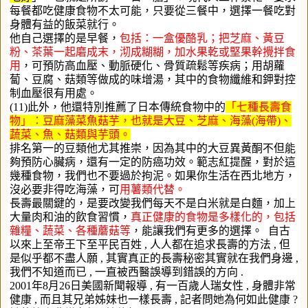
每餐都吃健康食物不太可能，只要從三餐中，選擇一餐吃對
身體有益的飯菜就行。
他自己選擇的是早餐，
包括：一盒優酪乳；把芝麻、黃豆
粉、茶葉一起磨成末，沏成糊糊，加水果乾或堅果幹攪拌食
用
，可預防高血壓、動脈硬化、骨質疏鬆等疾病；用胡蘿
蔔、豆腐、菇類等做成的味增湯，其中的食物纖維和鉀對控
制血壓很有用處。
(11)此外，他還特別推薦了日本傳統食物中的
「七種長壽食
物」：豆麻藻菜魚菇芋，也就是大豆、芝麻、海藻(海帶)、
蔬菜、魚、菇類與芋頭。
排名第一的豆類他尤其推崇，因為其中的大豆異黃酮不但能
夠預防心臟病，還有一定的防癌功效。範志紅提醒，對於這
幾種食物，我們也不要過於拘泥。如果你生活在西北地方，
沒必要非得吃海藻，可
用薯類代替。
長壽最關鍵的，是要改變我們每天不是白米就是白麵，加上
大量肉和油的飲食習慣，
真正健康的食物是多樣化的，包括
雜糧、蔬菜、各種蘑菇等
，能讓我們有更多的選擇。 自古
以來上至帝王下至平民百姓 , 人人都在追求長壽的方法 , 但
是似乎都不盡人願 , 其實真正的長壽秘密其實就在我們身邊 ,
我們不知道而已 , 一直被西醫誤導到錯誤的方向 .
2001年8月26日美國新聞報導 , 有一百歲人瑞女性 , 身體非常
健康 , 而且其兄弟姊妹也一樣長壽 , 記者問她為何如此健康 ?