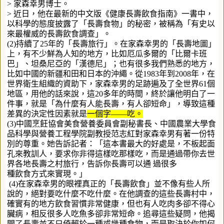
> 家森幸男博士。
> 近日，他在最新的中文版《健康長壽飲食指南》一書中，
以科學的態度披露了「長壽食物」的秘密，被稱為「有史以
來最權威的長壽飲食調查」。
(2)持續了25年的「長壽旅行」。在家森幸男的「長壽地圖」
上，有不少鮮為人知的地方，比如厄瓜多爾的「比爾卡班
巴」、坦桑尼亞的「漢德尼」；也有很多我們熟悉的地方，
比如中國的新疆和田和日本的沖繩。從1983年到2008年，在
世界衛生組織的資助下，家森幸男的足跡遍及了全世界61個
地區，用他的話來說，這20多年的時間，終於讓他明白了一
件事，就是「為什麼有人能長壽，有人卻短命」，導致這種
差異的決定性因素就是
一個字——吃。
(3)中國烹飪協會美食營養委員會副秘書長、中國農業大學食
品科學與營養工程學院副教授范志紅對家森幸男有著一份特
別的尊重。她告訴記者：「這本書最大的好處是，不板起面
孔來教訓人，要求你非得這樣吃那樣吃，而是通過帶你去世
界各地長壽之村旅行，告訴你長壽可以通 過很多
種飲食方式來實現。」
(4)在家森幸男的眼裡真正的「長壽飲食」並不像有些人所
說的，絕對要吃什麼不吃什麼。在他調查的這些長壽村中，
確實有的地方飲食習慣非常健康，但也有人吃肉多卻不得心
臟病，相反很多人吃魚多卻非常短命。追尋這些疑問，他揭
開了長壽並不只倚賴於一種或幾種食物，而是取決於你如何