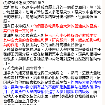
(7)吃鹽多怎麼控制血壓？
眾所周知，吃鹽多是造成血壓上升的一個重要原因，除了減
少吃鹽量外，也可以學法國人多喝礦泉水。礦泉水中含有大
量的鎂和鈣，能幫助把過多的鹽分排出體外，從而降低血
壓。
還有日本沖繩人，
他們喜歡吃用取自大海的鹽滷成的豆腐，
其中含有一定的鎂
。
非洲坦桑尼亞馬賽族人則
把玉米和小麥連殼碾碎做成主食，
其中含大量的食物纖維和鉀。研究顯示，鉀、鎂能起到中和
鈉的作用
，對抗由鈉引起的血壓升高和血管損傷。
大連營養學會常務理事、大連醫科大學附屬二院營養科主任
醫師王興國介紹，鎂在綠葉蔬菜中含量最高，堅果和粗糧中
也很多。鉀則多在各種蔬果中常吃可對控制血壓起到輔助作
用。
(8)吃魚多為什麼會短命？
加拿大的紐芬蘭島是世界三大漁場之一，然而，這樣大量吃
魚還是非常短命，高血壓和心肌梗死的患病率都非常高，原
因就在於他們最喜歡吃的是炸魚或醃魚。
炸魚時大量的植物
油，讓魚肉中對心臟有益的不飽和脂肪酸無法在體內發揮作
用，而醃魚中大量的鹽卻促進了人體對膽固醇的吸收
。而且
當地人不喜歡吃蔬菜和水果，體內普遍缺少食物纖維和鉀，
也導致血壓上升很快。