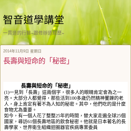
智音道學講堂
一貫道的行醫~跟修辦道經歷~
2014年11月9日 星期日
長壽與短命的「秘密」
長壽與短命的「秘密」
(1)一見到「長壽」這兩個字，很多人的眼睛肯定會為之一
亮。大部分人都覺得，那些活到100多歲仍然精神矍鑠的老
人，身上肯定有著不為人知的秘密。其中，他們吃的是什麼
食物尤為重要。
如今，有一個人花了整整25年的時間，替大家走遍全球25個
國家，尋訪61個長壽地區的飲食秘密。他就是日本著名的長
壽學家、世界衛生組織迴圈器官疾病專業委員