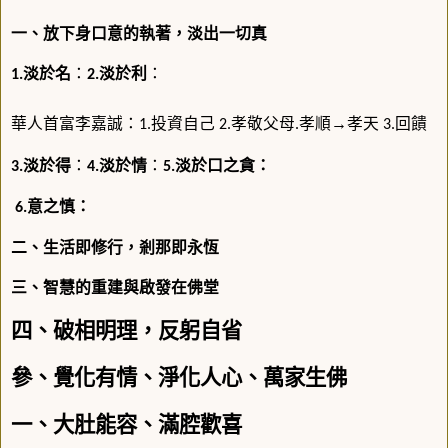
一、放下身口意的執著，淡出一切真
淡於名
：
淡於利
：
1.
2.
華人首富李嘉誠：
投資自己
孝敬父母
孝順→孝天
回饋
1.
2.
.
3.
淡於得
：
淡於情
：
淡於口之貪：
3.
4.
5.
意之慎：
6.
二、生活即修行，剎那即永恆
三、智慧的重建與啟發在佛堂
四、破相明理，反躬自省
參、覺化有情、淨化人心、萬家生佛
一、大肚能容、滿腔歡喜