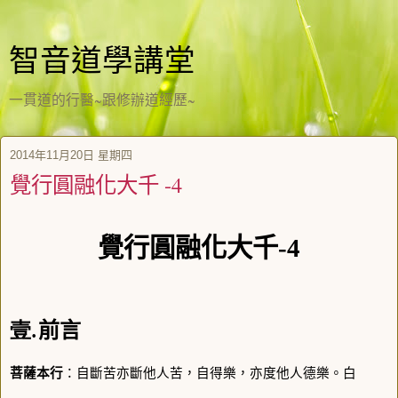
智音道學講堂
一貫道的行醫~跟修辦道經歷~
2014年11月20日 星期四
覺行圓融化大千 -4
覺行圓融化大千-4
前言
壹.
菩薩本行
：自斷苦亦斷他人苦，自得樂，亦度他人德樂。白