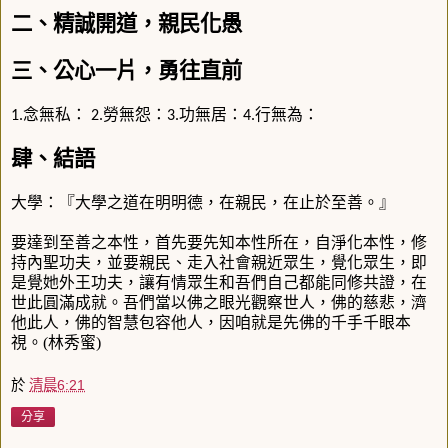
二、精誠開道，親民化愚
三、公心一片，勇往直前
念無私：
勞無怨：
功無居：
行無為：
1.
2.
3.
4.
肆、結語
大學：『大學之道在明明德，在親民，在止於至善。』
要達到至善之本性，首先要先知本性所在，自淨化本性，修
持內聖功夫，並要親民、走入社會親近眾生，覺化眾生，即
是覺她外王功夫，讓有情眾生和吾們自己都能同修共證，在
世此圓滿成就。吾們當以佛之眼光觀察世人，佛的慈悲，濟
他此人，佛的智慧包容他人，因咱就是先佛的千手千眼本
視。(林秀蜜)
於
清晨6:21
分享