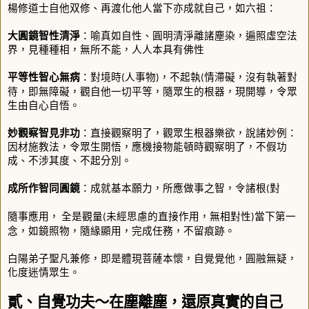
楊修道士自他双修、再渡化他人當下亦成就自己，如六祖：
大圓鏡智性清淨
：喻真如自性、圓明清淨離諸塵染，遍照虛空法
界，見種種相，無所不能，人人本具有佛性
平等性智心無病
：對境時
人事物
，不起執
情滯礙，沒有執著對
(
)
(
待，即無障礙，觀自他一切平等，隨眾生的根器，現開導，令眾
生由自心自悟。
妙觀察智見非功
：直接觀察明了，觀眾生根器樂欲，說諸妙例：
因材施教法，令眾生開悟，應機接物能頓時觀察明了，不假功
成、不涉其度、不起分別。
成所作智同圓鏡
：成就基本願力，所應做事之智，令諸根
對
(
隨事應用，
全是觀量
未經思慮的直接作用，無相對性
當下第一
(
)
念，如鏡照物，隨緣顯用，完成任務，不留痕跡。
白陽弟子聖凡兼修，即是體現菩薩本懷，自覺覺他，圓融無疑，
化度迷情眾生。
貳、自覺功夫～在塵離塵，還原真實的自己