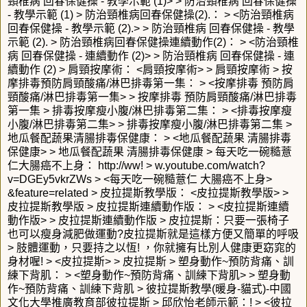
頸椎病 回春保健操 - 教學示範 (1)> > 防治頸椎病 回春保健操
- 教學示範 (1) > 防治頸椎病回春保健操(2).： > <防治頸椎病
回春保健操 - 教學示範 (2).> > 防治頸椎病 回春保健操 - 教學
示範 (2). > 防治頸椎病回春保健操連續動作(2)： > <防治頸椎
病 回春保健操 - 連續動作 (2)> > 防治頸椎病 回春保健操 - 連
續動作 (2) > 肩頸按摩術： <肩頸按摩術> > 肩頸按摩術 > 按
摩排毒預防肩頸酸痛/淋巴排毒第一集： > <按摩排毒 預防肩
頸酸痛/淋巴排毒第一集> > 按摩排毒 預防肩頸酸痛/淋巴排毒
第一集 > 排毒按摩瘦小腹/淋巴排毒第二集： > <排毒按摩瘦
小腹/淋巴排毒第二集> > 排毒按摩瘦小腹/淋巴排毒第二集 >
地瓜餐配蔬果清腸排毒保健康： > <地瓜餐配蔬果 清腸排毒
保健康> > 地瓜餐配蔬果 清腸排毒保健康 > 每天吃一碗糙薏
仁大腸癌不上身：
http://ww! > w.youtube.com/watch?
v=DGEy5vkrZWs > <每天吃一碗糙薏仁 大腸癌不上身>
&feature=related > 皮拉提斯教學版： <皮拉提斯教學版> >
皮拉提斯教學版 > 皮拉提斯連續動作版： > <皮拉提斯連續
動作版> > 皮拉提斯連續動作版 > 皮拉提斯：只要一張椅子
也可以瘦身減肥做運動?皮拉提斯就是這樣方便又簡單的呼吸
> 肢體運動，只要持之以恆! ，你就擁有比別人健康更窈窕的
身材喔! > <皮拉提斯> > 皮拉提斯 > 塑身動作~預防背痛、訓
練下背肌： > <塑身動作~預防背痛、訓練下背肌> > 塑身動
作~預防背痛、訓練下背肌 > 彼拉提斯教學(暖身-貓式)-中國
文化大學推廣教育部彼拉提斯 > 邱欣怡老師示範：! > <彼拉