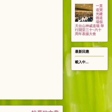
一貫
道寶
光建
德道
場假
天台山神威道場 舉
行開堂三十~六十
周年表揚大會
最新回應
載入中...