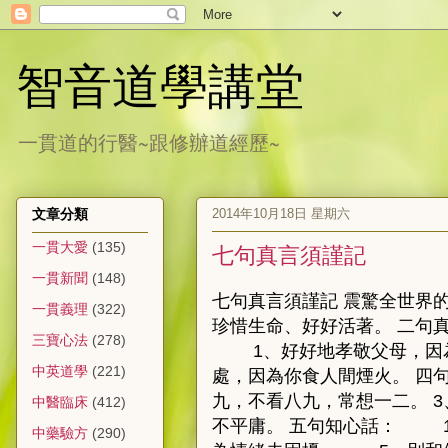
智音道學講堂
一貫道的行醫~跟修辦道經歷~
2014年10月18日 星期六
文章分類
一貫大愛
(135)
七句真言須謹記
一貫新聞
(148)
七句真言須謹記 震驚全世界
一貫義理
(322)
珍惜生命、好好活著。 二句真
三寶心法
(278)
1、好好地孝敬父母，因為他
中英道學
(221)
處，因為你食人間煙火。 四
九，不看八九，常想一二。 
中醫臨床
(412)
不平庸。 五句知心話： 
中藥驗方
(290)