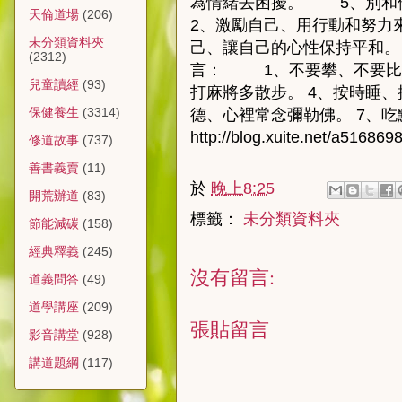
為情緒去困擾。 5、別和
天倫道場
(206)
2、激勵自己、用行動和努力
未分類資料夾
己、讓自己的心性保持平和。
(2312)
言： 1、不要攀、不要比、
兒童讀經
(93)
打麻將多散步。 4、按時睡、
保健養生
(3314)
德、心裡常念彌勒佛。 7、
http://blog.xuite.net/a51686
修道故事
(737)
善書義賣
(11)
於
晚上8:25
開荒辦道
(83)
標籤：
未分類資料夾
節能減碳
(158)
經典釋義
(245)
沒有留言:
道義問答
(49)
道學講座
(209)
張貼留言
影音講堂
(928)
講道題綱
(117)