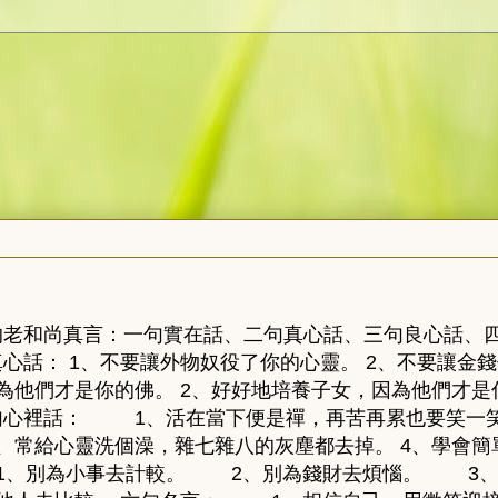
的老和尚真言：一句實在話、二句真心話、三句良心話
心話： 1、不要讓外物奴役了你的心靈。 2、不要讓金
們才是你的佛。 2、好好地培養子女，因為他們才是你
句心裡話： 1、活在當下便是禪，再苦再累也要笑一笑
3、常給心靈洗個澡，雜七雜八的灰塵都去掉。 4、學會
1、別為小事去計較。 2、別為錢財去煩惱。 3