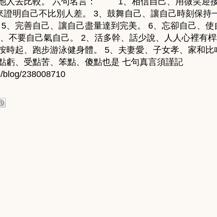
他人去比較。 六句名言： 1、相信自己、用微笑迎接
來證明自己不比別人差。 3、鼓舞自己、讓自己時刻保持一
 5、完善自己、讓自己盡量達到完美。 6、忘卻自己、使
不要自己氣自己。 2、活多幹、話少說、人人心裡有桿
按時起、跑步游泳健身體。 5、夫妻愛、子女孝、家和比
吃點虧、受點苦、笨點、傻點也是 七句真言須謹記
98/blog/238008710