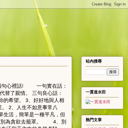
站內搜尋
、四句心裡話! 一句實在話：
一貫道水田
錢代替了親情。 三句良心話：
的希望。 3、好好地與人相
。 2、人生不如意事常八
簡單生活，簡單是一種平凡，但
熱門文章
、別為貪欲去籠罩。 4、別