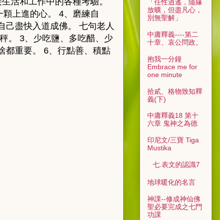
生活和工作中的各種考驗。
「任性逍遙，隨緣
放曠，但盡凡心，
顆上進的心。 4、磨練自
別無聖解」
自己盡快入道成佛。 七句老人
中庸釋義----第二
秤。 3、少吃鹽、多吃醋、少
十章、哀公問政。
啥都重要。 6、行點善、積點
抱我一分鐘
Embrace me for
one minute
拾貳、格物致知釋
義(下)
中庸釋義18 第十
六章 鬼神之為德
印尼文/三寶 Tiga
Mustika
七.表文的認識7
地球暖化的名言
神課--修成神仙佛
聖必要完成之七門
功課