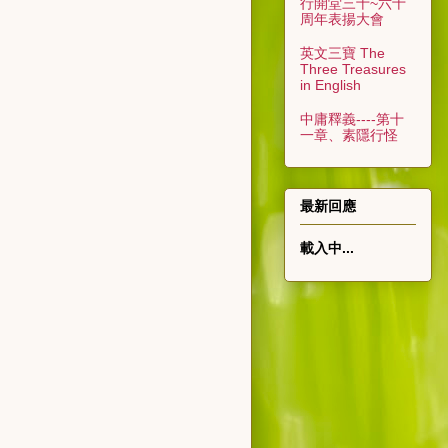
行開堂三十~六十
周年表揚大會
英文三寶 The
Three Treasures
in English
中庸釋義----第十
一章、素隱行怪
最新回應
載入中...