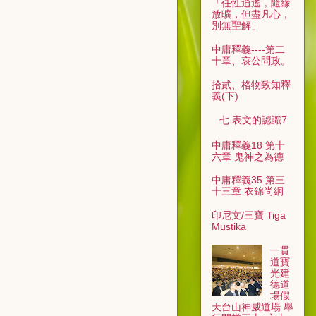
「任性逍遙，隨緣
放曠，但盡凡心，
別無聖解」
中庸釋義----第二
十章、哀公問政。
拾貳、格物致知釋
義(下)
七.表文的認識7
中庸釋義18 第十
六章 鬼神之為德
中庸釋義35 第三
十三章 衣錦尚絅
印尼文/三寶 Tiga
Mustika
一貫
道寶
光建
德道
場假
天台山神威道場 舉