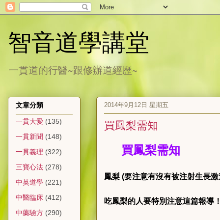
智音道學講堂
一貫道的行醫~跟修辦道經歷~
2014年9月12日 星期五
文章分類
一貫大愛
(135)
買鳳梨需知
一貫新聞
(148)
買鳳梨需知
一貫義理
(322)
三寶心法
(278)
鳳梨 (要注意有沒有被注射生長激
中英道學
(221)
中醫臨床
(412)
吃鳳梨的人要特別注意這篇報導
中藥驗方
(290)