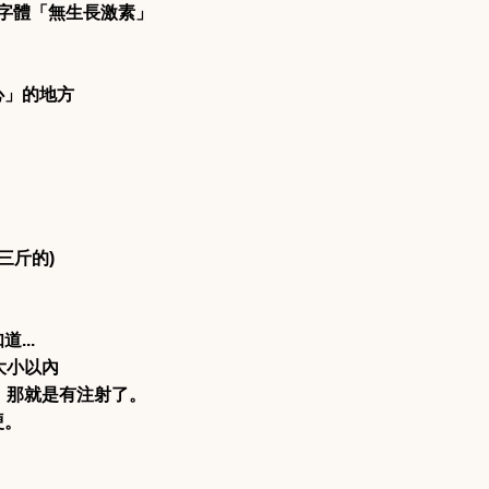
的字體「無生長激素」
心」的地方
三斤的)
...
大小以內
，那就是有注射了。
硬。