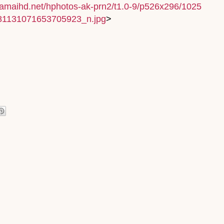
akamaihd.net/hphotos-ak-prn2/t1.0-9/p526x296/1025
1131071653705923_n.jpg
>