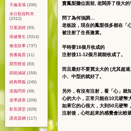
賣鳳梨攤位面前, 老闆弄了很大
天倫道場
(206)
未分類資料夾
問了為何強調…
(2312)
老板說，現在的鳳梨很多都在「
兒童讀經
(93)
被注射了生長激素。
保健養生
(3314)
修道故事
(737)
平時要16個月收成的
注射後11-12個月就能收成了。
善書義賣
(11)
開荒辦道
(83)
而且最好不要買太大的 (尤其超過
節能減碳
(158)
小、中型的就好了。
經典釋義
(245)
另外，有沒有注射，看「心」就知道
道義問答
(49)
心的大小，正常只能在10元硬幣
道學講座
(209)
如果它的心很大，大到50元硬幣
影音講堂
(928)
注射後，心吃起來的感覺會比較
講道題綱
(117)