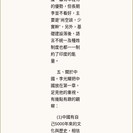
的優勢，但長期
李並不看好，主
要是“尚空談，少
實幹”，另外，基
礎建設落後，語
言不統一及種姓
制度也都一一制
約了印度的能
量。
五、關於中
國。李光耀把中
國放在第一章，
足見他的重視。
有幾點有趣的觀
察：
(1)中國有自
己5000年來的文
化與歷史，相信