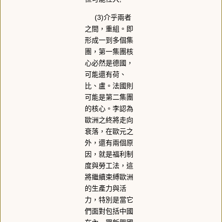
(3)介乎兩者
之間，重組。即
形成一到多個集
團，第一集團核
心必然是德國，
可能還有荷、
比、盧。法國則
可能是第二集團
的核心。李認為
歐洲之終將走向
衰落，在歐元之
外，還有兩個原
因，就是福利制
度與勞工法，這
將繼續束縛歐洲
的生產力與活
力，特別是當它
們面對包括中國