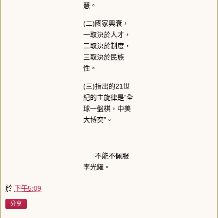
慧。
(二)國家興衰，
一取決於人才，
二取決於制度，
三取決於民族
性。
(三)指出的21世
紀的主旋律是“全
球一盤棋，中美
大博奕”。
不能不佩服
李光耀。
於
下午5:09
分享