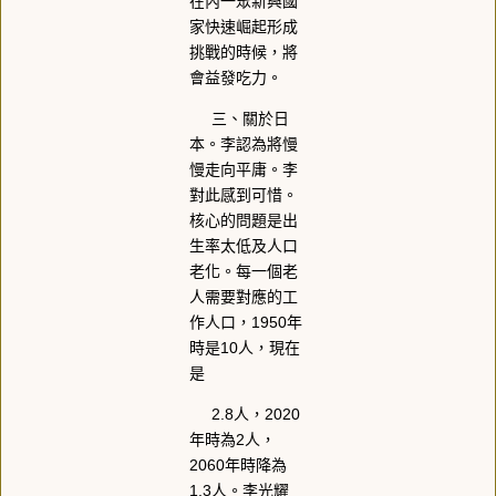
在內一眾新興國
家快速崛起形成
挑戰的時候，將
會益發吃力。
三、關於日
本。李認為將慢
慢走向平庸。李
對此感到可惜。
核心的問題是出
生率太低及人口
老化。每一個老
人需要對應的工
作人口，1950年
時是10人，現在
是
2.8人，2020
年時為2人，
2060年時降為
1.3人。李光耀