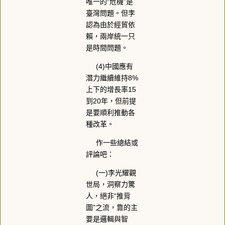
唯一的“危機”是
臺灣問題。但李
認為由於經貿依
賴，兩岸統一只
是時間問題。
(4)中國應有
潛力繼續維持8%
上下的增長率15
到20年，但前提
是要順利推動各
種改革。
作一些總結或
評論吧：
(一)李光耀觀
世局，洞察力驚
人，絕非“推背
圖”之流，靠的主
要是邏輯與智