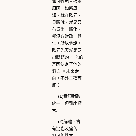
無可避免。根本
原因，如所周
知，就在歐元。
具體說，就是只
有貨幣一體化，
卻沒有財政一體
化。所以他說，
歐元先天就是要
出問題的，“它的
基因決定了他的
消亡”。未來走
向，不外三種可
能：
(1)實現財政
統一，但難度極
大;
(2)解體，會
有混亂及痛苦，
但可能性大;