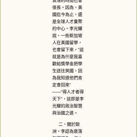
衰落的時間也會
很長。因為，美
國迄今為止，還
是全球人才彙聚
的中心。李光耀
說，一些新加坡
人在美國留學，
也會留下來，“這
就是為什麼我喜
歡給獎學金把學
生送往英國，因
為我知道他們肯
定會回來”
――“得人才者得
天下”，這即是李
光耀的政治智慧
與治國之道。
二、關於歐
洲。李認為衰落