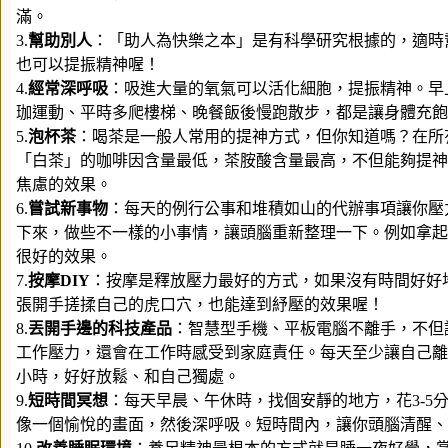
滿。
3.
幫助別人
：「助人為快樂之本」是有科學研究根據的，適時
也可以提振精神喔！
4.
經常深呼吸
：吸進大量的氧氣可以活化細胞，提振精神。早
珈運動、平時多爬樓梯、晚餐飯後慢跑散步，都是讓身體充飽
5.
泡杯茶
：喝茶是一般人常用的提神方式，但你知道嗎？在所
「白茶」的咖啡因含量最低，茶胺酸含量最高，不但能夠提神
焦慮的效果。
6.
嘗試新事物
：每天的例行公事和堆積如山的代辦事項讓你壓
下來，做些不一樣的小事情，讓頭腦重新整理一下。例如拿起
很好的效果。
7.
按摩DIY
：按摩是釋放壓力最好的方式，如果沒有時間好好
張開手搓揉自己的虎口穴，也能達到紓壓的效果喔！
8.
丟開手邊的科技產品
：智慧型手機、平板電腦不離手，不但
工作壓力，還會在工作時感受到家庭責任。每天至少讓自己離
小時，好好放鬆、和自己獨處。
9.
短時間冥想
：每天早晨、午休時，找個安靜的地方，花3-5
像一個愉悅的畫面，然後深呼吸。短時間內，讓你頭腦清醒、