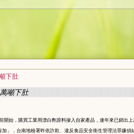
萬噸下肚
年萬噸下肚
年前開始，購買工業用漂白劑原料摻入自家產品，連年來已銷出上
有加」，台南地檢署昨依詐欺、違反食品安全衛生管理法罪嫌偵結