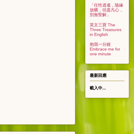
「任性逍遙，隨緣
放曠，但盡凡心，
別無聖解」
英文三寶 The
Three Treasures
in English
抱我一分鐘
Embrace me for
one minute
最新回應
載入中...