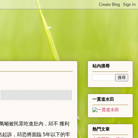
站內搜尋
一貫道水田
萬噸被民眾吃進肚內，邱不 獲利
熱門文章
起訴，邱恐將面臨 5年以下的牢