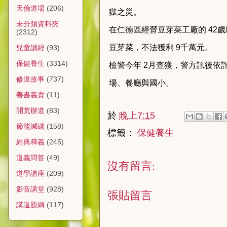
天倫道場
(206)
獄之災。
未分類資料夾
在仁德區經營豆芽菜工廠的 42
(2312)
豆芽菜，不法獲利 9千萬元。
兒童讀經
(93)
保健養生
(3314)
檢警今年 2月查獲，警方訊後
修道故事
(737)
場、餐廳與國小。
善書義賣
(11)
開荒辦道
(83)
於
晚上7:15
節能減碳
(158)
標籤：
保健養生
經典釋義
(245)
道義問答
(49)
沒有留言:
道學講座
(209)
影音講堂
(928)
張貼留言
講道題綱
(117)