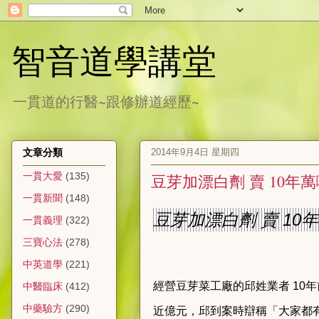
智音道學講堂
一貫道的行醫~跟修辦道經歷~
2014年9月4日 星期四
文章分類
一貫大愛
(135)
豆芽加漂白劑 賣 10年
一貫新聞
(148)
豆芽加漂白劑 賣 10
一貫義理
(322)
三寶心法
(278)
中英道學
(221)
經營豆芽菜工廠的邱姓業者 10
中醫臨床
(412)
中藥驗方
(290)
近億元，邱到案時辯稱「大家都