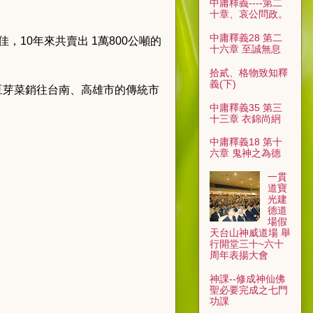
中庸釋義----第二
十章、哀公問政。
中庸釋義28 第二
10年來共賣出 1萬800公噸的
十六章 至誠無息
拾貳、格物致知釋
義(下)
豆芽菜銷往台南、高雄市的傳統市
中庸釋義35 第三
十三章 衣錦尚絅
中庸釋義18 第十
六章 鬼神之為德
一貫
道寶
光建
德道
場假
天台山神威道場 舉
行開堂三十~六十
周年表揚大會
神課--修成神仙佛
聖必要完成之七門
功課