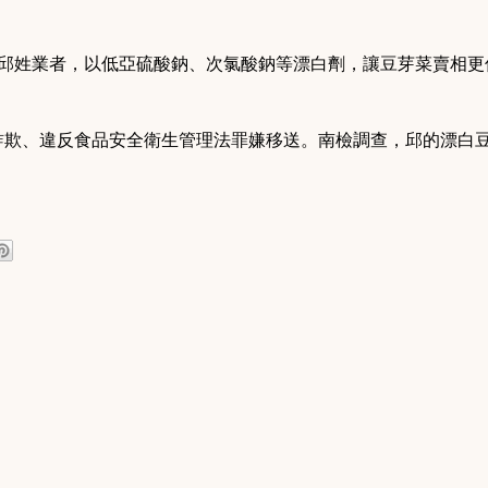
歲邱姓業者，以低亞硫酸鈉、次氯酸鈉等漂白劑，讓豆芽菜賣相更佳，
依詐欺、違反食品安全衛生管理法罪嫌移送。南檢調查，邱的漂白