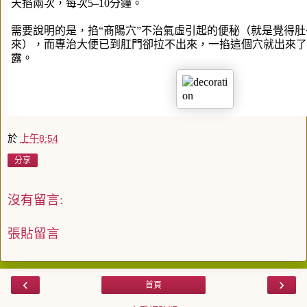
天掐兩次，每次5–10分鐘。
需要說明的是，掐“商陽穴”不治氣虛引起的便秘（就是覺得
來），而專治大便已到肛門卻拉不出來，一掐這個穴就出來了
露。
於
上午8:54
分享
沒有留言:
張貼留言
‹
›
首頁