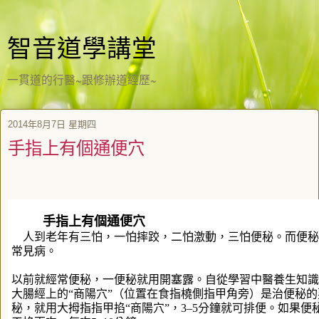
智音道學講堂
一貫道的行醫~跟修辦道經歷~
2014年8月7日 星期四
手指上有個通便穴
手指上有個通便穴
人到老年有三怕，一怕摔跤，二怕激動，三怕便秘。而便秘
常見病。
以前就經常便秘，一便秘就用開塞露。自從學習中醫養生知識
大腸經上的“商陽穴”（位置在食指橈側指甲角旁）是治便秘
秘，就用大拇指指甲掐“商陽穴”，3–5分鐘就可排便。如果便