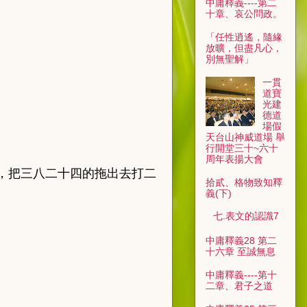
中庸釋義----第二
十章、哀公問政。
「任性逍遙，隨緣
放曠，但盡凡心，
別無聖解」
一貫
道寶
光建
德道
場假
天台山神威道場 舉
行開堂三十~六十
周年表揚大會
說，把三八二十四的拖出去打二
拾貳、格物致知釋
義(下)
七.表文的認識7
中庸釋義28 第二
十六章 至誠無息
中庸釋義----第十
二章、君子之道