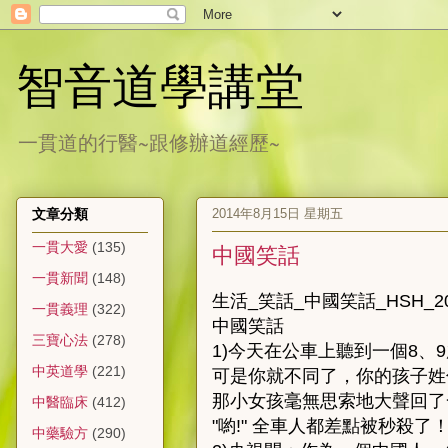
智音道學講堂
一貫道的行醫~跟修辦道經歷~
2014年8月15日 星期五
文章分類
一貫大愛
(135)
中國笑話
一貫新聞
(148)
生活_笑話_中國笑話_HSH_201
一貫義理
(322)
中國笑話
三寶心法
(278)
1)今天在公車上聽到一個8
中英道學
(221)
可是你就不同了，你的孩子姓
那小女孩毫無思索地大聲回了
中醫臨床
(412)
"喲!" 全車人都差點被秒殺了
中藥驗方
(290)