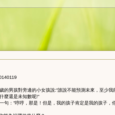
40119
、9歲的男孩對旁邊的小女孩說:"誰說不能預測未來，至少
什麼還是未知數呢!"
一句："哼哼，那是！但是，我的孩子肯定是我的孩子，你
！