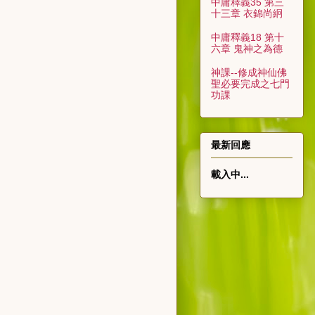
中庸釋義35 第三
十三章 衣錦尚絅
中庸釋義18 第十
六章 鬼神之為德
神課--修成神仙佛
聖必要完成之七門
功課
最新回應
載入中...