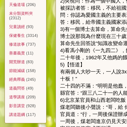
2)央視問：作為一個中國人
天倫道場
(206)
被採訪者答：移民，不給祖國
未分類資料夾
問：你認為愛國主義的主要表
(2312)
答：移民，給帝國主義國家添
兒童讀經
(93)
3)有一個博士去算命，算命先
保健養生
(3314)
博士說那我為什麼現在三十歲
算命先生回答說"知識改變命運
修道故事
(737)
4)看馮小剛的《一九四二》，
善書義賣
(11)
二十年後，1962年又他媽的
開荒辦道
(83)
5)【悟道】
節能減碳
(158)
有兩個人大吵一天，一人說3x
十板！”
經典釋義
(245)
二十四的不滿：“明明是他蠢，
道義問答
(49)
縣官答：“跟三八二十一的人
道學講座
(209)
6)北京某官員和山西老闆吃
影音講堂
(928)
煤老闆聽後小聲說：“哥，給
官員道：“行，一周後保證辦成
講道題綱
(117)
一周後，煤老闆進京仍見天安