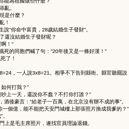
，你能為祖國做些什麼？
添亂。
現是什麼？
亂！
生說"你命中富貴，28歲結婚生子發財"。
了還沒結婚生子發財呢？
啊！"
餓死的同胞們喊了句："20年後又是一條好漢！”
餓死了！
8=24，一人說3x8=21。相爭不下告到縣衙。縣官聽罷
如何打我？”
能吵上一天，還說你不蠢？不打你打誰？”
飯，酒後豪言：“給老子一百萬，在北京沒有辦不成的事”。
 你一個億，能不能把天安門城樓上那張照片換成我爹的？”
”。
門上是毛主席照片，遂找官員理論退錢。