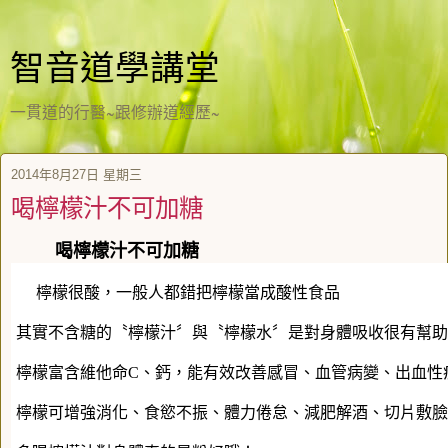
智音道學講堂
一貫道的行醫~跟修辦道經歷~
2014年8月27日 星期三
喝檸檬汁不可加糖
喝檸檬汁不可加糖
檸檬很酸，一般人都錯把檸檬當成酸性食品
其實不含糖的〝檸檬汁〞與〝檸檬水〞是對身體吸收很有幫助
檸檬富含維他命C、鈣，能有效改善感冒、血管病變、出血性
檸檬可增強消化、食慾不振、體力倦怠、減肥解酒、切片敷臉