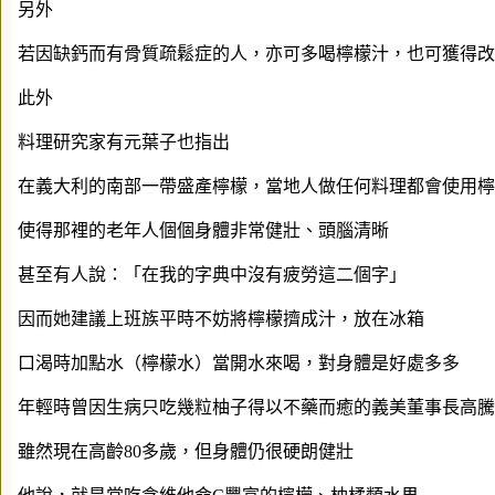
另外
若因缺鈣而有骨質疏鬆症的人，亦可多喝檸檬汁，也可獲得改
此外
料理研究家有元葉子也指出
在義大利的南部一帶盛產檸檬，當地人做任何料理都會使用檸
使得那裡的老年人個個身體非常健壯、頭腦清晰
甚至有人說：「在我的字典中沒有疲勞這二個字」
因而她建議上班族平時不妨將檸檬擠成汁，放在冰箱
口渴時加點水（檸檬水）當開水來喝，對身體是好處多多
年輕時曾因生病只吃幾粒柚子得以不藥而癒的義美董事長高騰
雖然現在高齡80多歲，但身體仍很硬朗健壯