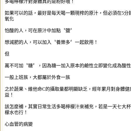
多喝檸檬汁對身體真的是粉好哦！
如果可以的話，最好是每天喝一顆現榨的原汁，但必須在5分
氧化
怕酸的人，可在原汁中加點〝鹽〞
想減肥的人，可以加入〝養樂多〞一起飲用！
但
萬不可加〝糖〞，因為糖一加入原本的鹼性立即變化成為酸性
一般上班族，大都屬於外食一族
之於蔬果、維他命C的攝取量都明顯缺乏，經年累月對身體健
益！
該怎麼補，其實日常生活多喝檸檬汁來補充，若是一天七大杯（每
檬水也行！
心血管的病變