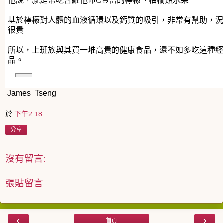
他說，就是常吃含維他命C豐富的檸檬、柚橘類水果
基於檸檬對人體的血液循環以及鈣質的吸引，非常有幫助，況
很貴
所以，上班族與其買一堆高貴的健康食品，還不如多吃這種經
品。
James Tseng
於
下午2:18
分享
沒有留言:
張貼留言
‹
›
首頁