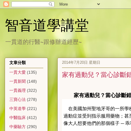
智音道學講堂
一貫道的行醫~跟修辦道經歷~
2014年7月20日 星期日
文章分類
一貫大愛
(135)
家有過動兒？當心診斷
一貫新聞
(148)
一貫義理
(322)
家有過動兒？當心診斷
三寶心法
(278)
在美國加州聖地牙哥的一所學校
中英道學
(221)
過動症並受到指示服用藥物；甚
中醫臨床
(412)
像大人想要他們的那個樣子 ─ 
中藥驗方
(290)