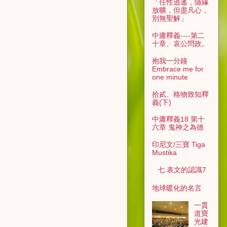
「任性逍遙，隨緣
放曠，但盡凡心，
別無聖解」
中庸釋義----第二
十章、哀公問政。
抱我一分鐘
Embrace me for
one minute
拾貳、格物致知釋
義(下)
中庸釋義18 第十
六章 鬼神之為德
印尼文/三寶 Tiga
Mustika
七.表文的認識7
地球暖化的名言
一貫
道寶
光建