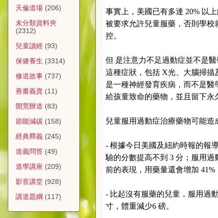
天倫道場
(206)
事實上，美國已有多達 20% 
未分類資料夾
被要求允許兒童服藥，否則學校
(2312)
控。
兒童讀經
(93)
但 是注意力不足過動症並不是
保健養生
(3314)
這種症狀，包括 X光、大腦掃
修道故事
(737)
是一種神經發育疾病，而不是醫
善書義賣
(11)
給孩童致命的藥物，並且留下永
開荒辦道
(83)
兒童服用過動症治療藥物可能造
節能減碳
(158)
經典釋義
(245)
- 根據今日美國及紐約時報的報
道義問答
(49)
驗的分數提高不到 3 分；服用過
道學講座
(209)
前的表現，用藥量還會增加 41
影音講堂
(928)
- 比起沒有服藥的兒童，服用過動症
講道題綱
(117)
寸，體重減少6 磅。