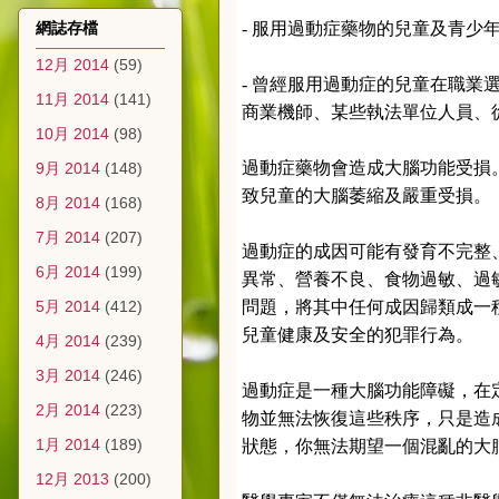
網誌存檔
- 服用過動症藥物的兒童及青少年
12月 2014
(59)
- 曾經服用過動症的兒童在職業
11月 2014
(141)
商業機師、某些執法單位人員、
10月 2014
(98)
過動症藥物會造成大腦功能受損
9月 2014
(148)
致兒童的大腦萎縮及嚴重受損。
8月 2014
(168)
7月 2014
(207)
過動症的成因可能有發育不完整
6月 2014
(199)
異常、營養不良、食物過敏、過
5月 2014
(412)
問題，將其中任何成因歸類成一
兒童健康及安全的犯罪行為。
4月 2014
(239)
3月 2014
(246)
過動症是一種大腦功能障礙，在
2月 2014
(223)
物並無法恢復這些秩序，只是造
1月 2014
(189)
狀態，你無法期望一個混亂的大
12月 2013
(200)