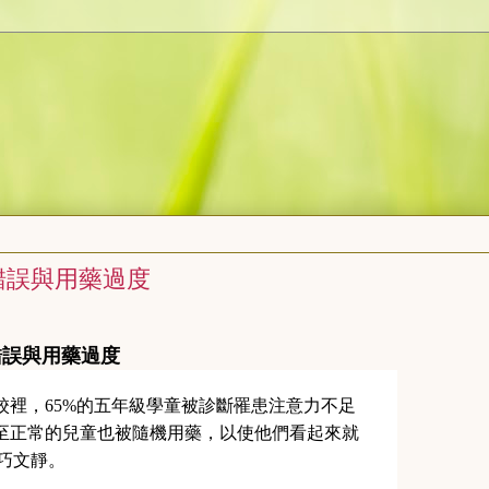
錯誤與用藥過度
錯誤與用藥過度
裡，65%的五年級學童被診斷罹患注意力不足
至正常的兒童也被隨機用藥，以使他們看起來就
乖巧文靜。