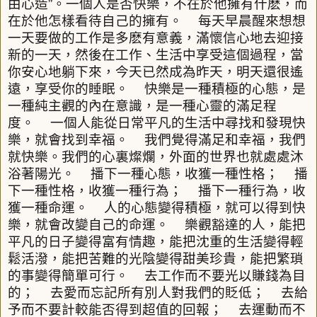
由心造
”
。一個人是否快樂，不在於他擁有什麽，而
在於他怎樣看待自己的擁有。
每天早晨醒來想想
一天要做的工作是多麽有意義，滿懷信心地去迎接
新的一天，然後在工作、生活中享受這個過程，當
你安心地躺下來，今天已然成為昨天，明天還很遙
遠，享受你的睡眠。
快樂是一種積極的心態，是
一種純主觀的內在意識，是一種心靈的滿足程
度。
一個人能從日常平凡的生活中尋找和發現快
樂，就會找到幸福。
我們覺得滿足和幸福，我們
就快樂。我們的心裏燦爛，外面的世界也就處處沐
浴著陽光。
播下一種心態，收獲一種性格；
播
下一種性格，收獲一種行為；
播下一種行為，收
獲一種命運。
人的心態變得積極，就可以得到快
樂，就會改變自己的命運。
樂觀豁達的人，能把
平凡的日子變得富有情趣，能把沈重的生活變得輕
鬆活潑，能把苦難的光陰變得甜美珍貴，能把繁瑣
的事變得簡單可行。
去工作而不要光以賺錢為目
的；
去愛而忘記所有別人對我們的貶低；
去給
予而不要計較能否得到超值的回報；
去運動而不