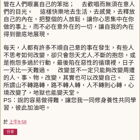
管在人們眼裏自己的笨拙；
去歡唱而無須在意人
們的目光。
這樣快樂地去生活，去感覺，去釋放
自己的內在，把整個的人放鬆，讓你心思集中在你
做的事上，而不必在意外在的一切，讓自我的內在
得到徹底地展現。
每天，人都有許多不順自己意的事在發生，有些人
不思考如何改變，卻只會怨天尤人
,
不斷的抱怨，或
是抱怨多過於行動，最後陷在惡性的循環裡，日子
一天比一天難過。
改變並不一定只能夠改變周遭
的人、事、物，改變，其實也可以改變自己。
正
所謂山不轉路轉，路不轉人轉，人不轉則心轉，心
境改變了，地獄也能變天堂。
PS
：說的容易做得難，讓您我一同修身養性共同學
習，彼此加油吧。
於
上午9:58
分享