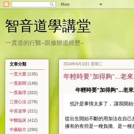
智音道學講堂
一貫道的行醫~跟修辦道經歷~
2014年6月10日 星期二
文章分類
一貫大愛
(135)
年輕時要"加得夠"...老
一貫新聞
(148)
年輕時要"加得夠"...老
一貫義理
(322)
三寶心法
(278)
也許是事情太多了， 讓我開始
中英道學
(221)
從出生開始不斷的用加法在自己
中醫臨床
(412)
擁有的有些是一種負擔、是一種
中藥驗方
(290)