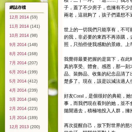
積：二十一坪。「這……」我才
網誌存檔
子，蓋了不少房子，也擁有不少
兩老，這就夠了，孩子們還想不
12月 2014
(59)
11月 2014
(141)
世上的一切我們只能享有，不可
10月 2014
(98)
的我，非必要的東西不再添購，
照，只拍些使我感動的景緻、上
9月 2014
(148)
8月 2014
(168)
我覺得最要把握的是當下，在此
7月 2014
(207)
真的享受、體會、感恩，那一刻
6月 2014
(199)
品、裝飾品、收集的紀念品清了
5月 2014
(412)
楚多了。現在，該是以減法過人
4月 2014
(239)
好友Coral，是個很好的典範
3月 2014
(246)
事，而我們現在看到的她，並不
2月 2014
(223)
拋開過去，積極地投入人群，擁
1月 2014
(189)
再次提醒自己，放下對世界的慾
12月 2013
(200)