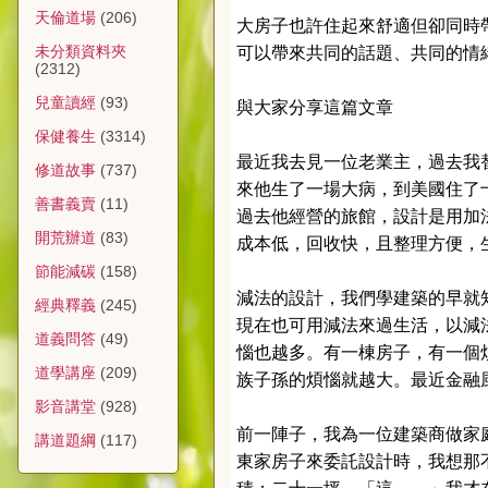
天倫道場
(206)
大房子也許住起來舒適但卻同時
未分類資料夾
可以帶來共同的話題、共同的情
(2312)
兒童讀經
(93)
與大家分享這篇文章
保健養生
(3314)
最近我去見一位老業主，過去我
修道故事
(737)
來他生了一場大病，到美國住了
善書義賣
(11)
過去他經營的旅館，設計是用加
開荒辦道
(83)
成本低，回收快，且整理方便，
節能減碳
(158)
減法的設計，我們學建築的早就知道”l
經典釋義
(245)
現在也可用減法來過生活，以減
道義問答
(49)
惱也越多。有一棟房子，有一個
道學講座
(209)
族子孫的煩惱就越大。最近金融
影音講堂
(928)
前一陣子，我為一位建築商做家
講道題綱
(117)
東家房子來委託設計時，我想那