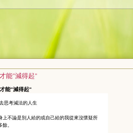
來才能"減得起"
來才能"減得起"
去思考減法的人生
身上不論是別人給的或自己給的我從來沒懷疑所
多餘。