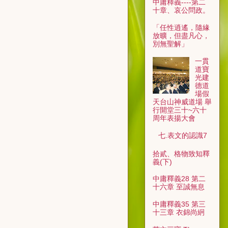
中庸釋義----第二
十章、哀公問政。
「任性逍遙，隨緣
放曠，但盡凡心，
別無聖解」
一貫
道寶
光建
德道
場假
天台山神威道場 舉
行開堂三十~六十
周年表揚大會
七.表文的認識7
拾貳、格物致知釋
義(下)
中庸釋義28 第二
十六章 至誠無息
中庸釋義35 第三
十三章 衣錦尚絅