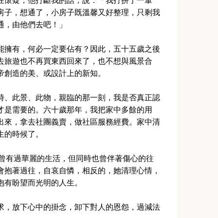
在懷疑，他打斷我的話，說：「我打拼了一輩
房子，想通了，小房子既溫馨又好整理，只剩我
通，由他們去吧！」
能擁有，何必一定要佔有？因此，五十五歲之後
去旅遊也不再買東西回來了，也不想與風景合
帝創造的美、或設計上的新知。
時、此景、此物，親臨的那一刻，我是否真正認
才是需要的。六十歲那年，我把家中多餘的用
出來，拿去社團義賣，做社區服務經費。家中清
生的時候了。
，她曾有過華麗的生活，但同時也曾伴著傷心的往
會抱著過往，自哀自憐，相反的，她清理心情，
抱有盼望而光明的人生。
求，放下心中的掛念，卸下對人的恩怨，過減法