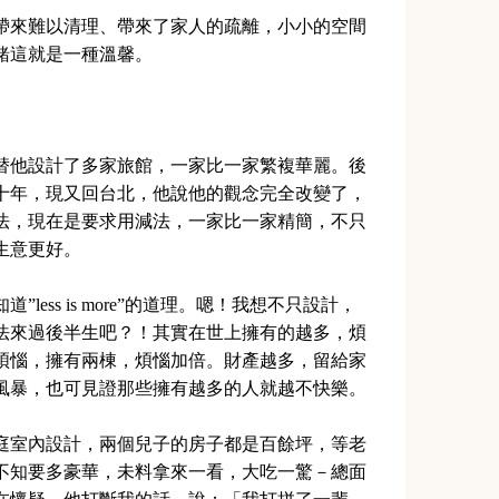
帶來難以清理、帶來了家人的疏離，小小的空間
緒這就是一種溫馨。
替他設計了多家旅館，一家比一家繁複華麗。後
十年，現又回台北，他說他的觀念完全改變了，
法，現在是要求用減法，一家比一家精簡，不只
生意更好。
ess is more”的道理。嗯！我想不只設計，
法來過後半生吧？！其實在世上擁有的越多，煩
煩惱，擁有兩棟，煩惱加倍。財產越多，留給家
風暴，也可見證那些擁有越多的人就越不快樂。
庭室內設計，兩個兒子的房子都是百餘坪，等老
不知要多豪華，未料拿來一看，大吃一驚－總面