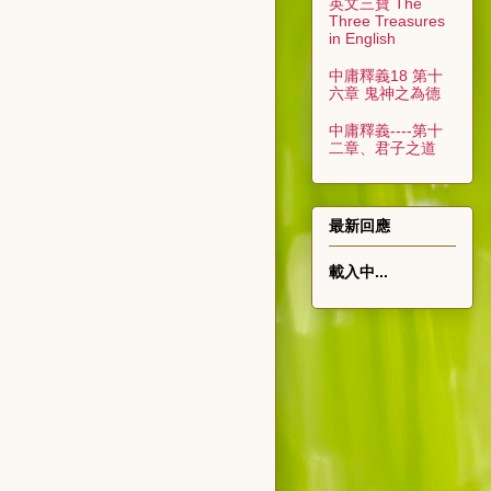
英文三寶 The
Three Treasures
in English
中庸釋義18 第十
六章 鬼神之為德
中庸釋義----第十
二章、君子之道
最新回應
載入中...