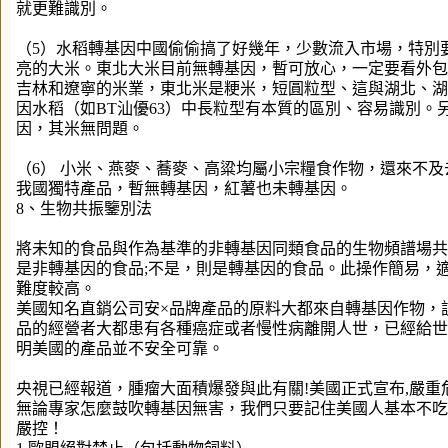
就更難識別。
（5）水稻轉基因中國偷偷搞了好幾年，少數流入市場，特別
亮的大米。東北大米目前無轉基因，暫可放心，一定要看外包
吉林和遼寧的米業，東北米是粳米，短圓粒型、這與湖北、湖
因水稻（如BT汕優63）中長粒型有本質的區別、容易識別。
因，其米無問題。
（6） 小米、燕麥、蕎麥、高粱均屬小宗糧食作物，還來不
我國獨特產品，暫無轉基因，紅薯也未轉基因。
8、生物共振鑒別法
將未知的食品與作為基準的非轉基因同類食品的生物頻譜場共
是非轉基因的食品;不是，則是轉基因的食品。此操作簡易，
難度較高。
美國知名直銷公司安×品牌產品的原料大都來自轉基因作物，
品的經營者大都患有各種癌症或者慢性病離開人世，已經給世
明美國的產品並不安全可靠。
央視已經報道，腫瘤大面積爆發與此有關!美國正式宣布,嚴重
無論專家怎麼鼓吹轉基因無害，我們只要記住美國人基本不吃
嚴控！