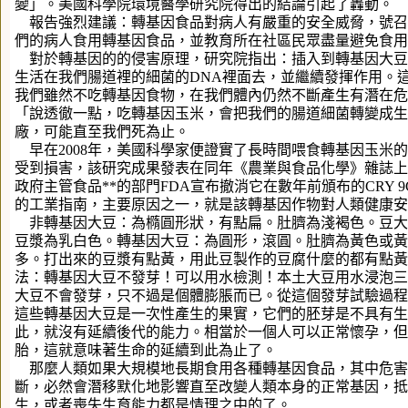
變」。美國科學院環境醫學研究院得出的結論引起了轟動。
報告強烈建議：轉基因食品對病人有嚴重的安全威脅，號召
們的病人食用轉基因食品，並教育所在社區民眾盡量避免食用
對於轉基因的的侵害原理，研究院指出：插入到轉基因大豆
生活在我們腸道裡的細菌的DNA裡面去，並繼續發揮作用。
我們雖然不吃轉基因食物，在我們體內仍然不斷產生有潛在危
「說透徹一點，吃轉基因玉米，會把我們的腸道細菌轉變成生
廠，可能直至我們死為止。
早在2008年，美國科學家便證實了長時間喂食轉基因玉米
受到損害，該研究成果發表在同年《農業與食品化學》雜誌上
政府主管食品**的部門FDA宣布撤消它在數年前頒布的CRY 
的工業指南，主要原因之一，就是該轉基因作物對人類健康安
非轉基因大豆：為橢圓形狀，有點扁。肚臍為淺褐色。豆大
豆漿為乳白色。轉基因大豆：為圓形，滾圓。肚臍為黃色或黃
多。打出來的豆漿有點黃，用此豆製作的豆腐什麼的都有點黃
法：轉基因大豆不發芽！可以用水檢測！本土大豆用水浸泡三
大豆不會發芽，只不過是個體膨脹而已。從這個發芽試驗過程
這些轉基因大豆是一次性產生的果實，它們的胚芽是不具有生
此，就沒有延續後代的能力。相當於一個人可以正常懷孕，但
胎，這就意味著生命的延續到此為止了。
那麼人類如果大規模地長期食用各種轉基因食品，其中危害
斷，必然會潛移默化地影響直至改變人類本身的正常基因，抵
生，或者喪失生育能力都是情理之中的了。