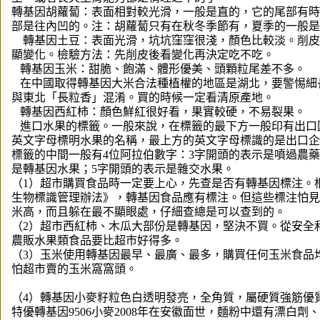
轉基因胡蘿蔔：表面相對較光滑，一般是直的，它的尾部有時
部是往內凹的。注：胡蘿蔔只有在秋冬季節有，夏季的一般是
轉基因土豆：表面光滑，坑坑窪窪很淺，顏色比較淡。削皮
顯變化。檢驗方法：先削皮後看變化再決定吃不吃。
轉基因玉米：甜脆、飽滿、體形優美、頭顆粒尾差不多。
在中國取得轉基因大米合法種植權的地區是湖北，要警惕細
與東北「長粒香」混淆。買的時候一定看清原產地。
轉基因西紅柿：顏色鮮紅很好看，果實較硬，不易裂果。
進口水果的標籤。一般來說，在標籤的最下方一般印有出口
英文字母標明水果的名稱，最上方的英文字母標識的是出口企
標籤的中間一般有4位阿拉伯數字：3字開頭的表示是噴過農藥
是轉基因水果；5字開頭的表示是雜交水果。
（1）超市購買食品時一定要上心，先查是否有轉基因標注。
生物標識管理辦法》，轉基因食品應有標注。但這些標注怕見人
米高，而且躲在最不顯眼處，仔細查總是可以查到的。
（2）超市西紅柿、木瓜大部份是轉基因，堅決不買。從安全
農販水果類食品要比超市好得多。
（3）玉米使用轉基因最早、最廣、最多，購買任何玉米食品
怕超市賣的玉米窩窩頭。
（4）轉基因小麥籽粒色白透明發亮，全角質，屬硬質強筋優
特優轉基因9506小麥2008年在安徽面世，麵粉中還有漂白劑