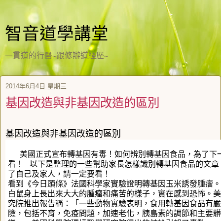
智音道學講堂
一貫道的行醫~跟修辦道經歷~
2014年6月4日 星期三
基因改造與非基因改造的區別
基因改造與非基因改造的區別
美國正式宣布轉基因有毒！如何辨別轉基因食品，為了下
看！ 以下是整理的一些幫助家長怎樣識別轉基因食品的文章
了自己及家人，請一定要看！
看到《今日頭條》法國科學家實驗證明轉基因玉米誘發腫瘤。
白鼠身上長出來大大的腫瘤和痛苦的樣子，實在感到恐怖。美
究院推出報告稱：「一些動物實驗表明，食用轉基因食品有嚴
險，包括不育，免疫問題，加速老化，胰島素的調節和主要髒