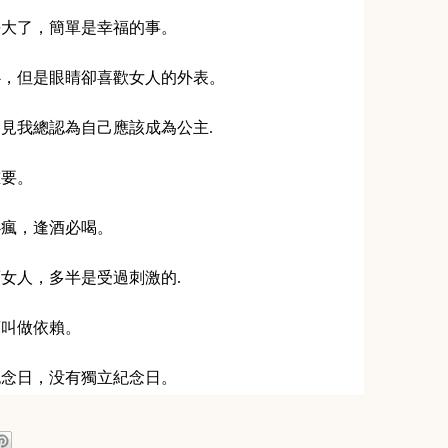
；長大了，簡單是幸福的事。
内心，但是眼睛卻喜歡女人的外表。
遇見我總認為自己應該成為公主.
重要。
必瘋，逢酒必喝。
而女人，多半是受過刺激的.
麽叫做依賴。
有紀念日，没有獨立紀念日。