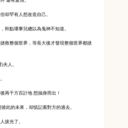
之外 還有愛情。
界，但却罕有人想改造自己。
知道，幹點壞事兒總以為鬼神不知道。
可以拯救整個世界，等長大後才發現整個世界都拯
裡)夫人。
錢。
然後再千方百計地 想抽身而出！
 幻想彼此的未來，却惦記着對方的過去。
被人拔光了。