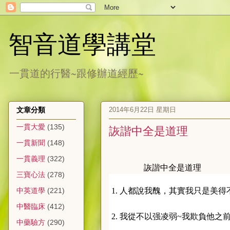
智音道學講堂
一貫道的行醫~跟修辦道經歷~
2014年6月22日 星期日
文章分類
一貫大愛
(135)
詼諧中全是道理
一貫新聞
(148)
一貫義理
(322)
詼諧中全是道理
三寶心法
(278)
1. 人都說我醜，其實我只是美
中英道學
(221)
中醫臨床
(412)
2. 我從不以强凌弱~我欺負他之
中藥驗方
(290)