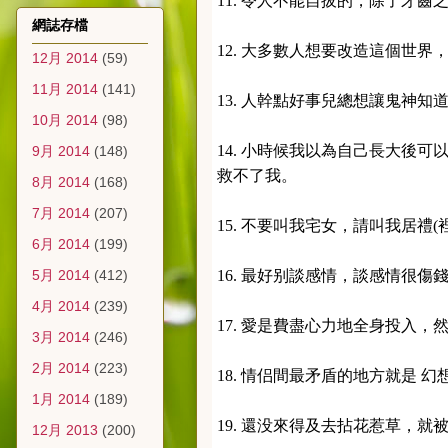
11. 令人不能自拔的，除了牙齒
網誌存檔
12. 大多數人想要改造這個世
12月 2014
(59)
11月 2014
(141)
13. 人幹點好事兒總想讓鬼神
10月 2014
(98)
14. 小時候我以為自己長大後
9月 2014
(148)
救不了我。
8月 2014
(168)
7月 2014
(207)
15. 不要叫我宅女，請叫我居禮(
6月 2014
(199)
5月 2014
(412)
16. 最好别談感情，談感情很傷
4月 2014
(239)
17. 愛是費盡心力地全身投入，
3月 2014
(246)
2月 2014
(223)
18. 情侣間最矛盾的地方就是
1月 2014
(189)
19. 還没來得及去拈花惹草，就
12月 2013
(200)