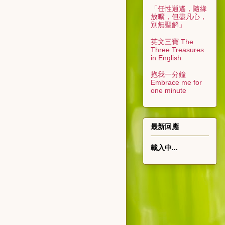
「任性逍遙，隨緣
放曠，但盡凡心，
別無聖解」
英文三寶 The
Three Treasures
in English
抱我一分鐘
Embrace me for
one minute
最新回應
載入中...