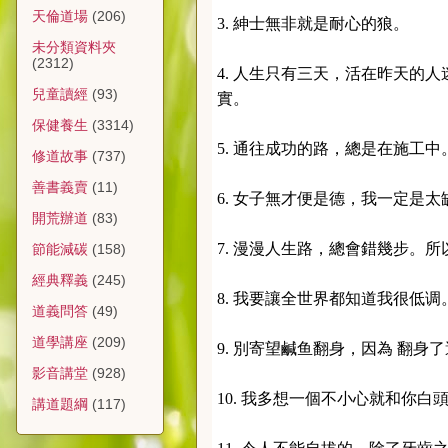
天倫道場
(206)
3. 紳士無非就是耐心的狼。
未分類資料夾
(2312)
4. 人生只有三天，活在昨天的
兒童讀經
(93)
實。
保健養生
(3314)
5. 通往成功的路，總是在施工中
修道故事
(737)
善書義賣
(11)
6. 女子無才便是德，我一定是太
開荒辦道
(83)
7. 漫漫人生路，總會錯幾步。所
節能減碳
(158)
經典釋義
(245)
8. 我要讓全世界都知道我很低调
道義問答
(49)
道學講座
(209)
9. 別寄望鹹鱼翻身，因為 翻身
影音講堂
(928)
10. 我多想一個不小心就和你白
講道題綱
(117)