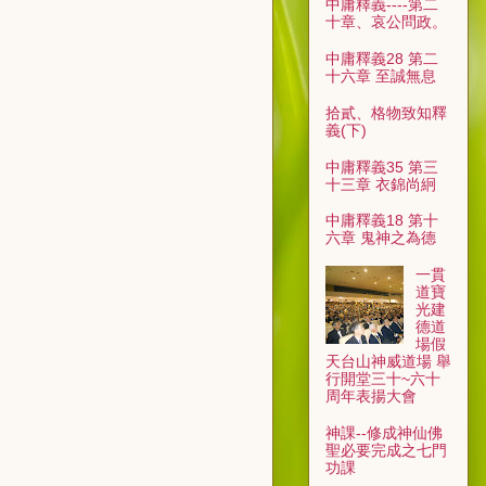
中庸釋義----第二
十章、哀公問政。
中庸釋義28 第二
十六章 至誠無息
拾貳、格物致知釋
義(下)
中庸釋義35 第三
十三章 衣錦尚絅
中庸釋義18 第十
六章 鬼神之為德
一貫
道寶
光建
德道
場假
天台山神威道場 舉
行開堂三十~六十
周年表揚大會
神課--修成神仙佛
聖必要完成之七門
功課