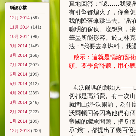
真地回答：“嗯……我要
網誌存檔
有引擎都熄火了，你會怎
12月 2014
(59)
我的降落傘跳出去。”當
11月 2014
(141)
聰明的傢伙。沒想到，接
10月 2014
(98)
筆墨所能形容。於是林克
法：“我要去拿燃料，我
9月 2014
(148)
8月 2014
(168)
啟示：這就是“聽的藝
7月 2014
(207)
頭。要學會聆聽，用心聽
6月 2014
(199)
5月 2014
(412)
4.
沃爾瑪的創始人——
4月 2014
(239)
切都是高消費。有一次山
3月 2014
(246)
就問山姆•沃爾頓，為什
2月 2014
(223)
沃爾頓回答因為他們有個
帝國的繼承問題，把５個
1月 2014
(189)
承“錢”，都提出了幾百
12月 2013
(200)