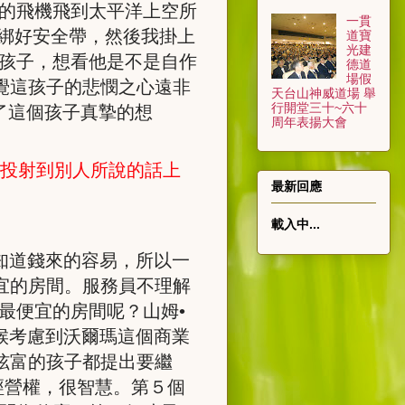
你的飛機飛到太平洋上空所
一貫
人綁好安全帶，然後我掛上
道寶
光建
這孩子，想看他是不是自作
德道
場假
覺這孩子的悲憫之心遠非
天台山神威道場 舉
行開堂三十~六十
了這個孩子真摯的想
周年表揚大會
，投射到別人所說的話上
最新回應
載入中...
知道錢來的容易，所以一
宜的房間。服務員不理解
最便宜的房間呢？山姆•
候考慮到沃爾瑪這個商業
炫富的孩子都提出要繼
經營權，很智慧。第５個