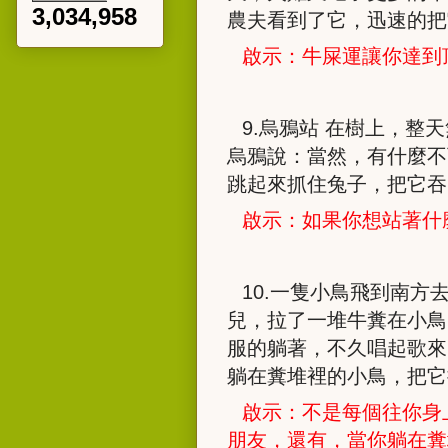
3,034,958
農夫看到了它，迅速的把
啟示：牛屎運讓你達到
9.
烏鴉站 在樹上，整
烏鴉說：當然，有什麼不
跳起來抓住兔子，把它吞
啟示：如果你想站著什
10.
一隻小鳥飛到南方
兒，拉了一堆牛糞在小鳥
服的躺著，不久唱起歌來
躺在糞堆裡的小鳥，把它
啟示：不是每個往你身
朋友，還有，當你躺在糞