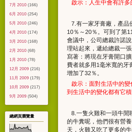
啟示：人生中會有許多
7月 2010
(166)
6月 2010
(254)
7.
有一家牙膏廠，產品
5月 2010
(246)
10
％～
20
％。可到了第
1
4月 2010
(174)
會議中，公司總裁許諾說
3月 2010
(168)
理站起來，遞給總裁一張
2月 2010
(68)
寫著：將現在牙膏開口擴
1月 2010
(78)
費者就多用
1
毫米寬的牙
12月 2009
(216)
增加了
32
％。
11月 2009
(179)
啟示：面對生活中的變
10月 2009
(217)
到生活中的變化都有它積
9月 2009
(504)
8.
一隻火雞和一頭牛閒
總網頁瀏覽量
的牛糞呢，他們很有營養
天，火雞又吃了更多的牛