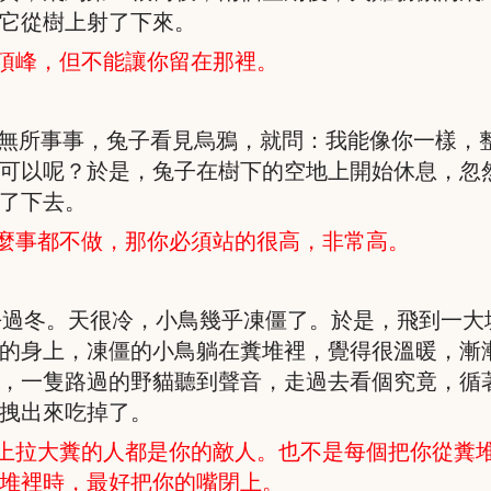
它從樹上射了下來。
頂峰，但不能讓你留在那裡。
天無所事事，兔子看見烏鴉，就問：我能像你一樣，
可以呢？於是，兔子在樹下的空地上開始休息，忽
了下去。
麼事都不做，那你必須站的很高，非常高。
去過冬。天很冷，小鳥幾乎凍僵了。於是，飛到一大
的身上，凍僵的小鳥躺在糞堆裡，覺得很溫暖，漸
，一隻路過的野貓聽到聲音，走過去看個究竟，循
拽出來吃掉了。
上拉大糞的人都是你的敵人。也不是每個把你從糞
堆裡時，最好把你的嘴閉上。