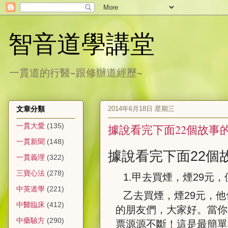
智音道學講堂
一貫道的行醫~跟修辦道經歷~
2014年6月18日 星期三
文章分類
一貫大愛
(135)
據說看完下面22個故事
一貫新聞
(148)
據說看完下面
22
個
一貫義理
(322)
三寶心法
(278)
1.
甲去買煙，煙
29
元，
中英道學
(221)
乙去買煙，煙
29
元，他
中醫臨床
(412)
的朋友們，大家好。當你
中藥驗方
(290)
票源源不斷！這是最簡單