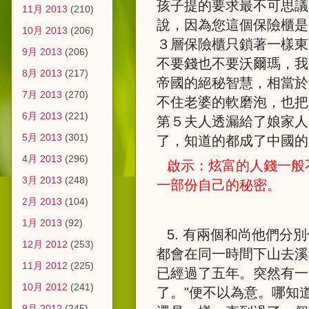
孩子提的要求最不可思議
11月 2013
(210)
說，因為您這個保險櫃是
10月 2013
(206)
３層保險櫃只鎖著一樣東
9月 2013
(206)
不要錢也不要沃爾瑪，我
8月 2013
(217)
帝國的絕秘智慧，相當於“
7月 2013
(270)
不住老婆的軟磨泡，也把
6月 2013
(221)
第５夫人透漏給了娘家人
5月 2013
(301)
了，知道的都成了中國的
4月 2013
(296)
啟示：炫富的人錢一般
3月 2013
(248)
一部份自己的秘密。
2月 2013
(104)
1月 2013
(92)
5.
有兩個和尚他們分別
12月 2012
(253)
都會在同一時間下山去溪
11月 2012
(225)
已經過了五年。突然有一
10月 2012
(241)
了。
"
便不以為意。哪知
9月 2012
(245)