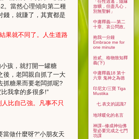
「任性逍遙，隨緣
為
2
。當然心理傾向第二種
放曠，但盡凡心，
別無聖解」
付錢，就賺了，其實都是
中庸釋義----第二
十章、哀公問政。
結果就不同了。人生道路
抱我一分鐘
Embrace me for
one minute
拾貳、格物致知釋
義(下)
的小孩，就打開一罐糖
中庸釋義18 第十
之後，老闆親自抓了一大
六章 鬼神之為德
去抓糖果而要老闆抓呢
?
印尼文/三寶 Tiga
定比我拿的多很多
!
”
Mustika
別人比自己強。凡事不只
七.表文的認識7
地球暖化的名言
神課--修成神仙佛
聖必要完成之七門
要當做什麼呀
?
”小朋友天
功課