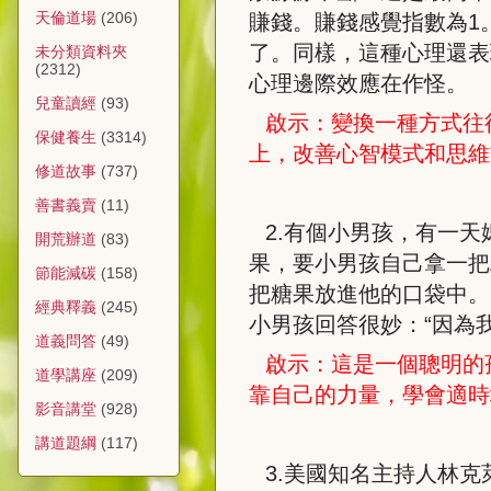
天倫道場
(206)
賺錢。賺錢感覺指數為
1
了。同樣，這種心理還表
未分類資料夾
(2312)
心理邊際效應在作怪。
兒童讀經
(93)
啟示：變換一種方式往
保健養生
(3314)
上，改善心智模式和思維
修道故事
(737)
善書義賣
(11)
2.
有個小男孩，有一天
開荒辦道
(83)
果，要小男孩自己拿一把
節能減碳
(158)
把糖果放進他的口袋中。
經典釋義
(245)
小男孩回答很妙：“因為
道義問答
(49)
啟示：這是一個聰明的
道學講座
(209)
靠自己的力量，學會適時
影音講堂
(928)
講道題綱
(117)
3.
美國知名主持人林克