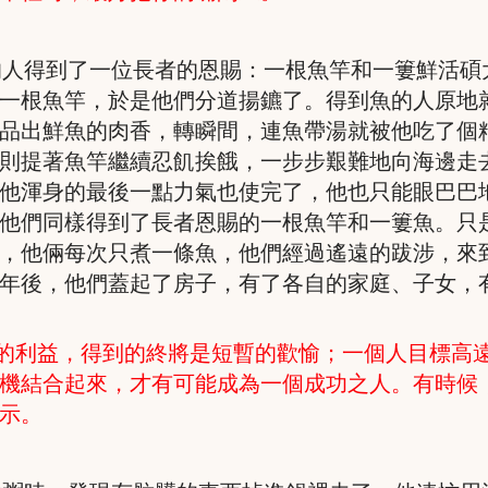
的人得到了一位長者的恩賜：一根魚竿和一簍鮮活碩
一根魚竿，於是他們分道揚鑣了。得到魚的人原地
品出鮮魚的肉香，轉瞬間，連魚帶湯就被他吃了個
則提著魚竿繼續忍飢挨餓，一步步艱難地向海邊走
他渾身的最後一點力氣也使完了，他也只能眼巴巴
他們同樣得到了長者恩賜的一根魚竿和一簍魚。只
，他倆每次只煮一條魚，他們經過遙遠的跋涉，來
年後，他們蓋起了房子，有了各自的家庭、子女，
的利益，得到的終將是短暫的歡愉；一個人目標高
機結合起來，才有可能成為一個成功之人。有時候
示。