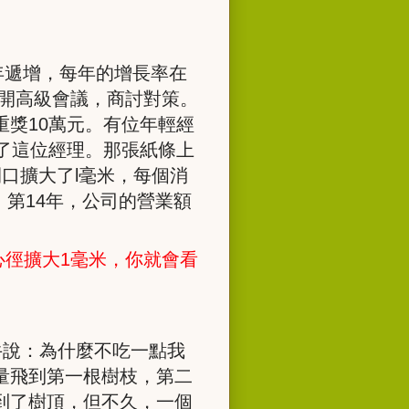
年遞增，每年的增長率在
開高級會議，商討對策。
重獎
10
萬元。有位年輕經
了這位經理。那張紙條上
開口擴大了
l
毫米，每個消
。第
14
年，公司的營業額
心徑擴大
1
毫米，你就會看
牛說：為什麼不吃一點我
量飛到第一根樹枝，第二
到了樹頂，但不久，一個