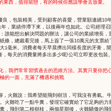
的東西，值得留戀，有的時候你應該學會去放棄。
優良，包裝精美，受到顧客的喜愛，營業額連續
10
1
年，業績停滯下來，以後兩年也如此。公司經理召
：誰能想出解決問題的辦法，讓公司的業績增長，
紙條，總裁看完後，馬上簽了一張
10
萬元的支票給
大
1
毫米。消費者每天早晨擠出同樣長度的牙膏，
膏，每天的消費量將多出多少呢
!
公司立即更改包裝
化，我們常常習慣過去的思維方法。其實只要你把
極的一面，充滿了機遇和挑戰
聊，火雞說：我希望能飛到樹頂，可我沒有勇氣。
。火雞吃了一點牛糞，發現它確實給了它足夠的力
糞，飛到第二根樹枝，兩個星期後，火雞驕傲的飛