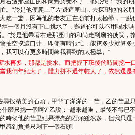
月右邊那座山的和尚終於受不了，他心想：
"
我的朋
忙。
"
於是他便爬上了左邊這座山，去探望他的老朋
大吃一驚，因為他的老友正在廟前打太極拳，一點
已經一個月沒有下山挑水了，難道你可以不用喝水嗎
看。
"
於是他帶著右邊那座山的和尚走到廟的後院，
會抽空挖這口井，即使有時很忙，能挖多少就算多
，我可以有更多時間練我喜歡的太極拳。
"
薪水再多，那都是挑水。而把握下班後的時間挖一
當我們年紀大了，體力拼不過年輕人了，依然還是
去尋找精美的石頭，甲背了滿滿的一筐，乙的筐里
為什麼只挑一個啊
?
”乙說：“越來越重，最後不得已
的時候他的筐里結果漂亮的石頭雖然多，但我只選
甲感到負擔只剩下一個石頭
!