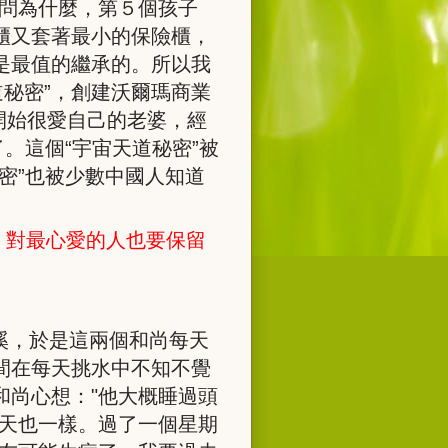
頓問為什麼，第５個孩子
櫃又套著最小的保險櫃，
是最值的繼承的。所以我
道秘密”，創建沃爾瑪商業
剛開始很愛自己的老婆，經
。這個“宇宙天道秘密”被
密”也被少數中國人知道
，對最心愛的人也要保留
溪，於是這兩個和尚每天
間在每天挑水中不知不覺
和尚心想：
"
他大概睡過頭
天也一樣。過了一個星期