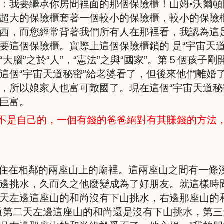
：我要繼承你房間裡面的那個保險櫃！山姆•沃爾
超大的保險櫃套著一個較小的保險櫃，較小的保險
西，而您經常背著我們所有人在那裡看，我認為這
要這個保險櫃。實際上這個保險櫃鎖的 是“宇宙天
大腦”之於“人”，“憲法”之與“國家”。第５個孩子
這個“宇宙天道秘密”給老婆看了，但後來他們離婚了
，所以娘家人也富可敵國了。現在這個“宇宙天道秘
巨富。
不是自己的，一個有錢的爸爸絕對有其賺錢的方法
住在相鄰的兩座山上的廟裡。這兩座山之間有一條
邊挑水，久而久之他麼變成為了好朋友。就這樣時
天左邊這座山的和尚沒有下山挑水，右邊那座山的
道第二天左邊這座山的和尚還是沒有下山挑水，第三