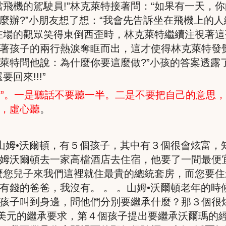
當飛機的駕駛員
!
”林克萊特接著問：“如果有一天，
麼辦
?
”小朋友想了想：“我會先告訴坐在飛機上的
在場的觀眾笑得東倒西歪時，林克萊特繼續注視著
著孩子的兩行熱淚奪眶而出，這才使得林克萊特發
萊特問他說：為什麼你要這麼做
?
”小孩的答案透露
還要回來
!!!
”
術”。一是聽話不要聽一半。二是不要把自己的意思
，虛心聽
。
山姆•沃爾頓，有５個孩子，其中有３個很會炫富，
姆沃爾頓去一家高檔酒店去住宿，他要了一間最便
麼您兒子來我們這裡就住最貴的總統套房，而您要住
有錢的爸爸，我沒有。 。 。山姆•沃爾頓老年的時
孩子叫到身邊，問他們分別要繼承什麼？那３個很
億美元的繼承要求，第４個孩子提出要繼承沃爾瑪的