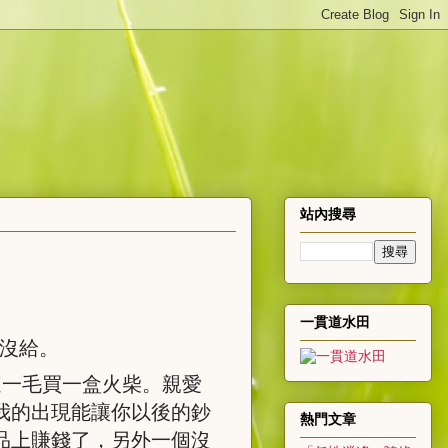
站內搜尋
一貫道水田
員沒給。
這一毛買一盒火柴。親愛
我的出現能讓你以後的鈔
熱門文章
品上賺錢了，另外一個沒