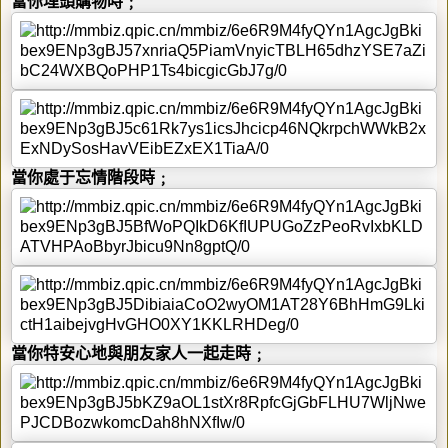
當你埋頭購物時﹔
當你處于忘情階段時﹔
當你特安心地與朋友家人一起走時﹔