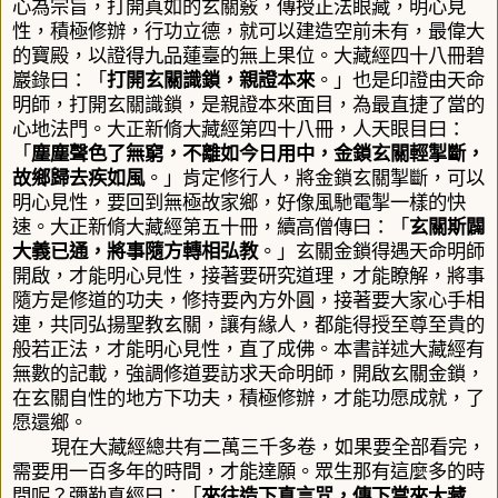
心為宗旨，
打開真如的玄關竅，傳授正法眼藏，明心見
性，積極修辦，行功立德，就可以建造空前未有，最偉大
的寶殿，以證得九品蓮臺的無上果位。
大藏經四十八冊
碧
巖錄曰：「
打開玄關識鎖，親證本來
。」也是印證由天命
明師，打開玄關識鎖，是親證本來面目，為最直捷了當的
心地法門。
大正新脩大藏經第四十八冊，人天眼目曰：
「
塵塵聲色了無窮，不離如今日用中，金鎖玄關輕掣斷，
故鄉歸去疾如風
。」肯定修行人
，將金鎖玄關掣斷，可以
明心見性，要回到無極故家鄉，好像風馳電掣一樣的快
速。
大正新脩大藏經第五十冊，續高僧傳曰：「
玄關斯闢
大義已通，將事隨方轉相弘教
。」
玄關金鎖得遇天命明師
開啟
，才能明心見性，接著要研究道理，才能瞭解，將事
隨方是修道的功夫，修持要內方外圓，接著要大家心手相
連，共同弘揚聖教玄關，讓有緣人，都能得授至尊至貴的
般若正法，才能明心見性，直了成佛。本書詳述大藏經有
無數的記載，強調修道要訪求天命明師，開啟玄關金鎖，
在玄關自性的地方下功夫，積極修辦，才能功愿成就，了
愿還鄉。
現在大藏經總共有二萬三千多卷，如果要全部看完，
需要用一百多年的時間，才能達願。眾生那有這麼多的時
間呢？彌勒真經曰：「
來往造下真言咒，傳下當來大藏