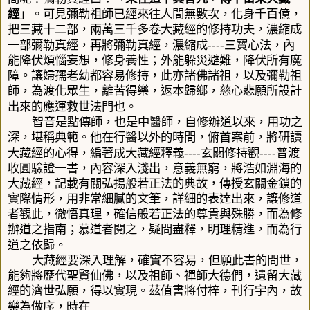
經
」。可見彌勒祖師已經來往人間無數次，化身千百億，
把三藏十二部，兩萬三千多卷大藏經的修持功夫，濃縮成
----
一部彌勒真經，再將彌勒真經，濃縮成
三寶心法，內
能降伏煩惱妄想，修身養性；外能躲災避難，降伏所有魔
障。讓婦孺老幼都容易修持，此亦諸佛諸祖，以及彌勒祖
師，為渡化眾生，離苦得樂，返本歸鄉，慈心悲願所設計
出來的應運救世法門也。
智音是點傳師，也是中醫師，自修辦道以來，用功之
深，堪稱典範。他在行醫以外的時間，俯首案前，將研讀
----
----
大藏經的心得，編著成大藏經釋義
玄關修持觀
普渡
收圓驗證一書，內容深入淺出，意義無窮，將浩如淵海的
大藏經，記載有關弘揚般若正法的典故，傳授玄關金鎖的
實際情形，用非常細膩的文筆，詳細的表達出來，讓修道
者觀此，徹悟真理，確信般若正法的尊貴與殊勝，而為修
辦道之指南；慕道者閱之，疑問盡釋，明理精進，而為行
道之依歸。
大藏經要深入理解，確實不容易，但願此書的問世，
能夠將歷代聖賢仙佛，以及祖師、禪師大德們，遺留大藏
經的濟世弘願，得以實現。茲值書將付梓，刊行宇內，故
樂為做序，時在