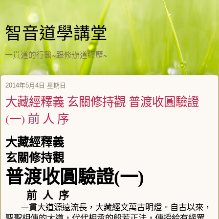
智音道學講堂
一貫道的行醫~跟修辦道經歷~
2014年5月4日 星期日
大藏經釋義 玄關修持觀 普渡收圓驗證
(一) 前 人 序
大藏經釋義
玄關修持觀
普渡收圓驗證
(
一
)
前
人
序
貫大道源遠流長，大藏經文萬古明燈。自古以來，
一
聖聖相傳的大道，代代相承的般若正法，傳授給有緣眾