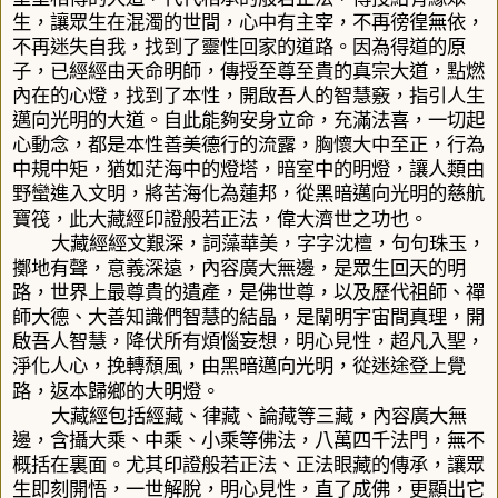
生，讓眾生在混濁的世間，心中有主宰，不再徬徨無依，
不再迷失自我，找到了靈性回家的道路。因為得道的原
子，已經經由天命明師，傳授至尊至貴的真宗大道，點燃
內在的心燈，找到了本性，開啟吾人的智慧竅，指引人生
邁向光明的大道。自此能夠安身立命，充滿法喜，一切起
心動念，都是本性善美德行的流露，胸懷大中至正，行為
中規中矩，猶如茫海中的燈塔，暗室中的明燈，讓人類由
野蠻進入文明，將苦海化為蓮邦，從黑暗邁向光明的慈航
寶筏，此大藏經印證般若正法，偉大濟世之功也。
大藏經經文艱深，詞藻華美，字字沈檀，句句珠玉，
擲地有聲，意義深遠，內容廣大無邊，是眾生回天的明
路，世界上最尊貴的遺產，是佛世尊，以及歷代祖師、禪
師大德、大善知識們智慧的結晶，是闡明宇宙間真理，開
啟吾人智慧，降伏所有煩惱妄想，明心見性，超凡入聖，
淨化人心，挽轉頹風，由黑暗邁向光明，從迷途登上覺
路，返本歸鄉的大明燈。
大藏經包括經藏、律藏、論藏等三藏，內容廣大無
邊，含攝大乘、中乘、小乘等佛法，八萬四千法門，無不
概括在裏面。尤其印證般若正法、正法眼藏的傳承，讓眾
生即刻開悟，一世解脫，明心見性，直了成佛，更顯出它