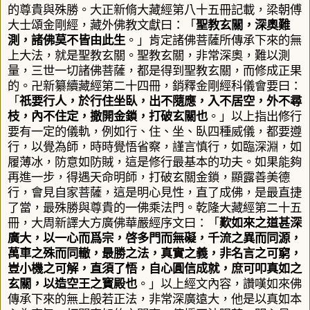
的尊貴與殊勝。
大正新脩大藏經第八十五冊記載
，
梁朝傅
大士頌金剛經，藏外佛教文獻曰：「
聖教玄關，深奧難
測，諸佛莫不皆由此生
。」
肯定
諸佛菩薩所傳承下來的無
上大法，就是聖教玄關。
聖教玄關
，非常深奧，難以測
量，三世一切諸佛菩薩，都是得到聖教玄關，而修成正果
的。
卍新纂續藏經第二十四冊，銷釋金剛經科儀會要曰：
「
祇要行人，於行住坐臥，出不隨應，入不居空，外不尋
枝，內不住定，撤開金鎖，打破玄關也
。」
以上指出修行
要有一定的儀軌，例如
行、住、坐、臥四種威儀，都要遵
行，以覺為師，時時覺悟省察，謹言慎行，如臨深淵，如
履薄冰，防意如防賊，這是修行最基本的功夫。如果能夠
再進一步，得遇天命明師，打破玄關金鎖，顯露善美德
行，會見自家菩薩，這是明心見性，直了成佛，是最直捷
了當，最殊勝與尊貴的一佛乘法門。乾隆大藏經第二十五
冊，大周新譯大方廣佛華嚴經序文曰：「
歎如來之道甚深
廣大，以一心而爲宗，啓多門而無礙，千流之異而同源，
萬車之殊而同轍，最勝之法，真實之義，非名言之可窮，
豈小機之可解，直須了悟，自心圓信成就，庶可叩真如之
玄關，以造空王之寳殿也
。」
以上
經文內容，讚嘆如來佛
傳承下來的無上般若正法，非常深廣遠大
，他是以真如本