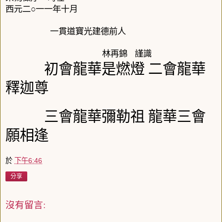
西元二○一一年十月
一貫道寶光建德前人
林再錦
謹識
初會龍華是燃燈 二會龍華
釋迦尊
三會龍華彌勒祖 龍華三會
願相逢
於
下午6:46
分享
沒有留言: