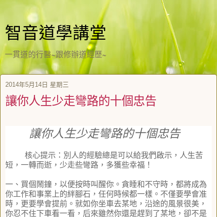
智音道學講堂
一貫道的行醫~跟修辦道經歷~
2014年5月14日 星期三
讓你人生少走彎路的十個忠告
讓你人生少走彎路的十個忠告
核心提示：別人的經驗總是可以給我們啟示，人生苦
短，一轉而逝，
少走些彎路，多獲些幸福！
一、買個鬧鐘，以便按時叫醒你。貪睡和不守時，
都將成為
你工作和事業上的絆腳石，任何時候都一樣。
不僅要學會准
時，更要學會提前。就如你坐車去某地，
沿途的風景很美，
你忍不住下車看一看，
后來雖然你還是趕到了某地，卻不是