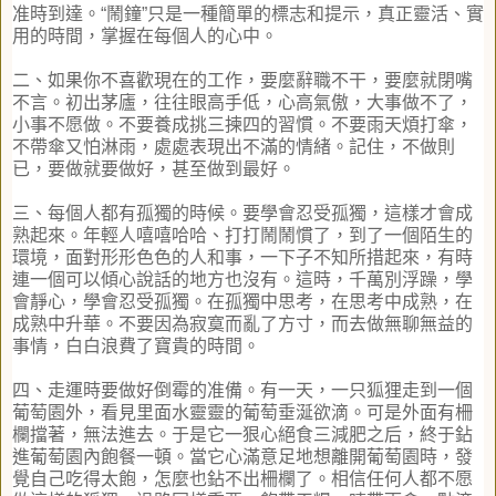
准時到達。
“
鬧鐘
”
只是一種簡
單的標志和提示，真正靈活、實
用的時間，掌握在每個人的心中。
二、如果你不喜歡現在的工作，要麼辭職不干，要麼就閉嘴
不言。
初出茅廬，往往眼高手低，心高氣傲，大事做不了，
小事不愿做。
不要養成挑三揀四的習慣。不要雨天煩打傘，
不帶傘又怕淋雨，
處處表現出不滿的情緒。記住，不做則
已，要做就要做好，
甚至做到最好。
三、每個人都有孤獨的時候。要學會忍受孤獨，這樣才會成
熟起來。
年輕人嘻嘻哈哈、打打鬧鬧慣了，到了一個陌生的
環境，
面對形形色色的人和事，一下子不知所措起來，
有時
連一個可以傾心說話的地方也沒有。這時，千萬別浮躁，
學
會靜心，學會忍受孤獨。在孤獨中思考，在思考中成熟，
在
成熟中升華。不要因為寂寞而亂了方寸，而去做無聊無益的
事情，
白白浪費了寶貴的時間。
四、走運時要做好倒霉的准備。有一天，
一只狐狸走到一個
葡萄園外，看見里面水靈靈的葡萄垂涎欲滴。
可是外面有柵
欄擋著，無法進去。于是它一狠心絕食三減肥之后，
終于鉆
進葡萄園內飽餐一頓。當它心滿意足地想離開葡萄園時，
發
覺自己吃得太飽，怎麼也鉆不出柵欄了。
相信任何人都不愿