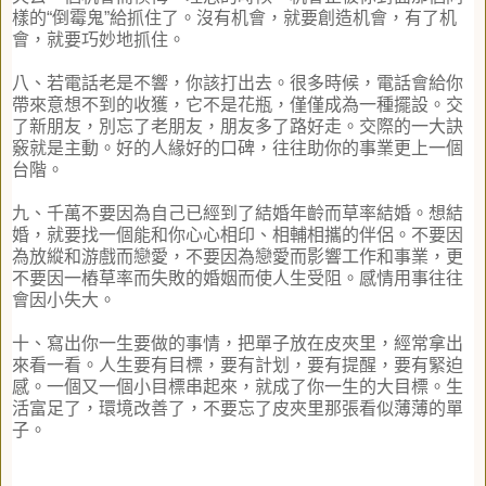
樣的
“
倒霉鬼
”
給抓住了。沒有机會，
就要創造机會，有了机
會，就要巧妙地抓住。
八、若電話老是不響，你該打出去。很多時候，
電話會給你
帶來意想不到的收獲，它不是花瓶，僅僅成為一種擺設。
交
了新朋友，別忘了老朋友，朋友多了路好走。
交際的一大訣
竅就是主動。好的人緣好的口碑，
往往助你的事業更上一個
台階。
九、千萬不要因為自己已經到了結婚年齡而草率結婚。想結
婚，
就要找一個能和你心心相印、相輔相攜的伴侶。
不要因
為放縱和游戲而戀愛，不要因為戀愛而影響工作和事業，
更
不要因一樁草率而失敗的婚姻而使人生受阻。
感情用事往往
會因小失大。
十、寫出你一生要做的事情，把單子放在皮夾里，
經常拿出
來看一看。人生要有目標，要有計划，要有提醒，
要有緊迫
感。一個又一個小目標串起來，就成了你一生的大目標。
生
活富足了，環境改善了，不要忘了皮夾里那張看似薄薄的單
子。