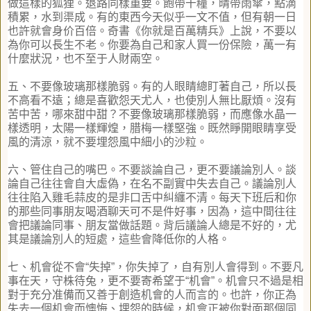
做這樣的狐狸。退路同樣重要。飽帶干糧，
晴帶雨傘，點滴
積累，水到渠成。有的東西今天似乎一文不值，
但有朝一日
也許就會身价百倍。奇書《你就是百萬精兵》上說，
不要以
為你可以長生不老。你要為自己和家人買一份保險，
萬一有
什麼狀況，也不至于人財兩空。
五、不要像玻璃那樣脆弱。有的人眼睛總盯著自己，
所以長
不高看不遠；總是喜歡怨天尤人，也使別人無比厭煩。
沒有
苦中苦，哪來甜中甜？不要像玻璃那樣脆弱，
而應像水晶一
樣透明，太陽一樣輝煌，腊梅一樣堅強。
既然睜開眼睛享受
風的清涼，就不要埋怨風中細小的沙粒。
六、管住自己的嘴巴。不要談論自己，更不要議論別人。
談
論自己往往會自大虛偽，在名不副實中失去自己。
議論別人
往往陷入雞毛蒜皮的是非口舌中糾纏不清。
每天下班后和你
的那些同事朋友喝酒聊天可不是件好事，因為，
這中間往往
會把議論同事、朋友當做話題。背后議論人總是不好的，
尤
其是議論別人的短處，這些會降低你的人格。
七、机會從不會
“
失掉
”
，你失掉了，自有別人會得到。
不要凡
事在天，守株待兔，更不要寄希望于
“
机會
”
。
机會只不過是相
對于充分准備而又善于創造机會的人而言的。也許，
你正為
失去一個机會而懊悔、埋怨的時候，
机會正被你對面那個同