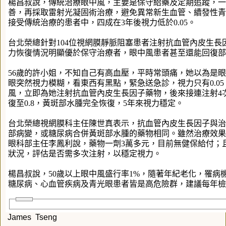
楊昌叔說，傳統治療眼中風，主要是保守給藥及定期追蹤，一
善，再採取雷射光凝固術治療，避免異常新生血管、續發性青
接受傳統治療的患者中，四成在3年後視力低於0.05。
台北榮總針對104位視網膜靜脈阻塞患者注射抗血管內皮生長
力恢復情況明顯優於保守治療者，眼中風患者甚至還能回復部
56歲的許小姐，不知自己有高血壓，平時常頭痛，她以為是
眼突然視力模糊，看東西有黑點，緊急送急診，視力只有0.0
風，立即為她注射抗血管內皮生長因子藥物，後來接連注射4
復至0.8，黃斑部水腫完全恢復，5年來視力穩定。
台北榮總視網膜科主任陳世真表示，抗血管內皮生長因子與治
部病變，或糖尿病合併黃斑部水腫的藥物相同。雖然治療效果
眼科部主任李鳳利說，藥物一劑3萬多元，目前無健保給付；
狀況，評估是否需多次注射，以穩定視力。
楊昌叔說，50歲以上眼中風盛行率1%，隨著年紀老化，罹病
糖尿病、心血管疾病及青光眼患者皆是高危險群，建議每年檢
James Tseng