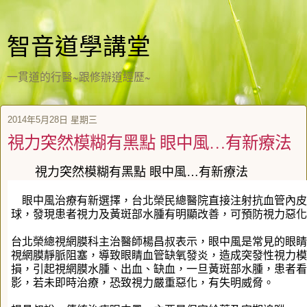
智音道學講堂
一貫道的行醫~跟修辦道經歷~
2014年5月28日 星期三
視力突然模糊有黑點 眼中風…有新療法
視力突然模糊有黑點 眼中風…有新療法
眼中風治療有新選擇，台北榮民總醫院直接注射抗血管內皮
球，發現患者視力及黃斑部水腫有明顯改善，可預防視力惡化
台北榮總視網膜科主治醫師楊昌叔表示，眼中風是常見的眼睛
視網膜靜脈阻塞，導致眼睛血管缺氧發炎，造成突發性視力模
損，引起視網膜水腫、出血、缺血，一旦黃斑部水腫，患者看
影，若未即時治療，恐致視力嚴重惡化，有失明威脅。