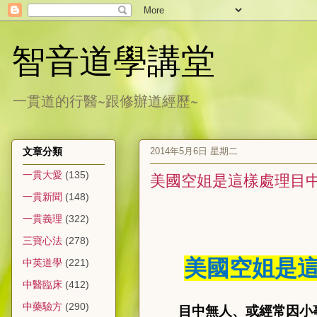
智音道學講堂
一貫道的行醫~跟修辦道經歷~
2014年5月6日 星期二
文章分類
一貫大愛
(135)
美國空姐是這樣處理目
一貫新聞
(148)
一貫義理
(322)
三寶心法
(278)
美國空姐是
中英道學
(221)
中醫臨床
(412)
中藥驗方
(290)
目中無人、或經常因小