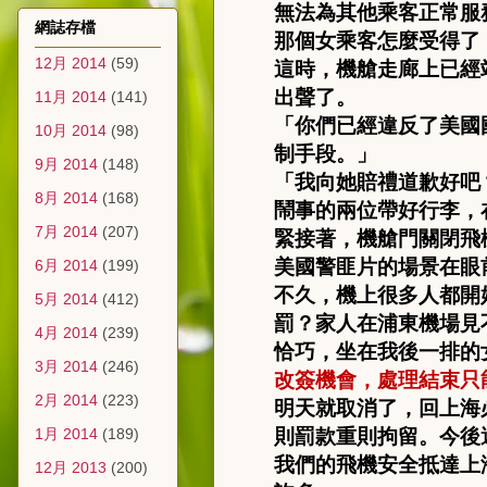
無法為其他乘客正常服
網誌存檔
那個女乘客怎麼受得了
12月 2014
(59)
這時，機艙走廊上已經
出聲了。
11月 2014
(141)
「你們已經違反了美國
10月 2014
(98)
制手段。」
9月 2014
(148)
「我向她賠禮道歉好吧
8月 2014
(168)
鬧事的兩位帶好行李，
7月 2014
(207)
緊接著，機艙門關閉飛
美國警匪片的場景在眼
6月 2014
(199)
不久，機上很多人都開
5月 2014
(412)
罰？家人在浦東機場見
4月 2014
(239)
恰巧，坐在我後一排的
3月 2014
(246)
改簽機會，處理結束只
2月 2014
(223)
明天就取消了，回上海
1月 2014
(189)
則罰款重則拘留。今後
我們的飛機安全抵達上
12月 2013
(200)