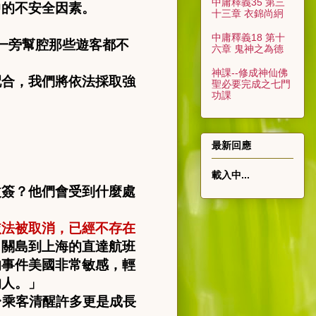
中庸釋義35 第三
中的不安全因素。
十三章 衣錦尚絅
」
中庸釋義18 第十
一旁幫腔那些遊客都不
六章 鬼神之為德
神課--修成神仙佛
配合，我們將依法採取強
聖必要完成之七門
功課
最新回應
載入中...
改簽？他們會受到什麼處
依法被取消，已經不存在
，關島到上海的直達航班
的事件美國非常敏感，輕
的人。」
台乘客清醒許多更是成長