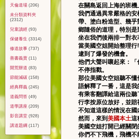
在關島返回上海的班機
天倫道場
(206)
我們通過異常嚴格的安
未分類資料夾
(2312)
帶、塗白粉造型、幾乎
鄉隨俗的道理，特別是
兒童讀經
(93)
坐在我們後兩排一對衣
保健養生
(3314)
當美國空姐開始整理行
修道故事
(737)
逮到了爆發的機會。
善書義賣
(11)
他們大聲叫嚷起來：「
開荒辦道
(83)
不停指戳。
那位美國女空姐聽不懂
節能減碳
(158)
語解釋了一番，這是我
經典釋義
(245)
有乘客翻譯給這兩位聽
道義問答
(49)
行李按原位放好，並賠
道學講座
(209)
不知道這樣的情況在國
影音講堂
(928)
然而，來到
美國本土
這
講道題綱
(117)
美國空姐打開已經關閉
你們不下飛機，飛機不