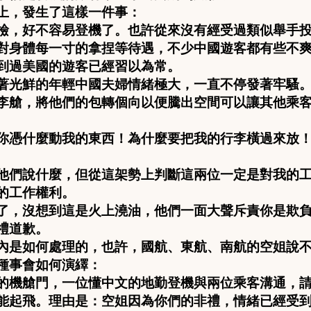
上，發生了這樣一件事：
檢，好不容易登機了。也許從來沒有經受過類似舉手
對身體每一寸的拿捏等待遇，不少中國遊客都有些不
到過美國的遊客已經習以為常。
著光鮮的年輕中國夫婦情緒極大，一直不停發著牢騷
李艙，將他們的包轉個向以便騰出空間可以讓其他乘
你憑什麼動我的東西！為什麼要把我的行李橫過來放
他們說什麼，但從這架勢上判斷這兩位一定是對我的
的工作權利。
了，沒想到這是火上澆油，他們一面大聲斥責你是欺
禮道歉。
內是如何處理的，也許，國航、東航、南航的空姐說
種事會如何演繹：
的機艙門，一位懂中文的地勤登機與兩位乘客溝通，
能起飛。理由是：空姐因為你們的非禮，情緒已經受