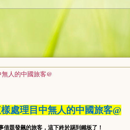
中無人的中國旅客@
這樣處理目中無人的中國旅客@
事借題發飆的旅客，這下終於踢到鐵板了！