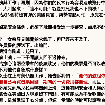
務與工作；再則，因為你們的反常行為容易造成飛行
，大叫起來：「這不可能！就是打死我也不下飛機！
站好
5
個荷槍實彈的美國員警，架勢有點可怕，原先在
國家安全條例，必須下飛機接受進一步審查，如果不
？」女乘客見陣開始求饒了，但已經來不及了。
在員警的護送下走出艙門。
機滑向跑道，起飛了。
前上演，一下子還讓人回不過神來。
始擔心這兩位乘客的後續狀況，他們的機票是否可以
不到他們會急成什麼樣？
女士在上海美領館工作，她告訴我們：「
他們的航程
能自己再買機票回國，期間的一切費用都自理
。而且
必須先到馬尼拉再轉機到上海。這種有關安全和人權
還會在美國出入境處留下污點，有可能成為不受歡迎
海，雖然延誤了
45
分鐘，但這一堂課的時間可以讓整