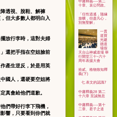
中庸釋義----第二
十章、哀公問政。
投降透視、脫鞋、解褲
「任性逍遙，隨緣
爽，但大多數人都明白入
放曠，但盡凡心，
別無聖解」
。
一貫
道寶
客擺放行李時，這對夫婦
光建
德道
場假
！」還把手指在空姐臉前
天台山神威道場 舉
行開堂三十~六十
周年表揚大會
工作產生逆反，於是用英
拾貳、格物致知釋
義(下)
負中國人，還硬要空姐將
七.表文的認識7
中庸釋義28 第二
不定真會給他們道歉。
十六章 至誠無息
中庸釋義----第十
請他們帶好行李下飛機，
二章、君子之道
到影響，只要看到你們就