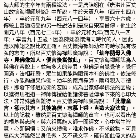
海大師的生卒年有兩種說法，一是唐陳翊在《
唐洪州百丈
山故懷海禪師塔銘》中所說，生於天寶八年（西元七四九
年），卒於元和九年（西元八一四年），享壽六十六歲。
傳統上普遍接受的另一種說法則是來自宋高僧傳，他生於
開元八年（西元七二○年），卒於元和九年
(
西元八一四
年
)
，享壽九十五歲。因為陳翊為懷海同時代的人，因此
應以陳翊之說比較正確。百丈懷海禪師幼年的時候就有恢
弘的志向
，所以百丈懷海禪師廣錄說：「
幼年隨母入佛
寺，見佛像如人，便言後當做此
」，百丈懷海禪師認為
人
與佛在容貌上，並無多大的差異，但佛是自覺覺他
，覺行
圓滿，法相莊嚴，眾生如果能夠顯露本有的佛性，依法修
行，亦能夠證果作佛。幼年的懷海禪師，隨母親入寺禮
佛，即發下修道成佛的宏願，成為出家修學佛法的因緣；
以獲得馬祖道一禪師傳授給他諸佛菩薩傳承下來的心印大
法
，非常殊勝與難得。百丈懷海禪師廣錄說：「
此雖童
言，卻示其志，其後為僧，志慕上乘，直造大寂法會
」。
以上的記載，雖然是百丈懷海禪師的童言，也可以看出他
的根基與志向，與六祖惠能大師一聞經文，心中常生智
慧，心即開悟；又前來禮佛，唯求作佛，不求餘物。可見
惠能大師雖然出身低微，又不識文字，確有如此偉大的志