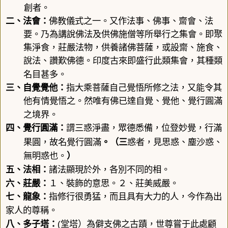
創者。
二、法會：
佛教儀式之一。又作法事、佛事、齋會、法
要。乃為講說佛法及供佛施僧等所舉行之集會。即聚
集淨食，莊嚴法物，供養諸佛菩薩，或設齋、施食、
說法、讚歎佛德。印度古來即盛行此類集會，其種類
名目甚多。
三、
自覺覺他
：
指大乘菩薩自己覺悟所修之法，又能令其
他有情覺悟之。然唯有佛已達自覺、覺他、覺行圓滿
之境界。
四、
覺行
圓滿
：
謂三惑淨盡，眾德悉備，位登妙覺，行滿
覺行圓滿
果圓，故名
。（三
惑者，見思惑、塵沙惑、
無明惑也。
）
五、
法相
：
諸法顯現於外，各別不同的相。
六、
莊嚴
：
１、裝飾的意思。２、莊
美威嚴。
七、龍象：
指修行很勇猛，而且具有大力的人，今作為出
家人的尊稱。
(
八、
多子塔
：
堂塔）為僻支佛之古蹟，世尊嘗于此處顧