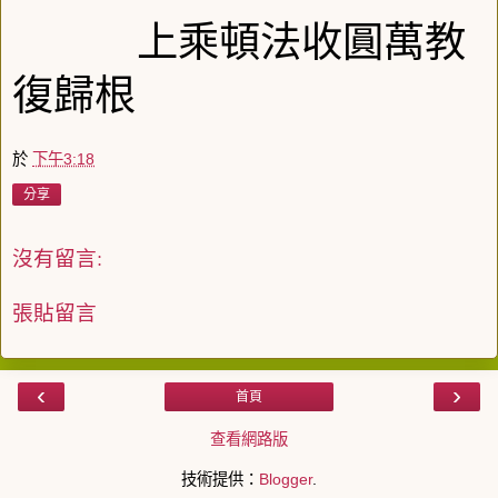
上乘頓法收圓萬教
復歸根
於
下午3:18
分享
沒有留言:
張貼留言
‹
›
首頁
查看網路版
技術提供：
Blogger
.