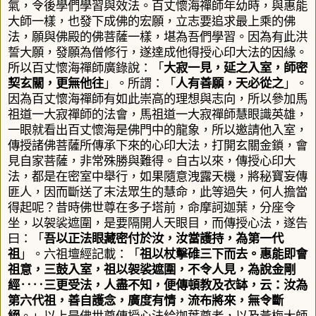
氣，令後學們學習與效法。百丈懷海禪師年幼時，與惠能
大師一樣，也發下成佛的宏願，立志要追求最上乘的佛
法，願與佛殿的佛菩薩一樣，堪為吾們學習。因為有此洪
誓大願，發願為僧修行，遂達成他得授心印大法的因緣。
所以百丈懷海禪師廣錄說：「
大寂一見，延之入室，師密
契玄關，更無他往
」
。所謂：「
人有善願，天必從之
」。
因為百丈懷海禪師有如此崇高的理想與志向，所以參加馬
祖道一大寂禪師的法會，馬祖道一大寂禪師慧眼識英雄，
一眼就看出百丈懷海是佛門中的龍象，所以邀請他入室，
傳授諸佛菩薩所傳承下來的心印大法，打開玄關金鎖，會
見自家菩薩，非常殊勝與難得。自古以來，傳授心印大
法，都是在密室中舉行，
如果隨意洩露天機，將秘寶妄傳
匪人，因而斷送了末法眾生的慧命，此等過失，何人擔當
得起呢？昔時佛世尊在多子塔前，命摩訶迦葉，分座令
坐，以袈裟遮圍，是要隔開人天眼目，而傳授心法，遂告
曰：
「
吾以正法眼藏密付於汝，汝當護持，為第一代
祖
」。六祖壇經記載：「
祖以杖擊碓三下而去。惠能即會
祖意，三鼓入室，祖以袈裟遮圍，不令人見，為說金剛
經‥‥三更受法，人盡不知，便傳頓教及衣缽，云：汝為
第六代祖，善自護念，廣度有情，流布將來，無令斷