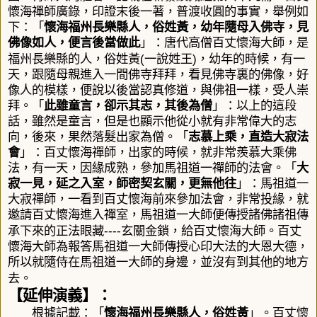
懷海禪師廣錄，
印證末後一著，
普渡收圓的事實
，
舉例如
下：「
懷海福州長樂縣人，俗姓黃，幼年隨母入佛寺，見
佛像如人，便言後當做此
」：唐代高僧百丈懷海大師，是
(
)
福州長樂縣的人，俗姓黃
一說姓王
，幼年的時候，有一
天，跟隨母親進入一間佛寺拜拜，看見佛寺裏的佛像，好
像人的模樣，便說以後當認真修道，與佛祖一樣，受人崇
拜。「
此雖童言，卻示其志，其後為僧
」：以上的這段
話，雖然是童言，但是也顯示他從小就有非常偉大的志
向，後來，果然落髮出家為僧。「
志慕上乘，直造大寂法
會
」：百丈懷海禪師，出家的時候，就非常羨慕大乘佛
法，有一天，因緣成熟，參加馬祖道一禪師的法會。「
大
寂一見，延之入室，師密契玄關，更無他往
」：馬祖道一
大寂禪師，一看到百丈懷海前來參加法會，非常投緣，就
邀請百丈懷海進入禪室，馬祖道一大師便傳授諸佛諸祖傳
----
承下來的正法眼藏
玄關金鎖，給百丈懷海大師。百丈
懷海大師為報答馬祖道一大師傳授心印大法的大恩大德，
所以就隨侍在馬祖道一大師的身邊，並沒有到其他的地方
去。
【延伸演義】：
根據記載：「
懷海福州長樂縣人，俗姓黃
」。
百丈懷