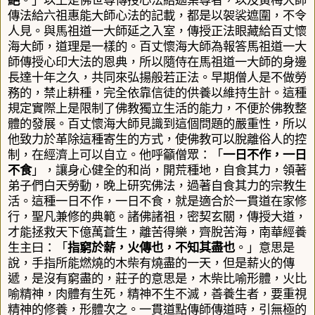
絕
。」以上是佛世尊傳授心法給迦葉尊者
，
以及黃梅大師
傳法給六祖惠能大師心法的記載
，都是以袈裟遮圍
，不令
人見。與馬祖道一大師延之入室，傳授正法眼藏給百丈懷
海大師，道理是一樣的。百丈懷海大師為報答馬祖道一大
師傳授心印大法的恩典，所以隨侍在馬祖道一大師的身邊
長達十年之久，共同來弘揚般若正法。
早期僧人是不做勞
務的，禁止耕種，完全依靠信徒的供養以維持生計。這種
規定實際上是限制了佛教獨立生活的能力，不便於佛教整
體的發展。百丈懷海大師見識到這個問題的嚴重性，所以
他致力於革除這種寄生的方式，使佛教可以脫離俗人的控
制，在經濟上可以自立。他呼籲僧眾：「
一日不作，一日
不食
」，讓身心健全的和尚，開荒種地，自食其力，領著
弟子們白天勞動，晚上研究佛法，過著自食其力的宗教生
活。這種一日不作，一日不食，就是適合於一貫道在家修
行，聖凡兼修的典範。諸佛諸祖，密契玄關，傳授大道，
才能拯救天下億萬蒼生，離苦得樂，齊脫苦海，
南華經養
生主曰：「
指窮於薪，火傳也，不知其盡也
。」意思是
說，手指所能燃燒的木柴有燒盡的一天，但是薪火的傳
遞，是沒有窮盡的，莊子的意思是，木柴比喻形體，火比
喻精神，肉體有生死，精神不生不滅，善養生者，要重視
精神的修養，形體次之。一貫道點傳師傳道時，引無極的