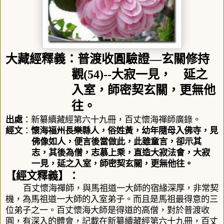
大藏經釋義：普渡收圓驗證
—
玄關修持
觀
(54)--
大寂一見， 延之
入室，師密契玄關，更無他
往。
出處
：新纂續藏經第六十九冊，百丈懷海禪師廣錄。
經文
：
懷海福州長樂縣人，俗姓黃，幼年隨母入佛寺，見
佛像如人，便言後當做此，此雖童言，卻示其
志，其後為僧，志慕上乘，直造大寂法會，大寂
一見，延之入室，師密契玄關，更無他往。
【經文釋義】：
百丈懷海禪師，與馬祖道一大師的宿緣深厚，非常契
機，為馬祖道一大師的入室弟子。而且是馬祖最得意的三
位弟子之一。百丈懷海大師是得道的高僧，對於
普渡收
圓
，
有深入的體會，記載在新纂續藏經第六十九冊，百丈