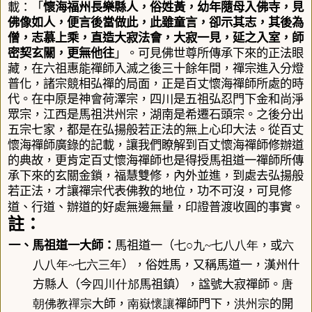
載：「
懷海福州長樂縣人，俗姓黃，幼年隨母入佛寺，見
佛像如人，便言後當做此，此雖童言，卻示其志，其後為
僧，志慕上乘，直造大寂法會，大寂一見，延之入室，師
密契玄關，更無他往
」。可見
佛世尊所傳承下來的正法眼
藏，在六祖惠能禪師入滅之後三十餘年間，禪宗進入分燈
普化，諸宗競相弘禪的局面，正是百丈懷海禪師所處的時
代。在中原是神會荷澤宗，四川是五祖弘忍門下金和尚淨
眾宗，江西是馬祖洪州宗，湖南是希遷石頭宗。之後分出
五宗七家，都是在弘揚般若正法的無上心印大法。從
百丈
懷海禪師廣錄的記載
，讓我們瞭解到
百丈懷海禪師修辦道
的典故
，更肯定
百丈懷海禪師也是得授馬祖道一禪師所傳
承下來的玄關金鎖
，福慧雙修，內外並進，到處去弘揚般
若正法，才讓禪宗代表佛教的地位，功不可沒
，可見修
道、行道、辦道的好處無邊無量，
印證普渡收圓的事實
。
註：
七○九
七八八
年
六
一、馬祖道一大師：
馬祖道一
（
~
，或
八八
年
七六三
年
~
），俗姓馬，又稱馬道一，漢州什
四川
什邡
唐
方縣人（今
馬祖鎮），諡號大寂禪師。
朝
佛教
禪宗
南嶽懷讓
洪州宗
大師，
禪師門下，
的開