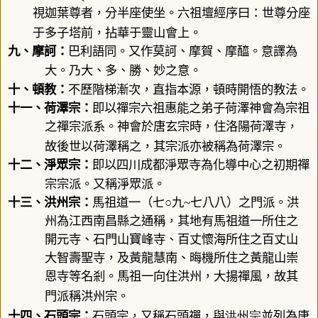
視迦葉尊者，分半座使坐。六祖壇經序曰：世尊分座
多子塔
于
前，拈華于靈山會上。
九、
摩訶
：
巴利語同。又作莫訶、摩賀、摩醯。意譯為
大。乃大、多、勝、妙之意。
十、
頓教
：
不歷階梯漸次，直指本源，頓時開悟的教法。
十一、
荷澤宗
：
即以禪宗六祖惠能之弟子荷澤神會為宗祖
之禪宗派系。神會於唐玄宗時，住洛陽荷澤寺，
荷澤宗
故後世以荷澤稱之，其宗派亦被稱為
。
十二、
淨眾宗
：
即以四川成都淨眾寺為化導中心之初期禪
宗宗派。又稱淨眾派。
十三、
洪州宗
：
馬祖道一（
七○九
~
七八八
）之門派。洪
州為江西南昌縣之通稱，其地有馬祖道一所住之
開元寺、石門山寶峰寺、百丈懷海所住之百丈山
大智壽聖寺，及黃龍慧南、晦機所住之黃龍山崇
恩寺等名剎。馬祖一向住洪州，大揚禪風，故其
洪州宗
門派稱
。
洪州宗
十四、
石頭宗
：
石頭宗
，又稱石頭禪，與
並列為唐