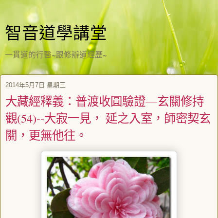
智音道學講堂
一貫道的行醫~跟修辦道經歷~
2014年5月7日 星期三
大藏經釋義：普渡收圓驗證—玄關修持
觀(54)--大寂一見， 延之入室，師密契玄
關，更無他往。