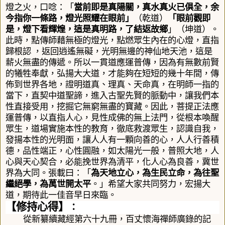
燈之火，口唸：「
當前即是真陽關，真水真火已俱全，余
今指你一條路，燈光照耀在眼前」
（乾道）
「眼前觀即
是，燈下看輝煌，這是真明路，了結返故鄉
」（坤道）。
此時，點傳師藉無極的燈光，點燃眾生內在的心燈，直指
歸根認
，返回逍遙無礙，光明無邊的神仙地天池，這是
薪火無盡的傳遞
。所以一貫道應運普傳，因為有無數前賢
的犧牲奉獻，弘揚大大道，才能夠在短短的幾十年間，傳
佈到世界各地，證明道真、理真、天命真，
在明師一指的
當下，直契中道聖諦，進入古聖先賢的脈動中，讓我們本
性直接受用，挖掘它無窮無盡的寶藏。因此，菩提正法應
運普傳，以直指人心，見性成佛的無上法門，從根本喚醒
眾生，道場實施本性的教育，徹底救渡眾生，認識自我，
發揚本性的光明面，讓人人有一顆向善的心，人人行善積
德，品性端正，心性圓融，如太陽光一般，普照大地，人
心與天心契合，必能挽世界為清平，化人心為良善，冀世
界為大同。張載曰：「
為天地立心，為生民立命，為往聖
繼絕學，為萬世開太平
。」希望大家共同努力，宏揚大
道，期待此一佳音早日來臨。
【修持心得】
：
從新纂續藏經第六十九冊，百丈懷海禪師廣錄的記