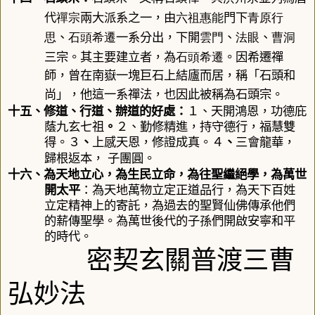
禪宗
六祖
惠能
青原行
代
兩大派系之一，由
門下
思
石頭希遷
雲門
法眼
曹洞
、
一系分出，下開
、
、
石頭希遷
三宗。其主要建立者，為
。因希遷禪
師，曾在南嶽一塊巨石上結廬而居，稱「石頭和
尚」，他這一系禪法，也因此被稱為石頭宗。
十五、
修道、行道、辦道的好處
：
１、天開鴻恩，功德庇
蔭九玄七祖
。
２、
勤修精進，持守德行，福慧雙
得
。３
、
上感天恩，修證成真
。４
、
三會龍華，
歸根返本，
子團圓
。
十六、為天地立心，為生民立命，為往聖繼絕學，為萬世
開太平
：
為天地萬物立定正道品行，為天下百姓
立定精神上的寄託，為過去的聖賢
仙佛
傳承他們
的
薪傳聖學
。為萬世後代的子孫們開啟安寧和平
的時代。
密契玄關
普渡
三曹
弘妙法