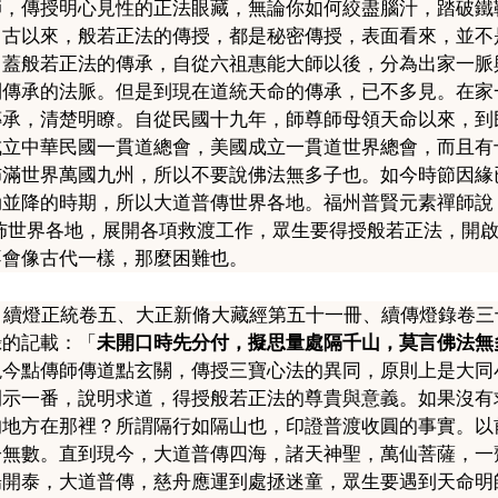
師，傳授明心見性的正法眼藏，無論你如何絞盡腦汁，踏破鐵
自古以來，般若正法的傳授，都是秘密傳授，表面看來，並不
。蓋般若正法的傳承，自從六祖惠能大師以後，分為出家一脈
到傳承的法脈。但是到現在道統天命的傳承，已不多見。在家
傳承，清楚明瞭。自從民國十九年，師尊師母領天命以來，到
成立中華民國一貫道總會，美國成立一貫道世界總會，而且有
佈滿世界萬國九州，所以不要說佛法無多子也。如今時節因緣
劫並降的時期，所以大道普傳世界各地。福州普賢元素禪師說
佈世界各地，展開各項救渡工作，眾生要得授般若正法，開
不會像古代一樣，那麼困難也。
、續燈正統卷五、大正新脩大藏經第五十一冊、續傳燈錄卷三
錄的記載：「
未開口時先分付，擬思量處隔千山，莫言佛法無
現今點傳師傳道點玄關，傳授三寶心法的異同，原則上是大同
開示一番，說明求道，得授般若正法的尊貴與意義。如果沒有
的地方在那裡？所謂隔行如隔山也，
印證普渡收圓的事實
。以
子無數。直到現今，大道普傳四海，諸天神聖，萬仙菩薩，一
陽開泰，大道普傳，慈舟應運到處拯迷童，眾生要遇到天命明