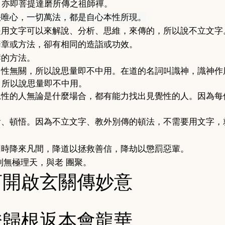
，亦即菩提達磨所傳之祖師禪。
法唯心
，
一切萬法，都是自心本性所現。
是用文字可以來解說、分析、思維，來傳的，所以說不立文字
辭章或方法，卻有相同的造詣或功效。
岸的方法。
自性無關，所以說思量即不中用。在道的名詞叫識神，識神作
，所以說思量即不中用。
見性的人無論是什麼場合，都有能力找出見覺性的人。因為每
會、頓悟。因為不立文字、教外別傳的頓法，不需要用文字，
同時降來凡間，降道以拯救善信，降劫以懲罰惡輩。
到無極理天，與老
團聚。
言開啟玄關傳妙意
證歸根返本會龍華