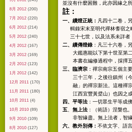
並沒有什麼困難，此亦因緣之
8月 2012
(200)
註：
7月 2012
(220)
續燈正統
一、
：
凡四十二卷，
6月 2012
(214)
輯錄宋末至明代禪林耆宿之
5月 2012
(240)
三十七世，以及法系未詳者
續傳燈錄
二、
：
凡三十六卷，
4月 2012
(167)
大鑑惠能以下第十世至第
3月 2012
(169)
本書在編修過程中，採擇
2月 2012
(123)
禪宗
三、臨濟宗
：
南宗五個主
1月 2012
(142)
三十三年，之後往鎮州（
12月 2011
(170)
融」的禪宗新法。這種禪
11月 2011
(180)
江西
宜豐
黃檗山
）也因之
10月 2011
(4)
四、平等法
：一切眾生平等成
10月 2010
(89)
五
、
無上法
：（術語）涅槃也
非智緣盡。無上法者，智
9月 2010
(109)
教外別傳：
六、
不依文字、語
8月 2010
(127)