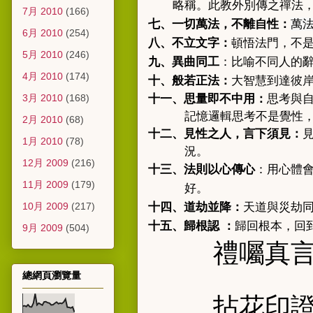
教外別傳
略稱。此
之禪法
7月 2010
(166)
七
、
一切萬法，不離自性
：
萬
6月 2010
(254)
八、不立文字：
頓悟法門
，
不
5月 2010
(246)
九、異曲同工
：比喻不同人的
4月 2010
(174)
十、般若正法：
大智慧到達彼
3月 2010
(168)
十一、思量即不中用
：
思考與
記憶邏輯思考不是覺性
2月 2010
(68)
十二、見性之人，言下須見
：
1月 2010
(78)
況。
12月 2009
(216)
十三、法則以心傳心
：用心體
11月 2009
(179)
好。
10月 2009
(217)
十四、道劫並降：
天道與災劫
十五、歸根認
：
歸回根本，回
9月 2009
(504)
禮囑真
總網頁瀏覽量
拈花印