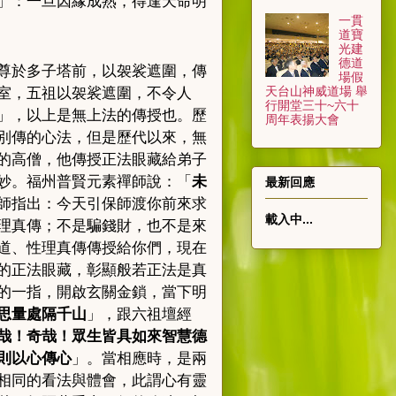
」：一旦因緣成熟，得逢天命明
一貫
道寶
光建
德道
尊於多子塔前，以袈裟遮圍，傳
場假
天台山神威道場 舉
室，五祖以袈裟遮圍，不令人
行開堂三十~六十
」，以上是無上法的傳授也。歷
周年表揚大會
別傳的心法，但是歷代以來，無
的高僧，他傳授正法眼藏給弟子
妙。福州普賢元素禪師說：「
未
最新回應
師指出：今天引保師渡你前來求
載入中...
理真傳；不是騙錢財，也不是來
道、性理真傳傳授給你們，現在
的正法眼藏，彰顯般若正法是真
的一指，開啟玄關金鎖，當下明
思量處隔千山
」，跟六祖壇經
哉！奇哉！眾生皆具如來智慧德
則以心傳心
」。當相應時，是兩
相同的看法與體會，此謂心有靈