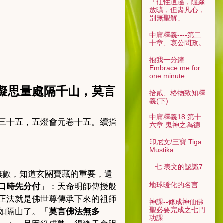
「任性逍遙，隨緣
放曠，但盡凡心，
別無聖解」
中庸釋義----第二
十章、哀公問政。
抱我一分鐘
Embrace me for
one minute
擬思量處隔千山，莫言
拾貳、格物致知釋
義(下)
中庸釋義18 第十
三十五，五燈會元卷十五。續指
六章 鬼神之為德
印尼文/三寶 Tiga
Mustika
七.表文的認識7
無數，知道玄關寶藏的重要，遺
地球暖化的名言
口時先分付
」：天命明師傳授般
正法就是佛世尊傳承下來的祖師
神課--修成神仙佛
聖必要完成之七門
如隔山了。「
莫言佛法無多
功課