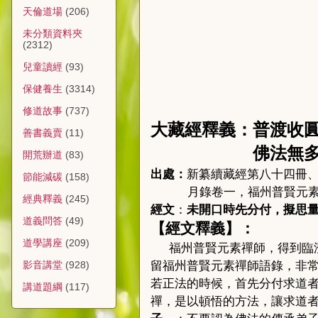
天倫道場
(206)
未分類資料夾
(2312)
兒童讀經
(93)
保健養生
(3314)
修道故事
(737)
大藏經釋義：普渡收
善書義賣
(11)
佛法無
開荒辦道
(83)
出處：
新纂續藏經第八十四冊
節能減碳
(158)
月錄卷一，福州普賢元
經典釋義
(245)
經文
：
未開口時先分付，擬思
道義問答
(49)
【
經文釋義
】
：
道學講座
(209)
福州普賢元素禪師，得到臨
留福州普賢元素禪師語錄，非
影音講堂
(928)
若正法的時候，首先分付求道
講道題綱
(117)
禪，是以頓悟的方法，讓求道