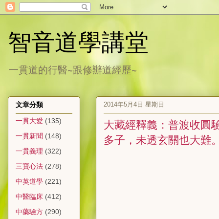
智音道學講堂
一貫道的行醫~跟修辦道經歷~
2014年5月4日 星期日
文章分類
一貫大愛
(135)
大藏經釋義：普渡收圓驗
一貫新聞
(148)
多子，未透玄關也大難
一貫義理
(322)
三寶心法
(278)
中英道學
(221)
中醫臨床
(412)
中藥驗方
(290)