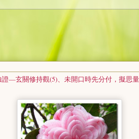
證—玄關修持觀(5)、未開口時先分付，擬思
。