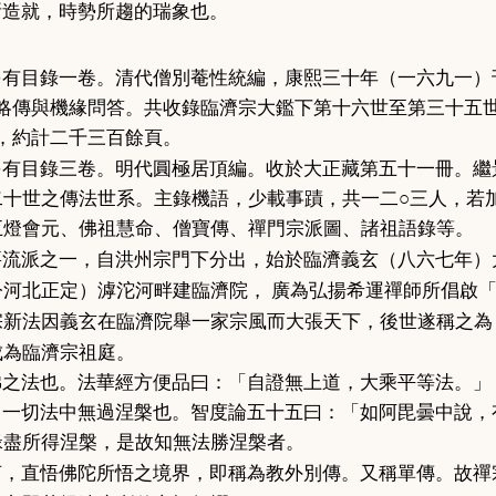
所造就，時勢所趨的瑞象也。
另有目錄一卷。清代僧別菴性統編，康熙三十年（一六九一）
略傳與機緣問答。共收錄臨濟宗大鑑下第十六世至第三十五
，約計二千三百餘頁。
另有目錄三卷。明代圓極居頂編。收於大正藏第五十一冊。繼
二十世之傳法世系。主錄機語，少載事蹟，共一二
○
三人，若
五燈會元、佛祖慧命、僧寶傳、禪門宗派圖、諸祖語錄等。
洪州宗
臨濟義玄
八六七
年
要流派之一，自
門下分出，始於
（
）
河北
正定
臨濟院
今
）滹沱河畔建
， 廣為弘揚希運禪師所倡啟
臨濟院
宗新法因義玄在
舉一家宗風而大張天下，後世遂稱之為
成為臨濟宗祖庭。
佛之法也。法華經方便品曰：「自證無上道，大乘平等法。」
。一切法中無過涅槃也。智度論五十五曰：「如阿毘曇中說，
緣盡所得涅槃，是故知無法勝涅槃者。
教外別傳
言，直悟佛陀所悟之境界，即稱為
。又稱單傳。故禪