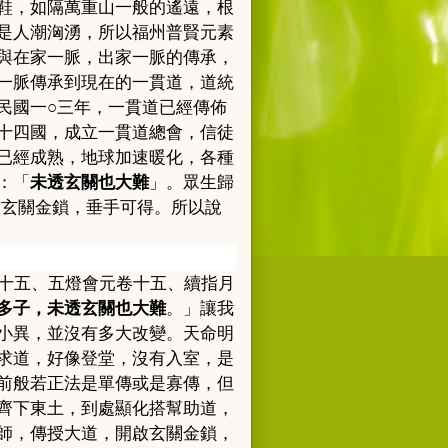
鞋，如隔萬重山一般的遙遠，根
是人潮洶湧，所以福州普賢元素
與在家一脈，出家一脈的傳承，
一脈傳承到現在的一貫道，道統
民國一○三年，一貫道已經傳佈
十四國，成立一貫道總會，信徒
已經成熟，地球加速暖化，各種
：「
未透玄關也大難
」。眾生歸
啟玄關金鎖，垂手可得。所以說
十五、五燈會元卷十五、續指月
多子，未透玄關也大難
。」讓我
小異，並沒有多大改變。天命明
求道，好像登堂，沒有入室，是
前般若正法是單傳或是寡傳，但
齊下東土，到處顯化搭幫助道，
師，傳授大道，開啟玄關金鎖，