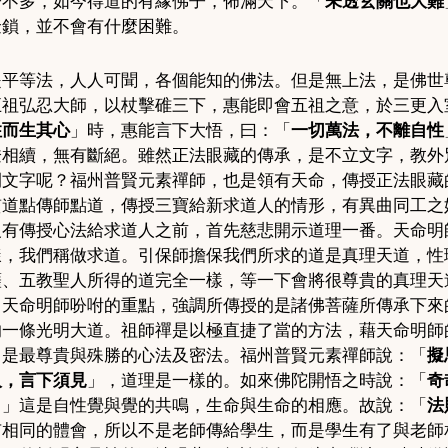
子不多，如今得道的有緣佛子，佈滿天下。「
未透玄關也大難
金鎖，並不會有什麼困難。
是平等法，人人可聞，各個能知的佛法。但是無上法，是佛世
五祖弘忍大師，以杖擊碓三下，惠能即會五祖之意，於三更入
住而生其心
」時，惠能言下大悟，曰：「
一切萬法，不離自性
燈相續，無有斷絕。雖然正法眼藏的傳承，是不立文字，教外
開文字呢？福州普賢元素禪師，也是領有天命，傳授正法眼藏
貫道點傳師點道，傳授三寶給新求道人的情形，有異曲同工之
沒有傳授心法給求道人之前，首先慈悲開示道理一番。天命明
樣，我們稱做求道。引保師擔保我們所求的道是真理天道，性
薩、五教聖人所得的道完全一樣，等一下會將很尊貴的真理天
。天命明師吩咐的重點，強調所傳授的是諸佛菩薩所傳承下來
的一條光明大道。祖師禪是以極直捷了當的方法，藉天命明師
，是最尊貴與殊勝的心法及密法。福州普賢元素禪師說：「
擬
人，言下須見
」，道理是一樣的。如來佛陀開悟之時說：「
奇
。」這是自性覺與覺的共鳴，生命與生命的相應。故說：「
法
有相同的體會，所以不是老師傳給學生，而是學生有了與老師