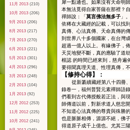
犀一點通也。如果沒有天命明
11月 2013
(210)
本無法覓得自家菩薩在那裡？
10月 2013
(206)
禪師說：「
莫言佛法無多子
」
9月 2013
(206)
依稀在大藏經的記載，可以找
8月 2013
(217)
真傳、心法真傳、天命真傳的
到世界八十多個國家，在台灣
7月 2013
(270)
超過一億人以上。有緣佛子，
6月 2013
(221)
天災地變不斷，真的應驗了道
5月 2013
(301)
根認
的
時間已經來到，慈舟遍
4月 2013
(296)
要得聞真理天道、性理真傳，
【
修持心得
】
：
3月 2013
(248)
從新纂續藏經第八十四冊
2月 2013
(104)
錄卷一，福州普賢元素禪師語
1月 2013
(92)
們看到古代傳授般若正法，與
12月 2012
(253)
師傳道以前，對新求道人慈悲
不知道心法真傳的尊貴與殊勝
11月 2012
(225)
也是脈脈相傳，源源不絕，佛
10月 2012
(241)
得道原子成千上億也。尤其三
9月 2012
(245)