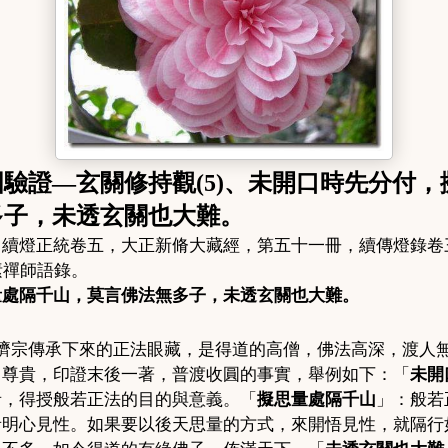
圓驗證
—
玄關修持觀
(5)
、
未開口時先分付，
多子，未透玄關也大難。
、續燈正統卷五，大正新脩大藏經，第五十一冊，續傳燈錄卷
素禪師語錄。
量處隔千山，莫言佛法無多子，未透玄關也大難。
濟宗傳承下來的正法眼藏，是得道的高僧，佛法高深，渡人
常尊貴，印證末後一著，
普渡收圓的事實
，舉例如下：「
未開
者，得授般若正法的目的與意義。「
擬思量處隔千山
」：般若
者明心見性。如果要以後天思量的方式，來開悟見性，就隔行