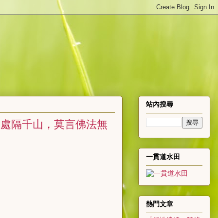
站內搜尋
量處隔千山，莫言佛法無
一貫道水田
熱門文章