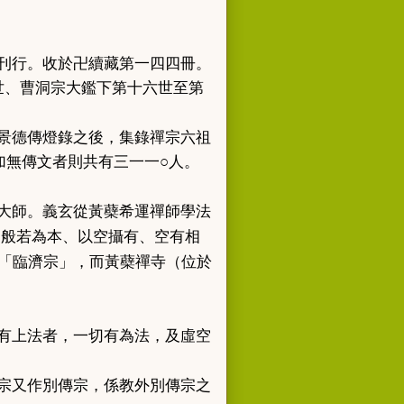
刊行。收於卍續藏第一四四冊。
世、曹洞宗大鑑下第十六世至第
景德傳燈錄之後，集錄禪宗六祖
加無傳文者則共有三一一
○
人。
義玄
黃蘗希運
大師。
從
禪師學法
「般若為本、以空攝有、空有相
「臨濟宗」，而黃蘗禪寺（位於
有上法者，一切有為法，及虛空
教外別傳
宗又作別傳宗，係
宗之