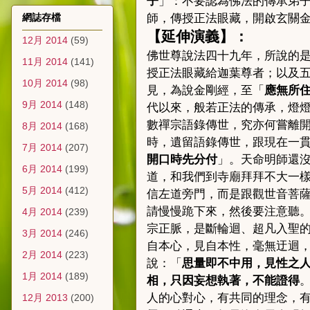
子
」：不要認為佛法的傳承弟
網誌存檔
師，傳授正法眼藏，開啟玄關
【
延伸演義
】
：
12月 2014
(59)
佛世尊說法四十九年，所說的
11月 2014
(141)
授正法眼藏給迦葉尊者；以及
10月 2014
(98)
見，為說金剛經，至「
應無所
9月 2014
(148)
代以來，般若正法的傳承，燈
數禪宗語錄傳世，究亦何嘗離
8月 2014
(168)
時，遺留語錄傳世，跟現在一
7月 2014
(207)
開口時先分付
」。天命明師還
6月 2014
(199)
道，和我們到寺廟拜拜不大一
5月 2014
(412)
信左道旁門，而是跟觀世音菩
請慢慢跪下來，然後要注意聽
4月 2014
(239)
宗正脈，是斷輪迴、超凡入聖
3月 2014
(246)
自本心，見自本性，毫無迂迴
2月 2014
(223)
說：「
思量即不中用，見性之
1月 2014
(189)
相，只因妄想執著，不能證得
人的心對心，有共同的理念，
12月 2013
(200)