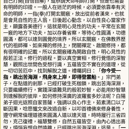
(
)
自己打開
自悟自解
，或恭請天命明師打開
，但是也需要
有明師的印證。一般人在迷茫的時候，必須要依靠奉有天
(
)
命的明師，一指
拳
打開玄關竅，放出從前者漢來，也就
是會見自性的主人翁，日後起心動念，以自性良心當家作
主，顯露善美德行，這就是明心見性的功夫。平常在玄關
一竅的地方下功夫，加以存養省察，等待心性圓滿，功德
圓滿，都可以達到圓覺的境界。所以玄關竅，在佛教界歷
代的祖師禪、如來禪的修持上，閉關禪定、啟關修持，都
有很明確的記載。所以玄關竅確為開啟自性，明心見性的
般若正法。
修行的過程。要以真空實相，修行覺悟的深智
慧，觀照出世間色受想行識，五蘊皆空不實在的道理，從
一叨切苦厄中，找到解脫之道。禮囑詞曰：「
你今受一
指，跳出苦海淵，飛身來上岸，即得登雲船
。」宗門弟
子，在點道的剎那，已經打破生死枷鎖，跳出苦海深淵，
只要繼續修行，實踐深遠難見的般若妙智，必能用妙智慧
到達解脫的彼岸。如何修持深廣的波羅蜜多妙法呢？白陽
弟子迴光返照自家菩薩，強調以良心作主，茹素清口以了
斷因果，唸愿懺文來改過自新，以叩首禮佛來修身養性，
遵守綱常倫理道德來圓滿人道以達天道，時時履行三省四
勿，克己復禮，福慧雙修，自然五蘊皆空，由內心透出喜
悅，煩惱妄想自然遠離，已經跳出苦海深淵，這是。「
一