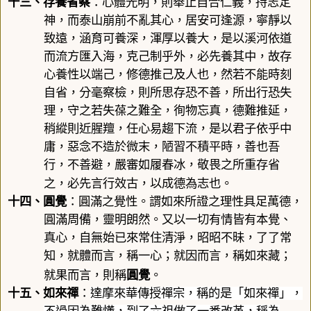
十三、
存養省察
：
心體光明，則舉止自合仁義，持志定
神，而泰山崩前不亂其心，居安可逢源，寧靜以
致遠，涵育可養深，渾厚以養大，是以溪河依道
而流方匯入海，克己制乎外，必先養其中，故存
心養性以端己，修德推己及人也，然若不能時刻
自省，分毫察檢，則所思存恐不善，所出行恐失
理，守之若失葆之難全，徇物忘真，德難推延，
稍縱則近腥羶，任心易趨下流，是以君子依乎中
庸，惡念不造於微末，陋習不積平時，善也吾
行，不善避，嚴審如履春冰，敬畏之所重存省
之，必先言行效古，以成德為志也。
十四、
圓覺
：
圓滿之覺性。謂如來所證之理性具足萬德，
圓滿周備，靈明朗然。又以一切有情皆有本覺、
真心，自無始已來常住清淨，昭昭不昧，了了常
知，就體而言，稱一心；就因而言，稱如來藏；
圓覺
就果而言，則稱
。
十五、
如來禪
：
達摩來華傳授禪宗，稱的是「如來禪」，