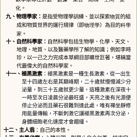
化
。
物質
九、
物理學家
：
是指受物理學訓練、並以探索
的組
物理學
科學
成和物質世界的運行規律（即
）為目的
家
。
十、
自然科學家
：
自然科學包括生物學、化學、天文、
地理、地質、以及醫藥學所了解的知識；例如李時
珍，以一己之力完成本草綱目
部曠世巨著，堪稱當
代最偉大的自然科學家。
十一、
褪黑激素
：
褪黑激素是一種生長激素，從一出生
至
十四歲左右是其巔峰期，二十
歲就慢慢減少分
泌量，到
三十五
歲就更少量，這種激素在深夜十
一時至次日凌晨分泌最旺盛，天亮之後有光源便
停止分泌而且藥石很難到達此處，唯有禪坐靜修
用能量傳輸，不斷刺激它讓褪黑激素再次分泌，
身體細胞老化速度才會趨緩。
十二、
主人翁
：自己的本性。