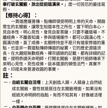
拳打破玄關竅，放出從前這漢來。
」
度一切苦厄的最佳寫
照。
【修持心得】：
一貫道應運普傳，點傳師領受明明上帝的天命，開啟
眾生的玄關竅，讓眾生知道本性之所在，當下明白本心，
見自本性，明心見性，會見自家菩薩，只要不離道場，不
離經典，不離善知識，參與道場運作，都可以圓滿心性，
圓滿功德，直了成佛。玄關修持並不是只有道家修道的重
點，也並非一貫道點傳師傳道的秘寶，它的歷史源遠流
長，在大藏經無數經典，禪宗語錄的記載，都有詳細的記
載，證明恭請天命明師，打開玄關竅，是歷代祖師傳承下
來明心見性，見性成佛，返本還源的頓悟法門，真實不
虛，
印證未來普渡收圓的事實
。
註：
一、
自結玄關自活埋
：
上天創造人類，人類身上自然結
成玄關竅，靈性就是居住在玄關竅裡面，如果沒有
經過天命明師的指點，有而不知其有，好像被活埋
一樣。
二、
自吾閉也自吾開
：
既然靈性居住在玄關竅裡面，如