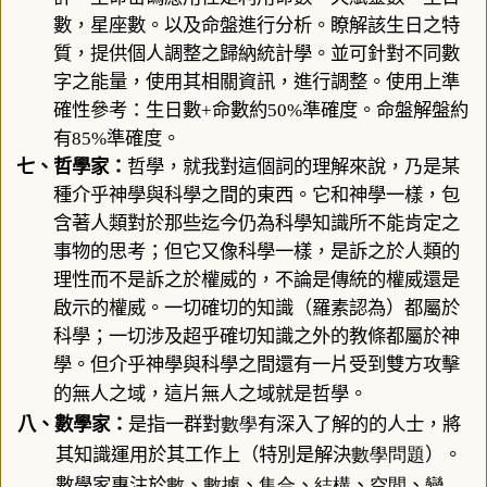
數，星座數。以及命盤進行分析。瞭解該生日之特
質，提供個人調整之歸納統計學。並可針對不同數
字之能量，使用其相關資訊，進行調整。
使用上準
確性參考：生日數
+
命數約
50%
準確度。命盤解盤約
有
85%
準確度。
七、
哲學家
：
哲學，就我對這個詞的理解來說，乃是某
種介乎神學與科學之間的東西。它和神學一樣，包
含著人類對於那些迄今仍為科學知識所不能肯定之
事物的思考；但它又像科學一樣，是訴之於人類的
理性而不是訴之於權威的，不論是傳統的權威還是
啟示的權威。一切確切的知識（羅素認為）都屬於
科學；一切涉及超乎確切知識之外的教條都屬於神
學。但介乎神學與科學之間還有一片受到雙方攻擊
的無人之域，這片無人之域就是哲學。
數學
八、數學家：
是指一群對
有深入了解的的人士，將
數學問題
其知識運用於其工作上（特別是解決
）。
數
數據
集合
結構
空間
變
數學家專注於
、
、
、
、
、