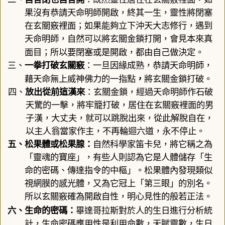
果沒有恭請天命明師開啟，終其一生，靈性將閉塞
在玄關竅裡面；如果能夠立下沖天大志修行，遇到
天命明師，自然可以將玄關金鎖打開，會見本來真
面目；所以要閉塞或是開啟，都由自己做決定
。
三、
一拳打破玄關竅
：
一旦因緣成熟，恭請天命明師，
藉天命無上威神佛力的一指點
，
將玄關金鎖打破
。
四、
放出從前這漢來
：
玄關金鎖，經過天命明師作石破
天驚的一擊，將牢籠打破，居住在玄關竅裡面的男
子漢，大丈夫，就可以跳脫出來，從此解脫自在，
以主人翁當家作主，不再輪迴六道，永不停止。
五、
松果體或
松果腺
：
自然科學家笛卡兒，將它稱之為
「靈魂的寶座」，有些人則認為它是人體儲存「生
命的密碼、傳達指令的中樞」。松果體內發現類似
視網膜的感光體
，
又為它冠上「第三眼」的別名。
所以玄關竅確為開啟自性，明心見性的般若正法。
畢達哥拉斯
六、
生命的密碼
：
對於人的生日進行分析統
計
，
生命密碼應用性是利用命數，天賦靈數，生日