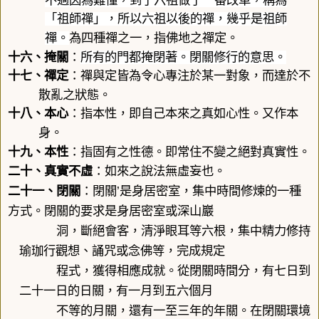
不過因為難懂，到了六祖做了一番改革，稱為
「祖師禪」，所以六祖以後的禪，幾乎是祖師
禪。
為四種禪之一，指佛地之禪定。
十六、
掩關
：
所有的門都掩閉著。閉關修行的意思。
十七、
禪定
：
禪與定皆為令心專注於某一對象，而達於不
散亂之狀態。
十八、
本心
：
指本性，即自己本來之真如心性。又作本
身。
十九、
本性
：
指固有之性德。即常住不變之絕對真實性。
二十、真實不虛
：
如來之說法無虛妄也。
閉關
是身居密室，集中時間修煉的一種
’
二十一、閉關
：
方式。閉關的要求是身居密室或深山巖
洞，斷絕會客，清淨眼耳等六根，集中精力修持
瑜珈行觀想、誦咒或念佛等，完成規定
程式，獲得相應成就。從閉關時間分，有七日到
二十一日的日關，有一月到五六個月
不等的月關，還有一至三年的年關。在閉關環境