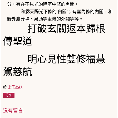
分，有在不見光的暗室中修的黑關，
和露天陽光下修的
白關
；有室內修的內關，和
‘
’
野外鷹葬場、泉頭等處修的外關等等。
打破玄關返本歸根
傳聖道
明心見性雙修福慧
駕慈航
於
下午3:41
分享
沒有留言: