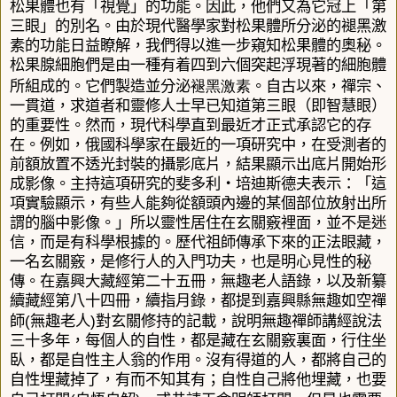
松果體也有「視覺」的功能。因此，他們又為它冠上「第
三眼」的別名。由於現代醫學家對松果體所分泌的褪黑激
素的功能日益瞭解，我們得以進一步窺知松果體的奧秘。
松果腺細胞們是由一種有着四到六個突起浮現著的細胞體
褪黑
激
素
所組成的。它們製造並分泌
。自古以來，禪宗、
一貫道，求道者和靈修人士早已知道第三眼（即智慧眼）
的重要性。然而，現代科學直到最近才正式承認它的存
在。例如，俄國科學家在最近的一項研究中，在受測者的
前額放置不透光封裝的攝影底片，結果顯示出底片開始形
成影像。主持這項研究的斐多利
‧
培迪斯德夫表示：「這
項實驗顯示，有些人能夠從額頭內邊的某個部位放射出所
謂的腦中影像。」所以靈性居住在玄關竅裡面，並不是迷
信，而是有科學根據的。
歷代祖師傳承下來的正法眼藏，
一名玄關竅，是修行人的入門功夫，也是明心見性的秘
傳。在嘉興大藏經第二十五冊，無趣老人語錄，以及新纂
續藏經第八十四冊
，
續指月錄，都提到嘉興縣無趣如空禪
(
)
師
無趣老人
對玄關修持的記載，說明無趣禪師講經說法
三十多年，每個人的自性
，
都是藏在玄關竅裏面，行住坐
臥
，
都是自性主人翁的作用。沒有得道的人，都將自己的
自性埋藏掉了，有而不知其有；自性自己將他埋藏，也要