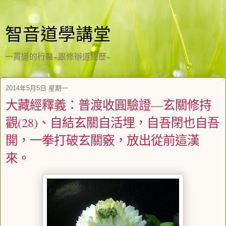
智音道學講堂
一貫道的行醫~跟修辦道經歷~
2014年5月5日 星期一
大藏經釋義：普渡收圓驗證—玄關修持
觀(28)、自結玄關自活埋，自吾閉也自吾
開，一拳打破玄關竅，放出從前這漢
來。