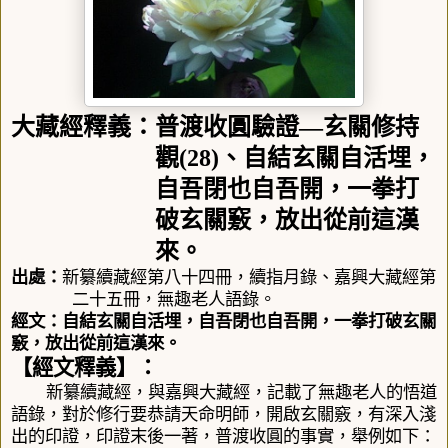
大藏經釋義：普渡收圓驗證
—
玄關修持
觀
(28)
、
自結玄關自活埋，
自吾閉也自吾開，一拳打
破玄關竅，放出從前這漢
來。
出處
：
新纂續藏經第八十四冊
，
續指月錄、嘉興大藏經第
二十五冊，無趣老人語錄。
經文：
自結玄關自活埋，自吾閉也自吾開，一拳打破玄關
竅，放出從前這漢來。
【經文釋義】：
新纂續藏經，與嘉興大藏經，記載了無趣老人的悟道
語錄，對於修行要恭請天命明師，開啟玄關竅，有深入淺
出的印證，
印證末後一著，
普渡收圓的事實
，
舉例如下：