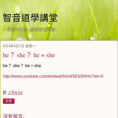
智音道學講堂
一貫道的行醫~跟修辦道經歷~
2014年4月7日 星期一
he？ she？ he = she
he？ she？ he = she
http://www.youtube.com/embed/
AhmRiEb5NHo?rel=0
於
上午8:53
分享
沒有留言: