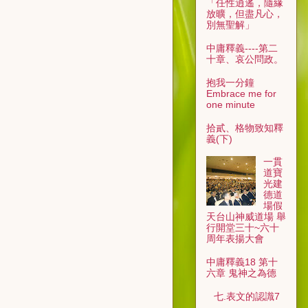
「任性逍遙，隨緣
放曠，但盡凡心，
別無聖解」
中庸釋義----第二
十章、哀公問政。
抱我一分鐘
Embrace me for
one minute
拾貳、格物致知釋
義(下)
一貫
道寶
光建
德道
場假
天台山神威道場 舉
行開堂三十~六十
周年表揚大會
中庸釋義18 第十
六章 鬼神之為德
七.表文的認識7