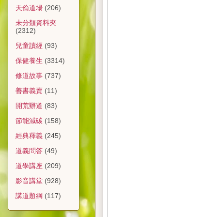
天倫道場
(206)
未分類資料夾
(2312)
兒童讀經
(93)
保健養生
(3314)
修道故事
(737)
善書義賣
(11)
開荒辦道
(83)
節能減碳
(158)
經典釋義
(245)
道義問答
(49)
道學講座
(209)
影音講堂
(928)
講道題綱
(117)