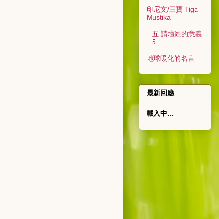
印尼文/三寶 Tiga
Mustika
五.請壇經的意義
5
地球暖化的名言
最新回應
載入中...