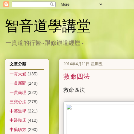
智音道學講堂
一貫道的行醫~跟修辦道經歷~
2014年4月11日 星期五
文章分類
一貫大愛
(135)
救命四法
一貫新聞
(148)
救命四法
一貫義理
(322)
三寶心法
(278)
中英道學
(221)
中醫臨床
(412)
中藥驗方
(290)