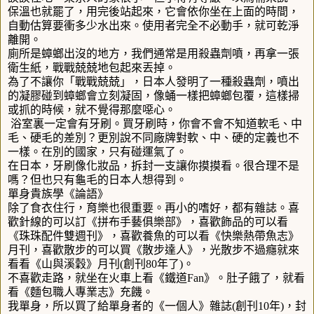
保溫也就罷了，用完後站起來，它會依你坐在上面的時間，
自動估算要衝多少水出來。使用者完全不必動手，就可乾淨
離開。
廁所是蟑螂出沒的地方，我們通常是用殺蟲劑噴，再拿一張
衛生紙，戰戰兢兢地包起來丟掉。
為了不讓你「戰戰兢兢」，日本人發明了一種殺蟲劑，噴出
的凝膠碰到蟑螂會立刻凝固，像蛹一樣把蟑螂包覆，這樣掃
或抓的時候，就不覺得那麼噁心。
浴室裏一定會有牙刷。買牙刷時，你會不會不知道軟毛、中
毛、硬毛的差別？更別說不同廠牌對軟、中、硬的定義也不
一樣。在別的國家，只有碰運氣了。
在日本，牙刷像化妝品，拆封一支讓你摸摸看。很合理不是
嗎？但也只有龜毛的日本人想得到。
單身貴族學《論語》
除了食衣住行，育樂也很重要。再小的嗜好，都有雜誌。喜
歡針線的可以訂《拼布手藝俱樂部》，喜歡飾品的可以看
《珠珠配件雙週刊》，喜歡養魚的可以看《快樂熱帶魚志》
月刊，喜歡散步的可以買《散步達人》，光散步不過癮就來
看看《山與溪穀》月刊
(
創刊
80
年了
)
。
不喜歡走路，就坐在火車上看《鐵道
Fan
》。肚子餓了，就看
看《麵包職人專業志》充饑。
我單身，所以買了給單身者的《一個人》雜誌
(
創刊
10
年
)
，封