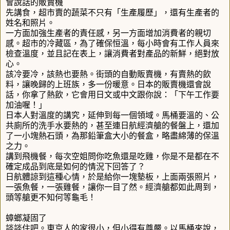
會說話的販賣機
先講食，超市賣的蔬菜不只有「生產履歷」，還有生產者的
姓名和照片。
一方面加強生產者的責任感，另一方面增加消費者的親切
感。超市的冷藏區，為了確保恒溫，每小時會有工作人員來
檢查溫度，並且記在表上，讓消費者對產品的新鮮，絕對放
心。
該冷要冷，該熱也要熱。街頭的自動販賣機，有賣熱的飲
料，讓晚歸的上班族，多一份暖意。日本的販賣機還會說
話，你拿了熱飲，它會用日文或中文跟你說：「下午工作要
加油喔！」
日本人對溫度的講究，延伸到每一個領域。馬桶要溫的、公
共廁所的洗手水要熱的，甚至連日航經濟艙的餐盤上，還加
了一小塊熱石頭，為那鉛筆盒大小的餐盒，略盡綿薄的保溫
之力。
講到飛機餐，每次空姐問你吃魚還是吃雞，你是不是都在不
確定成品到底是如何的情況下回答了？
日航體諒到這種心情，於是給你一塊墊板，上面兩張照片，
一張魚餐，一張雞餐，讓你一目了然。經濟艙都如此周到，
頭等艙更不知何等龜毛！
蟑螂凝固了
談談住吧。東京人的家很小，但小得有尊嚴。以馬桶來說，