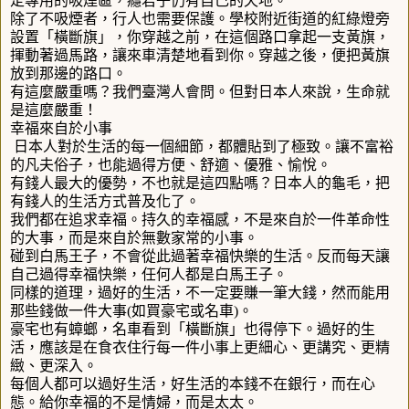
定專用的吸煙區，癮君子仍有自己的天地。
除了不吸煙者，行人也需要保護。學校附近街道的紅綠燈旁
設置「橫斷旗」，你穿越之前，在這個路口拿起一支黃旗，
揮動著過馬路，讓來車清楚地看到你。穿越之後，便把黃旗
放到那邊的路口。
有這麼嚴重嗎？我們臺灣人會問。但對日本人來說，生命就
是這麼嚴重！
幸福來自於小事
日本人對於生活的每一個細節，都體貼到了極致。讓不富裕
的凡夫俗子，也能過得方便、舒適、優雅、愉悅。
有錢人最大的優勢，不也就是這四點嗎？日本人的龜毛，把
有錢人的生活方式普及化了。
我們都在追求幸福。持久的幸福感，不是來自於一件革命性
的大事，而是來自於無數家常的小事。
碰到白馬王子，不會從此過著幸福快樂的生活。反而每天讓
自己過得幸福快樂，任何人都是白馬王子。
同樣的道理，過好的生活，不一定要賺一筆大錢，然而能用
那些錢做一件大事
(
如買豪宅或名車
)
。
豪宅也有蟑螂，名車看到「橫斷旗」也得停下。過好的生
活，應該是在食衣住行每一件小事上更細心、更講究、更精
緻、更深入。
每個人都可以過好生活，好生活的本錢不在銀行，而在心
態。給你幸福的不是情婦，而是太太。