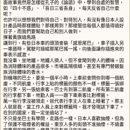
面故事竟然是怎樣從孔子的《論語》中，學到自處的智慧，
如「四十不惑」、「吾日三省吾身」。每天反省自己什麼
呢？
也許可以想想我們對待自己、對待別人，有沒有像日本人設
計產品時那樣體貼？那樣周到？那樣堅信每個人都值得過好
日子，而我們要幫助自己和別人做到。
揮著黃旗過馬路
講到行，有些日本車的頭頂會裝「感恩尾巴」，車子插入另
一車道時，駕駛可操縱那尾巴搖一搖，向後面讓你插進來的
車表示感激。
我沒車，坐地鐵。地鐵人擠人，但不會聞到旁人的體味。因
為消除體味的產品很多，市場區隔很細，甚至有專門替銀髮
族消除體味的香水。
到機場的巴士，要坐一個半小時。上車前會問你到哪一個航
廈，不同航廈，行李上貼的標籤的顏色不一樣。標籤一張綁
在行李，另一張給乘客。巴士先到第二航廈，所有第二航廈
的行李都下車，地勤人員一一跟下車乘客比對標籤。
萬一有行李沒被領走，就代表行李主人在車上睡著了。那主
人就是我，當工作人員上來對標籤時，我才發現該下車了。
在別的國家，我一定坐過站了。
不只是坐巴士有學問，走路也一樣。日本人喜歡抽煙，但為
了保護不吸煙者的權益，東京人多的街頭不准抽煙。不過畫