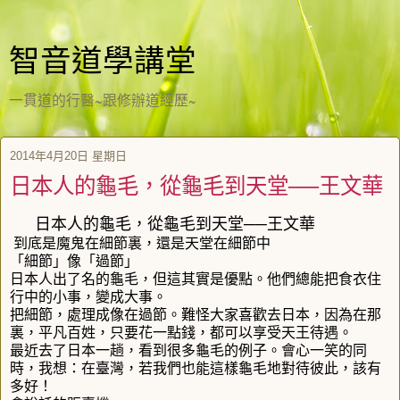
智音道學講堂
一貫道的行醫~跟修辦道經歷~
2014年4月20日 星期日
日本人的龜毛，從龜毛到天堂──王文華
日本人的龜毛，從龜毛到天堂──王文華
到底是魔鬼在細節裏，還是天堂在細節中
「細節」像「過節」
日本人出了名的龜毛，但這其實是優點。他們總能把食衣住
行中的小事，變成大事。
把細節，處理成像在過節。難怪大家喜歡去日本，因為在那
裏，平凡百姓，只要花一點錢，都可以享受天王待遇。
最近去了日本一趟，看到很多龜毛的例子。會心一笑的同
時，我想：在臺灣，若我們也能這樣龜毛地對待彼此，該有
多好！