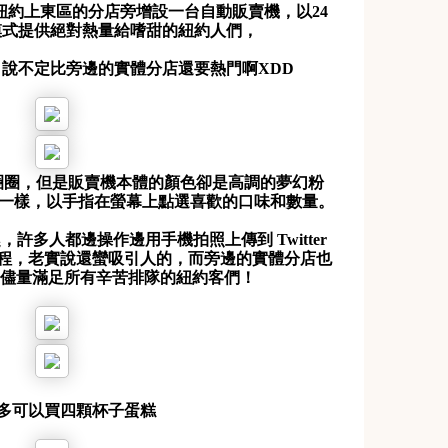
紐約上東區的分店旁增設一台自動販賣機，以24
 模式提供絕對熱量給嗜甜的紐約人們，
說不定比旁邊的實體分店還要熱門啊XDD
圈圈，但是販賣機本體的顏色卻是高調的夢幻粉
模一樣，以手指在螢幕上點選喜歡的口味和數量。
許多人都邊操作邊用手機拍照上傳到 Twitter
程，老實說還蠻吸引人的，而旁邊的實體分店也
，儘量滿足所有辛苦排隊的紐約客們！
多可以買四顆杯子蛋糕