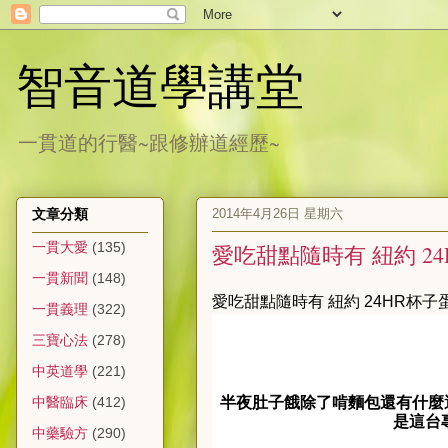
智音道學講堂
一貫道的行醫~跟修辦道經歷~
2014年4月26日 星期六
文章分類
一貫大愛
(135)
愛吃甜點隨時有 紐約 2
一貫新聞
(148)
愛吃甜點隨時有 紐約 24HR杯子
一貫義理
(322)
三寶心法
(278)
中英道學
(221)
半夜肚子餓除了啃
麵包
還有什麼
中醫臨床
(412)
是這台
中藥驗方
(290)