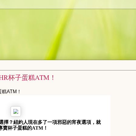
4HR杯子蛋糕ATM！
蛋糕ATM！
選擇？紐約人現在多了一項邪惡的宵夜選項，就
專賣杯子蛋糕的ATM！