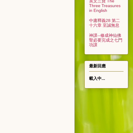
英文三寶 The
Three Treasures
in English
中庸釋義28 第二
十六章 至誠無息
神課--修成神仙佛
聖必要完成之七門
功課
最新回應
載入中...