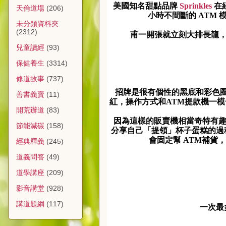
美國知名甜點品牌
Sprinkles
在
天倫道場
(206)
小時不間斷的 ATM
未分類資料夾
(2312)
甫一開張就立刻大排長龍，
兒童讀經
(93)
保健養生
(3314)
修道故事
(737)
招牌是很有個性的黑底和彩色
善書義賣
(11)
紅，操作方式和ATM提款機一
開荒辦道
(83)
因為這樣的販賣機相當奇特有趣，
節能減碳
(158)
分享自己「提領」杯子蛋糕的過
會固定幫 ATM補貨
經典釋義
(245)
道義問答
(49)
道學講座
(209)
影音講堂
(928)
講道題綱
(117)
一次最