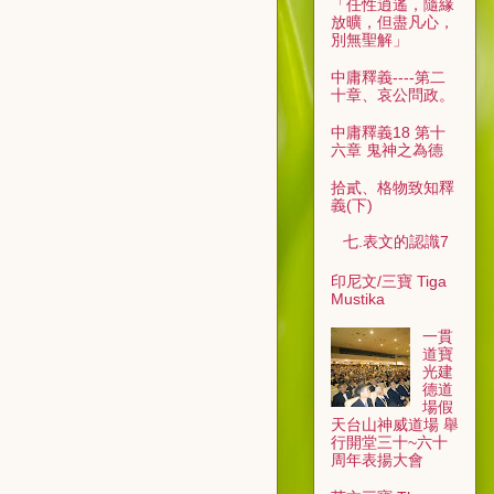
「任性逍遙，隨緣
放曠，但盡凡心，
別無聖解」
中庸釋義----第二
十章、哀公問政。
中庸釋義18 第十
六章 鬼神之為德
拾貳、格物致知釋
義(下)
七.表文的認識7
印尼文/三寶 Tiga
Mustika
一貫
道寶
光建
德道
場假
天台山神威道場 舉
行開堂三十~六十
周年表揚大會