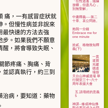
「任性逍遙，隨緣
放曠，但盡凡心，
別無聖解」
 痛，一有感冒症狀就
中庸釋義----第二
十章、哀公問政。
神。但慢性病並非說來
抱我一分鐘
用最快速的方法去強
Embrace me for
one minute
地步。如果我們不願意
拾貳、格物致知釋
清醒，將會導致失眠、
義(下)
一貫
道寶
關節疼痛、胸痛、背
光建
德道
，並認真執行，約三到
場假
天台山神威道場 舉
行開堂三十~六十
周年表揚大會
五.請壇經的意義
藥治病，要知道：藥物
5
神課--修成神仙佛
。
聖必要完成之七門