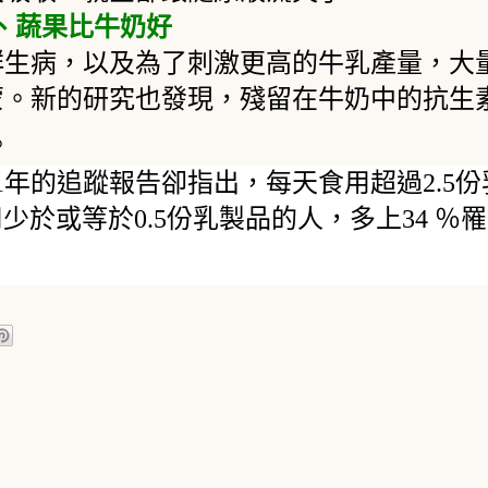
、蔬果比牛奶好
群生病，以及為了刺激更高的牛乳產量，大
蒙。新的研究也發現，殘留在牛奶中的抗生
。
1
年的追蹤報告卻指出，每天食用超過
2.5
份
用少於或等於
0.5
份乳製品的人，多上
34
％罹