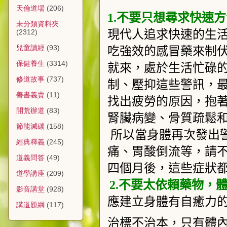
天倫道場
(206)
1.
不要只想尋求快速方
未分類資料夾
現代人追求快速的生活
(2312)
兒童讀經
(93)
吃強效的感冒藥來制
保健養生
(3314)
就來，處於生活忙碌
修道故事
(737)
制、壓抑這些警訊，
善書義賣
(11)
找出疲勞的原因，抱
開荒辦道
(83)
腎臟病變、骨質疏鬆
節能減碳
(158)
所以當身體再次發出
經典釋義
(245)
痛、胃酸倒流等，請
道義問答
(49)
四個月後，這些症狀
道學講座
(209)
2.
不要太依賴藥物，
影音講堂
(928)
應建立身體有自癒力
講道題綱
(117)
治標不治本，只有體