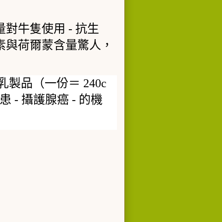
量對牛隻使用
-
抗生
素與荷爾蒙含量驚人，
乳製品（一份＝
240c
患
-
攝護腺癌
-
的機