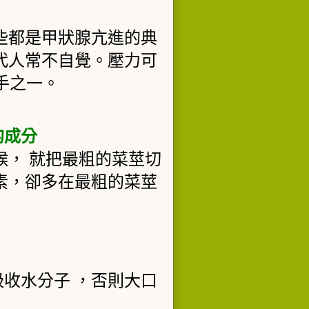
些都是甲狀腺亢進的典
代人常不自覺。壓力可
手之一。
的成分
候，
就把最粗的菜莖切
素，卻多在最粗的菜莖
吸收水分子
，否則大口