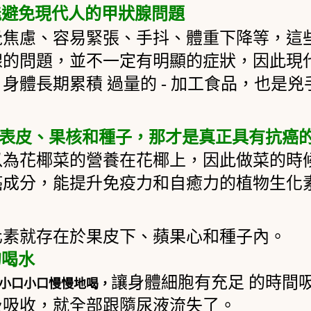
能避免現代人的甲狀腺問題
覺焦慮、容易緊張、手抖、體重下降等，這
腺的問題，並不一定有明顯的症狀，因此現
，身體長期累積
過量的
-
加工食品，也是兇
表皮、果核和種子，那才是真正具有抗癌
以為花椰菜的營養在花椰上，因此做菜的時
癌成分，能提升免疫力和自癒力的植物生化
化素就存在於果皮下、蘋果心和種子內。
的喝水
讓身體細胞有充足 的時間
小口小口慢慢地喝
，
及吸收，就全部跟隨尿液流失了。