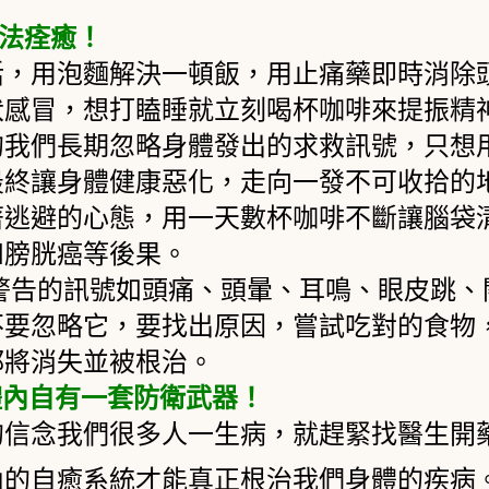
法痊癒！
，用泡麵解決一頓飯，用止痛藥即時消除頭
伏感冒，想打瞌睡就立刻喝杯咖啡來提振精
的我們長期忽略身體發出的求救訊號，只想
最終讓身體健康惡化，走向一發不可收拾的
著逃避的心態，用一天數杯咖啡不斷讓腦袋
和膀胱癌等後果。
警告的訊號如頭痛、頭暈、耳鳴、眼皮跳、
不要忽略它，要找出原因，嘗試吃對的食物
都將消失並被根治。
體內自有一套防衛武器！
的信念我們很多人一生病，就趕緊找醫生開
內的自癒系統才能真正根治我們身體的疾病