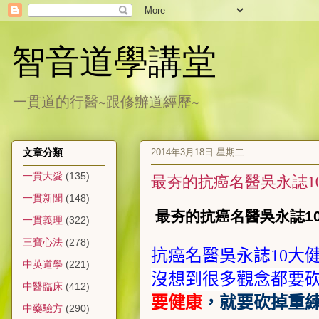
智音道學講堂
一貫道的行醫~跟修辦道經歷~
2014年3月18日 星期二
文章分類
一貫大愛
(135)
最夯的抗癌名醫吳永誌10
一貫新聞
(148)
最夯的抗癌名醫吳永誌10大
一貫義理
(322)
三寶心法
(278)
抗癌名醫吳永誌
10
大
中英道學
(221)
沒想到很多觀念都要
中醫臨床
(412)
要健康
，就要砍掉重
中藥驗方
(290)