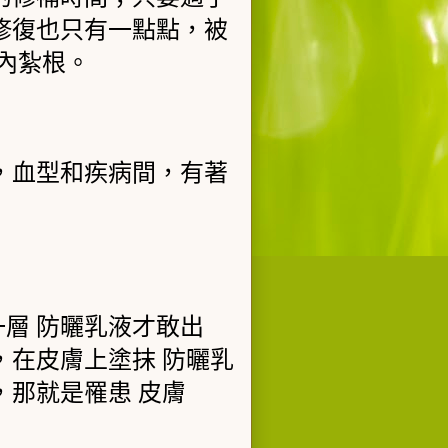
修復也只有一點點，被
內紮根。
，血型和疾病間，有著
層 防曬乳液才敢出
，在皮膚上塗抹
防曬乳
，那就是罹患
皮膚