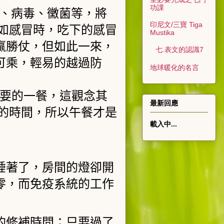
功課
菌、病毒、黴菌等，將
印尼文/三寶 Tiga
如感冒時，吃下的感冒
Mustika
贏勝仗，但如此一來，
七.表文的認識7
可乘，輕易的越過防
地球暖化的名言
要的一餐，這觀念其
最新回應
的時間，所以午餐才是
載入中...
睡著了，房間的燈卻開
零，而免疫系統的工作
的修補時間；只要過了