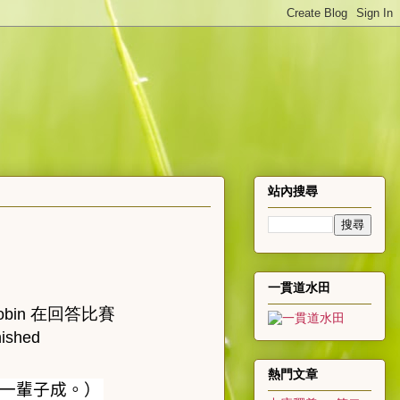
站內搜尋
一貫道水田
在回答比賽
obin
nished
熱門文章
一輩子成。）