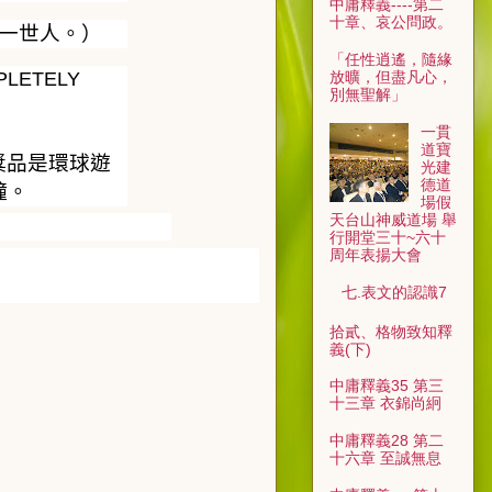
中庸釋義----第二
十章、哀公問政。
一世人。）
「任性逍遙，隨緣
OMPLETELY
放曠，但盡凡心，
別無聖解」
一貫
道寶
獎品是環球遊
光建
德道
鐘。
場假
天台山神威道場 舉
行開堂三十~六十
周年表揚大會
七.表文的認識7
拾貳、格物致知釋
義(下)
中庸釋義35 第三
十三章 衣錦尚絅
中庸釋義28 第二
十六章 至誠無息