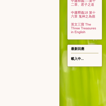
中庸釋義----第十
二章、君子之道
中庸釋義18 第十
六章 鬼神之為德
英文三寶 The
Three Treasures
in English
最新回應
載入中...