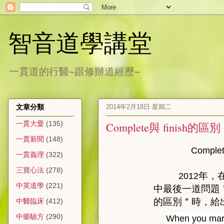
智音道學講堂
一貫道的行醫~跟修辦道經歷~
2014年2月18日 星期二
文章分類
一貫大愛
(135)
Complete與 finish的區別
一貫新聞
(148)
Complete與 fi
一貫義理
(322)
三寶心法
(278)
年，
2012
中英道學
(221)
中最後一道問題＂你如
的區別＂時，給出了
中醫臨床
(412)
中藥驗方
(290)
When you mar