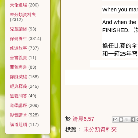
天倫道場
(206)
When you mar
未分類資料夾
(2312)
And when the 
兒童讀經
(93)
（
FINISHED.
保健養生
(3314)
擔任比賽的全
修道故事
(737)
和一箱
年窖
25
善書義賣
(11)
開荒辦道
(83)
節能減碳
(158)
經典釋義
(245)
道義問答
(49)
道學講座
(209)
影音講堂
(928)
於
清晨6:57
講道題綱
(117)
標籤：
未分類資料夾