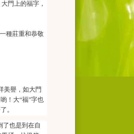
。大門上的福字，
，一種莊重和恭敬
祥美譽，如大門
喲！大“福”
字也
著了。
倒了也是到在自