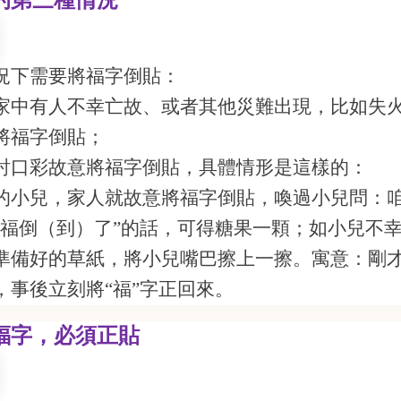
的第三種情況
況下需要將福字倒貼：
家中有人不幸亡故、或者其他災難出現，比如失
將福字倒貼；
討口彩故意將福字倒貼，具體情形是這樣的：
的小兒，家人就故意將福字倒貼，喚過小兒問：
“福倒（到）了”的話，可得糖果一顆；如小兒不
準備好的草紙，將小兒嘴巴擦上一擦。寓意：
剛
，事後立刻將“福”字正回來。
福字，必須正貼