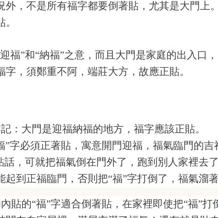
況外，不是所有福字都要倒著貼，尤其是大門上
貼。
“迎福”和“納福”之意，而且大門是家庭的出入口
福字，須鄭重不阿，端莊大方，故應正貼。
牢記：大門是迎福納福的地方，福字應該正貼。
福”字必須正著貼，寓意開門迎福，福氣臨門的吉
著貼話，可就把福氣倒在門外了，跑到別人家
裡
去了
能起到正福臨門，否則把“福”字打倒了，
福氣溜
內貼的“福”字適合倒著貼，在家
裡
即使把“福”
打