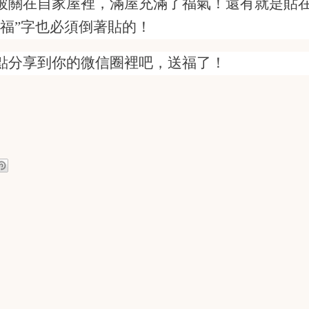
被關在自家屋
裡
，
滿屋充滿了福氣！還有就是貼
福”字也必須倒著貼的！
點分享到你的微信圈
裡
吧，送福了！