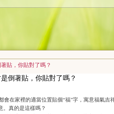
倒著貼，你貼對了嗎？
才是倒著貼，你貼對了嗎？
都會在家裡的適當位置貼個“福”字，寓意福氣吉
之意。真的是這樣嗎？