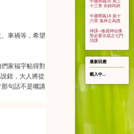
中庸釋義35 第三
十三章 衣錦尚絅
中庸釋義18 第十
六章 鬼神之為德
神課--修成神仙佛
火、車禍等，希望
聖必要完成之七門
功課
最新回應
咱們家福字帖得對
載入中...
幸說錯，大人將從
才那句話不是嘴講