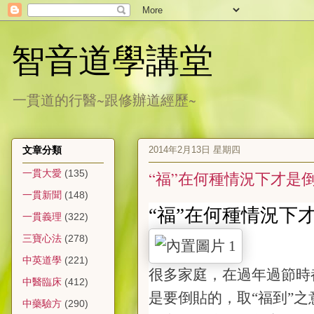
智音道學講堂
一貫道的行醫~跟修辦道經歷~
2014年2月13日 星期四
文章分類
一貫大愛
(135)
“福”在何種情況下才是
一貫新聞
(148)
“福”在何種情況下
一貫義理
(322)
三寶心法
(278)
中英道學
(221)
很多家庭，在過年過節時
中醫臨床
(412)
是要倒貼的，取“福到”
中藥驗方
(290)