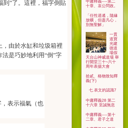
中庸釋義----第二
福到”了。這裡，福字倒貼
十章、哀公問政。
「任性逍遙，隨緣
放曠，但盡凡心，
別無聖解」
一貫
道寶
光建
上，由於水缸和垃圾箱
裡
德道
場假
作法是巧妙地利用“
倒”字
天台山神威道場 舉
行開堂三十~六十
周年表揚大會
拾貳、格物致知釋
義(下)
七.表文的認識7
中庸釋義28 第二
字，表示福氣（也
十六章 至誠無息
中庸釋義----第十
二章、君子之道