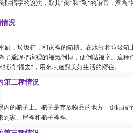
貼福字的說法，取其“倒”和“到”的諧音，意為“
種情況
水缸，垃圾箱，和家
裡
的箱櫃。
在水缸和垃圾箱
為了避諱把家
裡
的福氣倒掉，便倒貼福字。這種
來抵消“福去”，
用來表達對美好生活的嚮往。
的第二種情況
屋內的櫃子上。櫃子是存放物品的地方。倒貼福
來到家、屋
裡
和櫃子
裡
裡
。