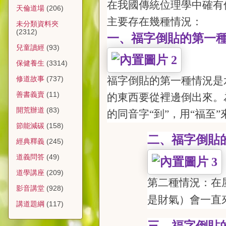
在我國傳統位理學中確有倒
天倫道場
(206)
主要存在幾種情況：
未分類資料夾
(2312)
一、福字倒貼的第一
兒童讀經
(93)
保健養生
(3314)
福字倒貼的第一種情況是
修道故事
(737)
善書義賣
(11)
的東西要從
裡
邊倒出來。
開荒辦道
(83)
的同音字“到”，用“福至”
節能減碳
(158)
二、福字倒貼
經典釋義
(245)
道義問答
(49)
道學講座
(209)
第二種情況：在
影音講堂
(928)
是財氣）會一直
講道題綱
(117)