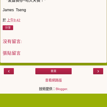
*友誼長存∼地久天長！*
James Tseng
於
上午9:42
分享
沒有留言:
張貼留言
‹
›
首頁
查看網路版
技術提供：
Blogger
.