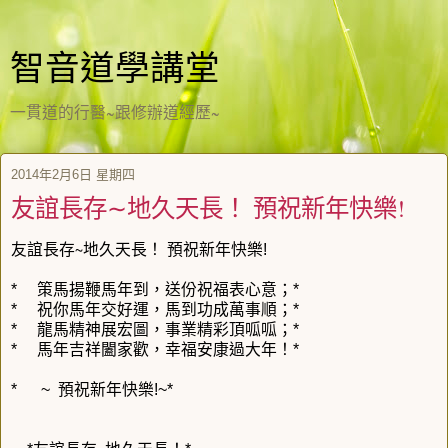
智音道學講堂
一貫道的行醫~跟修辦道經歷~
2014年2月6日 星期四
友誼長存∼地久天長！ 預祝新年快樂!
友誼長存∼地久天長！ 預祝新年快樂!
* 策馬揚鞭馬年到，送份祝福表心意；*
* 祝你馬年交好運，馬到功成萬事順；*
* 龍馬精神展宏圖，事業精彩頂呱呱；*
* 馬年吉祥闔家歡，幸福安康過大年！*
* ~ 預祝新年快樂!~*