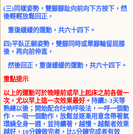
(
三
)
同樣姿勢，雙腳腳趾向前向下方按下，然
後輕輕放鬆回正，
重復緩緩的運動，共六十四下。
四
)
平臥正躺姿勢，雙腳同時或單腳輪留屈膝
後，再向前伸直，
然後回正，重復緩緩的運動，共六十四下。
重點提示
以上的運動可於晚睡前或早上起床之前各做一
次，尤以早上這一次效果最好。
持續
2-3
天等
熟練以後；開始配合吐吶呼吸法，一呼一個動
作，一吸一個動作，放鬆並逐漸用意念帶著氣
環繞全身一週，並持續著，越慢、越鬆者效果
越好，
10
分鐘做完者，比
5
分鐘完成者有效