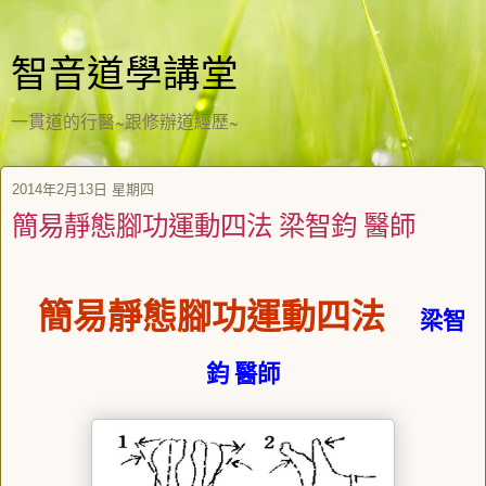
智音道學講堂
一貫道的行醫~跟修辦道經歷~
2014年2月13日 星期四
簡易靜態腳功運動四法 梁智鈞 醫師
簡易靜態腳功運動四法
梁智
鈞 醫師