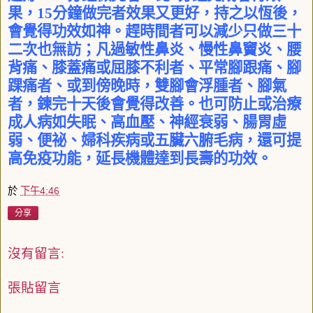
果，
15
分鐘做完者效果又更好，持之以恆後，
會覺得功效如神。趕時間者可以減少只做三十
二次也無訪；凡過敏性鼻炎、慢性鼻竇炎、腰
背痛、膝蓋痛或屈膝不利者、平常腳跟痛、腳
踝痛者、或到傍晚時，雙腳會浮腫者、腳氣
者，鍊完十天後會覺得改善。也可防止或治療
成人病如失眠、高血壓、神經衰弱、腸胃虛
弱、便祕、婦科疾病或五臟六腑毛病，還可提
高免疫功能，延長機體達到長壽的功效。
於
下午4:46
分享
沒有留言:
張貼留言