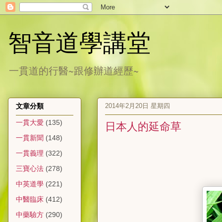
智音道學講堂
一貫道的行醫~跟修辦道經歷~
2014年2月20日 星期四
文章分類
一貫大愛
(135)
日本人的延命草
一貫新聞
(148)
一貫義理
(322)
三寶心法
(278)
中英道學
(221)
中醫臨床
(412)
中藥驗方
(290)