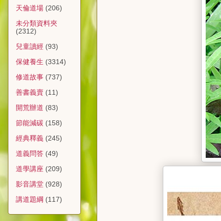
天倫道場
(206)
未分類資料夾
(2312)
兒童讀經
(93)
保健養生
(3314)
修道故事
(737)
善書義賣
(11)
開荒辦道
(83)
節能減碳
(158)
經典釋義
(245)
道義問答
(49)
道學講座
(209)
影音講堂
(928)
講道題綱
(117)