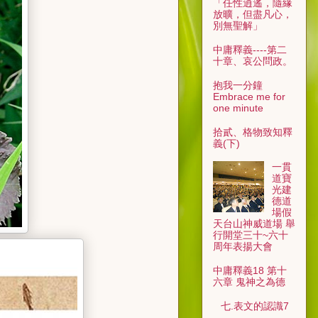
「任性逍遙，隨緣
放曠，但盡凡心，
別無聖解」
中庸釋義----第二
十章、哀公問政。
抱我一分鐘
Embrace me for
one minute
拾貳、格物致知釋
義(下)
一貫
道寶
光建
德道
場假
天台山神威道場 舉
行開堂三十~六十
周年表揚大會
中庸釋義18 第十
六章 鬼神之為德
七.表文的認識7