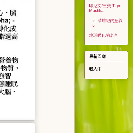
印尼文/三寶 Tiga
Mustika
五.請壇經的意義
5
地球暖化的名言
最新回應
載入中...