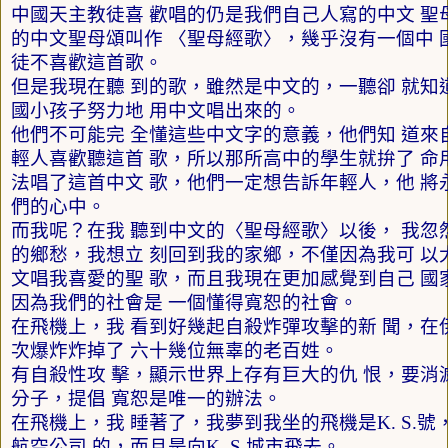
中國天主教徒喜 歡唱的仍是我們自己人寫的中文 聖
的中文聖母頌叫作 〈聖母經歌〉，幾乎沒有一個中 
徒不喜歡這首歌。
但是我現在聽 到的歌，雖然是中文的，一聽卻 就知
國小孩子努力地 用中文唱出來的。
他們不可能完 全懂這些中文字的意義，他們知 道來
輕人喜歡聽這首 歌，所以那所高中的學生就拚了 命
法唱了這首中文 歌，他們一定想告訴年輕人，他 將
們的心中。
而我呢？在我 聽到中文的〈聖母經歌〉以後， 我忽
的鄉愁，我想立 刻回到我的家鄉，不僅因為我可 以
文唱我喜愛的聖 歌，而且我現在更加感覺到自己 國
因為我們的社會是 一個懂得寬恕的社會。
在飛機上，我 看到好幾起自殺炸彈攻擊的新 聞，在
次爆炸炸掉了 六十幾位無辜的老百姓。
有自殺性攻 擊，顯示世界上存有巨大的仇 恨，要消
分子，提倡 寬恕是唯一的辦法。
在飛機上，我 睡著了，我夢到我坐的飛機是
K. S.
號
航空公司 的，而且是向
K. S.
城市飛去。