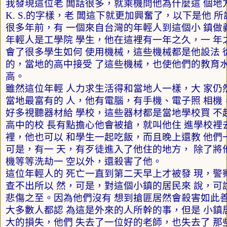
我發現這位老 闆話很多，就乘機問他為什麼這 個地
K. S.
的字樣，老 闆這下就更加興奮了，以下是他 所
很多年前，有 一個來自台灣的年輕人到這個小 鎮做
年輕人是工學院 學生，他在這裡有一年之久，一 年
會了很多學生如何 使用機械，這些機械都是他設法 
的，當地的高中接受 了這些機械，也使他們的教育水
高。
雖然這位年輕 人力求生活得和當地人一樣，大 家仍
當地最富有的 人，他有電腦，有手機、電子照 相機
好多視聽器材給 學校，這些器材都是當地學校買 不
高中的校 長有點擔心他會被搶，就叫他住 進學校裡
裡，他也可以 和學生一起吃飯，而且晚上還教 他們
可是，有一 天，有歹徒進入了他住的地方， 除了將
機等等洗劫一 空以外，還殺害了他。
這位年輕人的 死亡一直到第二天早上才被發 現，警
查不出所以 然，可是，對這個小鎮的居民來 說，可
悲傷之至。因為他們沒有 想到搶匪居然會殺害如此善
大多數人都認 為這是外來的人所幹的事，但是 小鎮
大的損失，他們 失去了一位好的老師，也失去了 那