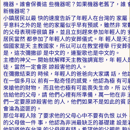
機器。誰會保養這 些機器呢？如果機器老舊了，誰 
新機器呢？
小鎮居民以最 快的速度告訴了年輕人在台灣的 家屬
乎意料之外的是 他的家屬似乎早有預感，雖然非 常
的父母表現得很鎮 靜，並且立刻趕來參加年輕人的 
居民當然 都參加了年輕人的安葬儀式。年 輕人是天
個國家是天 主教國家，所以可以在教堂裡舉 行安葬
是，這次彌撒卻 是中文的，連聖歌也是中文的。
主禮的神父一 開始就解釋天主教強調寬恕，年 輕人
徒，當然一定會原 諒殺害他的人。
在彌撒結束的 時候，年輕人的爸爸向大家講 話，他
在一個多月以 前有一點奇怪的感覺，他認為極 有可
來搶他的財物， 而且他也極有可能喪失生命，所 以
信給他的父母，請 他們心裡有所準備，萬一他在非 
們一定要原諒殺害他 的人，他們如果不是如此的貧 
會淪為盜匪的。
那位年輕人除 了要求他的父母心中不要有仇恨 以外
的父母做一件 事，他認為非洲最缺乏的基礎建 設是
他知道他在台灣 的父母很有錢，希望他的父親能 夠