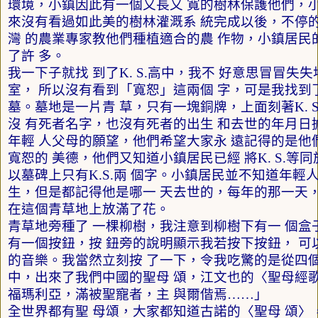
環境，小鎮因此有一個又長又 寬的樹林保護他們，
來沒有看過如此美的樹林灌溉系 統完成以後，不停
灣 的農業專家教他們種植適合的農 作物，小鎮居民
了許 多。
我一下子就找 到了
K. S.
高中，我不 好意思冒冒失失
室， 所以沒有看到「寬恕」這兩個 字，可是我找到
墓。墓地是一片青 草，只有一塊銅牌，上面刻著
K. S
沒 有死者名字，也沒有死者的出生 和去世的年月日
年輕 人父母的願望，他們希望大家永 遠記得的是他
寬恕的 美德，他們又知道小鎮居民已經 將
K. S.
等同
以墓碑上只有
K.S.
兩 個字。小鎮居民並不知道年輕人
生，但是都記得他是哪一 天去世的，每年的那一天，
在這個青草地上放滿了花。
青草地旁種了 一棵柳樹，我注意到柳樹下有一 個盒
有一個按鈕，按 鈕旁的說明顯示我若按下按鈕， 可
的音樂。我當然立刻按 了一下，令我吃驚的是從四個
中，出來了我們中國的聖母 頌，江文也的〈聖母經歌
福瑪利亞，滿被聖寵者，主 與爾偕焉……」
全世界都有聖 母頌，大家都知道古諾的〈聖母 頌〉