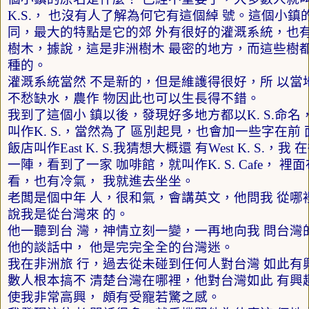
K.S.
， 也沒有人了解為何它有這個綽 號。這個小鎮
同，最大的特點是它的郊 外有很好的灌溉系統，也有
樹木，據說，這是非洲樹木 最密的地方，而這些樹都
種的。
灌溉系統當然 不是新的，但是維護得很好，所 以當
不愁缺水，農作 物因此也可以生長得不錯。
我到了這個小 鎮以後，發現好多地方都以
K. S.
命名
叫作
K. S.
，當然為了 區別起見，也會加一些字在前 
飯店叫作
East K. S.
我猜想大概還 有
West K. S.
，我 
一陣，看到了一家 咖啡館，就叫作
K. S. Cafe
， 裡
看，也有冷氣， 我就進去坐坐。
老闆是個中年 人，很和氣，會講英文，他問我 從哪
說我是從台灣來 的。
他一聽到台 灣，神情立刻一變，一再地向我 問台灣
他的談話中， 他是完完全全的台灣迷。
我在非洲旅 行，過去從未碰到任何人對台灣 如此有
數人根本搞不 清楚台灣在哪裡，他對台灣如此 有興
使我非常高興， 頗有受寵若驚之感。