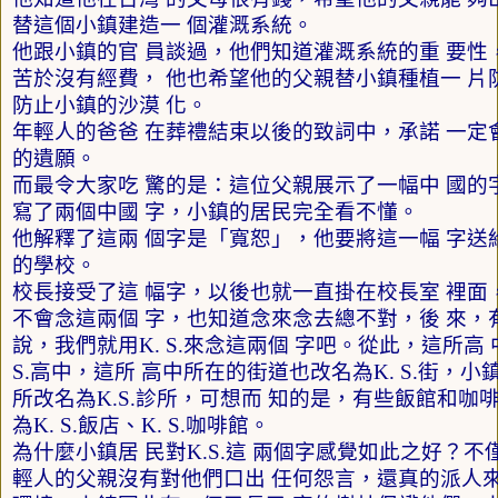
替這個小鎮建造一 個灌溉系統。
他跟小鎮的官 員談過，他們知道灌溉系統的重 要性
苦於沒有經費， 他也希望他的父親替小鎮種植一 片
防止小鎮的沙漠 化。
年輕人的爸爸 在葬禮結束以後的致詞中，承諾 一定
的遺願。
而最令大家吃 驚的是：這位父親展示了一幅中 國的
寫了兩個中國 字，小鎮的居民完全看不懂。
他解釋了這兩 個字是「寬恕」，他要將這一幅 字送
的學校。
校長接受了這 幅字，以後也就一直掛在校長室 裡面
不會念這兩個 字，也知道念來念去總不對，後 來，
說，我們就用
K. S.
來念這兩個 字吧。從此，這所高 
S.
高中，這所 高中所在的街道也改名為
K. S.
街，小鎮
所改名為
K.S.
診所，可想而 知的是，有些飯館和咖啡
為
K. S.
飯店、
K. S.
咖啡館。
為什麼小鎮居 民對
K.S.
這 兩個字感覺如此之好？不
輕人的父親沒有對他們口出 任何怨言，還真的派人來