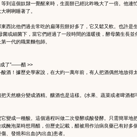
。等到這個奴隸一覺醒來時，生面餅已經比昨晚大了一倍。他連
大大咧咧睡著了。
那東西比他們過去常吃的扁薄煎餅好多了，它又鬆又軟。也許是生
酵母菌或細菌下，當它們經過了一段時間的溫暖後，酵母菌生長並
上第一代的職業麵包師。
成了”——醋 >>
—酸酒！據歷史學家說，在大約一萬年前，有人把酒偶然地放得
菌把天然糖分變成酒精。釀酒也是這樣。(水果、蔬菜或者啤酒都
它變成一種酸。這個過程叫做二次發酵或酸發酵。只需簡單地把
拉或醃泡菜時想用醋，但歷史記載，醋被用作治病良藥已有好多
傷、發燒和出血(內出血)患者。