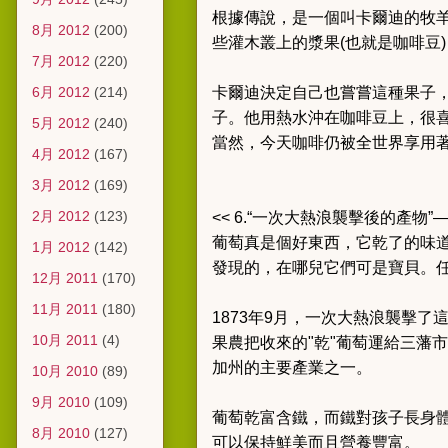
根據傳說，是一個叫卡爾迪的牧
8月 2012
(200)
些灌木叢上的漿果(也就是咖啡豆
7月 2012
(220)
6月 2012
(214)
卡爾迪決定自己也嘗嘗這種果子
子。他用熱水沖在咖啡豆上，很
5月 2012
(240)
當然，今天咖啡仍被全世界享用
4月 2012
(167)
3月 2012
(169)
2月 2012
(123)
<< 6.“一次大熱浪襲擊後的產物”
葡萄真是個好東西，它乾了的味
1月 2012
(142)
發現的，在哪兒它們可是寶貝。
12月 2011
(170)
11月 2011
(180)
1873年9月，一次大熱浪襲擊
10月 2011
(4)
果農把收來的"乾"葡萄運給三藩
加州的主要產業之一。
10月 2010
(89)
9月 2010
(109)
葡萄乾富含鐵，而鐵對孩子長身
8月 2010
(127)
可以保持鮮美而且營養豐富。