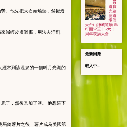
一貫
道寶
功勞。他先把大石頭燒熱，然後潑
光建
德道
場假
天台山神威道場 舉
行開堂三十~六十
醋來減輕皮膚曬傷，用法去汙劑、
周年表揚大會
最新回應
載入中...
人經常到該溫泉的一個叫月亮湖的
。
脆了，然後又加了鹽。 他想這下
0千克馬鈴薯片之後，薯片成為美國第