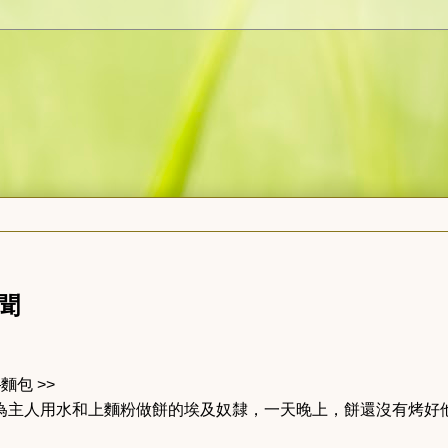
聞
麵包 >>
個為主人用水和上麵粉做餅的埃及奴隸，一天晚上，餅還沒有烤好