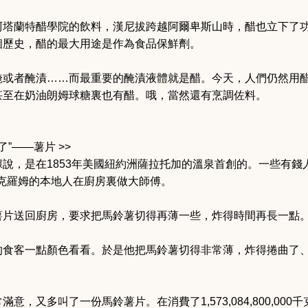
阿塔蘭特醋學院的飲料，漢尼拔跨越阿爾卑斯山時，醋也立下了
個歷史，醋的最大用途是作為食品保鮮劑。
醃或者醃漬……而最重要的醃漬液體就是醋。今天，人們仍然用
甚至在奶油朗姆球糖裏也有醋。哦，當然還有烹調佐料。
了”——薯片 >>
說，是在1853年美國紐約洲薩拉托加的溫泉首創的。一些有錢
克羅姆的本地人在廚房裏做大師傅。
薯片送回廚房，要求把馬鈴薯切得再薄一些，炸得時間再長一點
的食客一點顏色看看。於是他把馬鈴薯切得非常薄，炸得捲曲了、
意，又多叫了一份馬鈴薯片。在消費了1,573,084,800,00