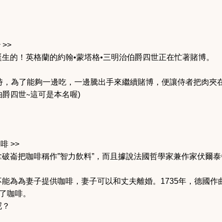
>>
生的！英格蘭的約翰•蒙塔格•三明治伯爵四世正在忙著賭博。
時，為了能夠一邊吃，一邊騰出手來繼續賭博，便讓侍者把肉夾在
伯爵四世∼這可是本名喔)
啡 >>
破崙把咖啡稱作”智力飲料”，而且據說法國哲學家兼作家伏爾
能為為妻子提供咖啡，妻子可以和丈夫離婚。1735年，德國作曲
頌了咖啡。
呢？