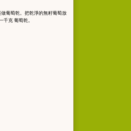
裏做葡萄乾。把乾淨的無籽葡萄放
一千克 葡萄乾。