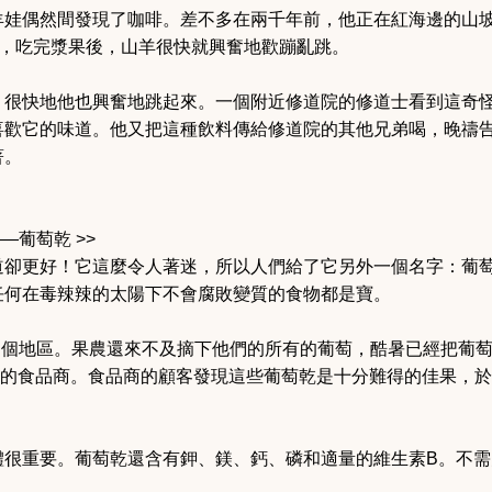
羊娃偶然間發現了咖啡。差不多在兩千年前，他正在紅海邊的山
)，吃完漿果後，山羊很快就興奮地歡蹦亂跳。
，很快地他也興奮地跳起來。一個附近修道院的修道士看到這奇
喜歡它的味道。他又把這種飲料傳給修道院的其他兄弟喝，晚禱
著。
——葡萄乾 >>
道卻更好！它這麼令人著迷，所以人們給了它另外一個名字：葡
任何在毒辣辣的太陽下不會腐敗變質的食物都是寶。
了這個地區。果農還來不及摘下他們的所有的葡萄，酷暑已經把葡
市的食品商。食品商的顧客發現這些葡萄乾是十分難得的佳果，於
體很重要。葡萄乾還含有鉀、鎂、鈣、磷和適量的維生素B。不