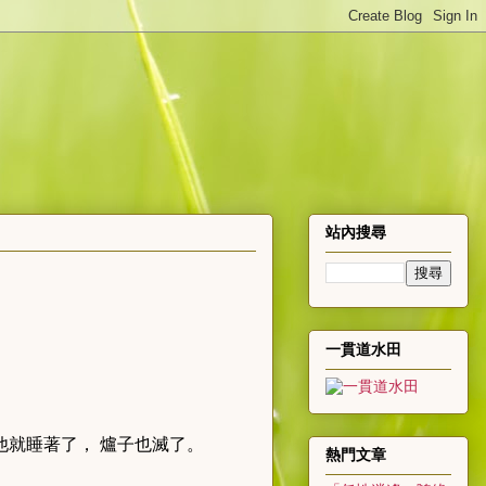
站內搜尋
一貫道水田
他就睡著了， 爐子也滅了。
熱門文章