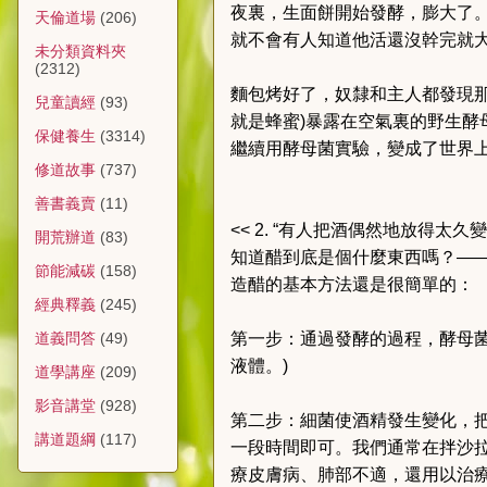
夜裏，生面餅開始發酵，膨大了
天倫道場
(206)
就不會有人知道他活還沒幹完就
未分類資料夾
(2312)
麵包烤好了，奴隸和主人都發現
兒童讀經
(93)
就是蜂蜜)暴露在空氣裏的野生
保健養生
(3314)
繼續用酵母菌實驗，變成了世界
修道故事
(737)
善書義賣
(11)
<< 2. “有人把酒偶然地放得太久變
開荒辦道
(83)
知道醋到底是個什麼東西嗎？—
節能減碳
(158)
造醋的基本方法還是很簡單的：
經典釋義
(245)
第一步：通過發酵的過程，酵母
道義問答
(49)
液體。)
道學講座
(209)
影音講堂
(928)
第二步：細菌使酒精發生變化，把
講道題綱
(117)
一段時間即可。我們通常在拌沙
療皮膚病、肺部不適，還用以治療