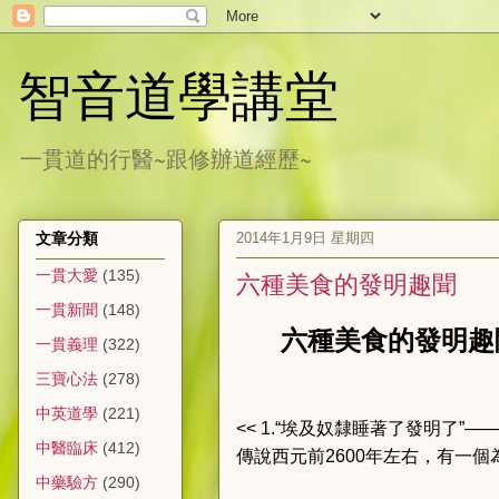
智音道學講堂
一貫道的行醫~跟修辦道經歷~
2014年1月9日 星期四
文章分類
一貫大愛
(135)
六種美食的發明趣聞
一貫新聞
(148)
六種美食的發明趣
一貫義理
(322)
三寶心法
(278)
中英道學
(221)
<< 1.“埃及奴隸睡著了發明了”——
中醫臨床
(412)
傳說西元前2600年左右，有一
中藥驗方
(290)