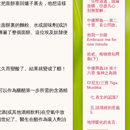
「任性逍遙，隨緣
忙把面餅塞回爐子裏去，他想這樣
放曠，但盡凡心，
別無聖解」
中庸釋義----第二
十章、哀公問政。
面餅裏的麵粉、水或甜味劑(或許
傳遍了整個面餅。這位埃及奴隸便
抱我一分鐘
Embrace me for
one minute
拾貳、格物致知釋
義(下)
中庸釋義18 第十
太久而變酸了。結果就變成了醋！
六章 鬼神之為德
印尼文/三寶 Tiga
Mustika
可以作為釀醋第一步所需的含酒精
七.表文的認識7
五.請壇經的意義
酒(或其他酒精飲料)在空氣中放
5
個世紀了。醫生在醋作為吸入劑治
地球暖化的名言