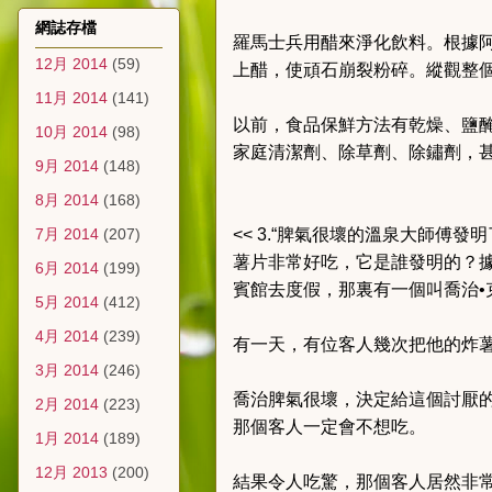
網誌存檔
羅馬士兵用醋來淨化飲料。根據
12月 2014
(59)
上醋，使頑石崩裂粉碎。縱觀整
11月 2014
(141)
以前，食品保鮮方法有乾燥、鹽
10月 2014
(98)
家庭清潔劑、除草劑、除鏽劑，
9月 2014
(148)
8月 2014
(168)
7月 2014
(207)
<< 3.“脾氣很壞的溫泉大師傅發明
薯片非常好吃，它是誰發明的？據
6月 2014
(199)
賓館去度假，那裏有一個叫喬治•
5月 2014
(412)
4月 2014
(239)
有一天，有位客人幾次把他的炸
3月 2014
(246)
喬治脾氣很壞，決定給這個討厭
2月 2014
(223)
那個客人一定會不想吃。
1月 2014
(189)
12月 2013
(200)
結果令人吃驚，那個客人居然非常滿