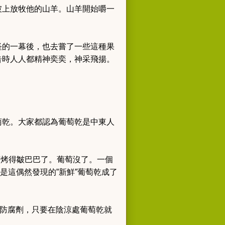
坡上放牧他的山羊。山羊開始嚼一
怪的一幕後，也去嘗了一些這種果
告時人人都精神奕奕，神采飛揚。
萄乾。大家都認為葡萄乾是中東人
萄烤得皺巴巴了。葡萄沒了。一個
是這偶然發現的”新鮮”葡萄乾成了
需防腐劑，只要在陰涼處葡萄乾就