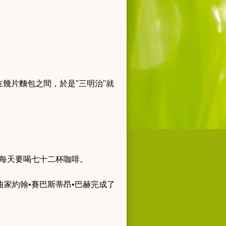
幾片麵包之間，於是"三明治"就
泰每天要喝七十二杯咖啡。
家約翰•賽巴斯蒂昂•巴赫完成了