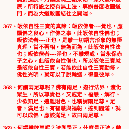
原，所特設之授有無上法、專辦普度收圓道
門，而為大道教團結社之開端。
367
、
皈依自性三寶的真諦
：
皈依佛者
----
覺也，應
顯佛之良心，作佛之事，此皈依自性佛也；
皈依法者
----
正也，是離一切語言形象的無極
真理，當不著相，無為而為，此皈依自性法
也；皈依僧者
----
淨也，不離規戒，當永保赤
子之心，此皈依自性僧也，所以皈依三寶就
是皈依自性三寶，若能依此自性三寶勤修，
佛性光明，就可以了脫輪迴，得登彼岸。
368
、何謂
兩足尊呢
佛有兩足，遊行法界，渡化
？
眾生，所以尊貴也。又戒定、福慧、解行、
少欲知足、遠離財色、也稱謂兩足尊。足
者，滿足也，有智慧與福報，達到圓滿，就
可以成佛，應該滿足，故曰兩足尊。
369
、
何謂
離欲尊
呢
法即是正，什麼是正法，離
？