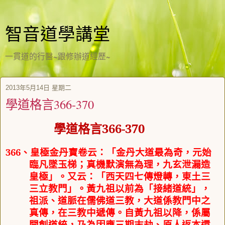
智音道學講堂
一貫道的行醫~跟修辦道經歷~
2013年5月14日 星期二
學道格言366-370
學道格言
366-370
366
、
皇極金丹寶卷云：「金丹大道最為奇，元始
臨凡墜玉梯；真機默演無為理，九玄泄漏造
皇極」。又云：「西天四七傳燈轉，東土三
三立教門」。黃九祖以前為「接緒道統」，
祖派、道脈在儒佛道三教，大道係教門中之
真傳，在三教中遞傳。自黃九祖以降，係屬
開創道統，乃為因應三期末劫、原人返本還