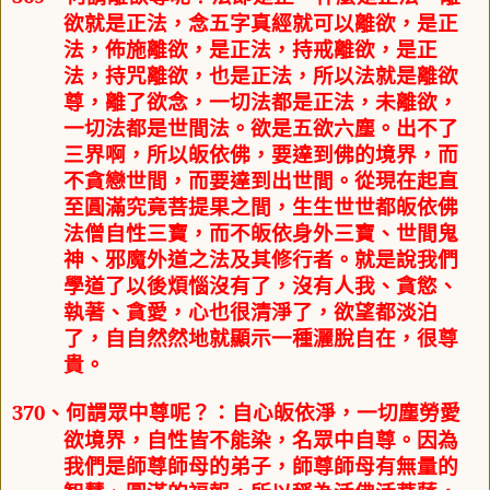
欲就是正法，念五字真經就可以離欲，是正
法，佈施離欲，是正法，持戒離欲，是正
法，持咒離欲，也是正法，所以法就是離欲
尊，離了欲念，一切法都是正法，未離欲，
一切法都是世間法。欲是五欲六塵。出不了
三界啊，所以皈依佛，要達到佛的境界，而
不貪戀世間，而要達到出世間。
從現在起直
至圓滿究竟菩提果之間，生生世世都皈依佛
法僧自性三寶，而不皈依身外三寶、世間鬼
神、邪
魔外道之法及其修行者。
就是說我們
學
道了以後煩惱沒有了，沒有人我、貪慾、
執著、貪愛，心也很清淨了，欲望都淡泊
了，
自自然然地就顯示一種灑脫自在，很尊
貴。
370
、
何謂
眾中尊
呢
：自心皈依淨，一切塵勞愛
？
欲境界，自性皆不能染，名眾中自尊。
因為
我們是師尊師母的弟子，師尊師母有無量的