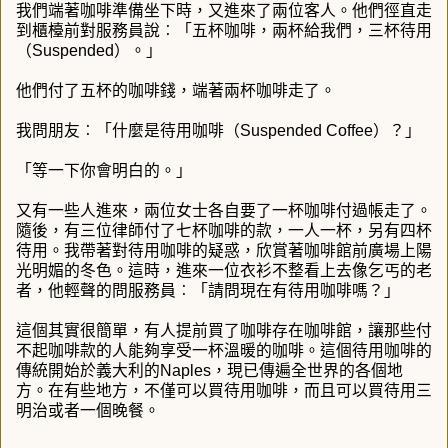
我們端著咖啡準備坐下時，又進來了兩位客人。他們徑直走
到櫃檯前對服務員說︰「五杯咖啡，兩杯給我們，三杯待用
（Suspended）。」
他們付了五杯的咖啡錢，端著兩杯咖啡走了。
我問朋友︰「什麼是待用咖啡（Suspended Coffee）？」
「等一下你會明白的。」
又有一些人進來，兩位女士各自要了一杯咖啡付過帳走了。
隨後，有三位律師付了七杯咖啡的款，一人一杯，另有四杯
待用。我帶著對待用咖啡的疑惑，欣賞著咖啡館前廣場上陽
光明媚的冬色。這時，進來一位衣衫不整看上去像乞丐的老
者，他輕聲的問服務員︰「請問現在有待用咖啡嗎？」
這個其實很簡單，有人提前買了咖啡存在咖啡館，讓那些付
不起咖啡款的人能夠享受一杯溫暖的咖啡。這個待用咖啡的
傳統開始於義大利的Naples，現已傳遍全世界的各個地
方。在有些地方，不僅可以買待用咖啡，而且可以買待用三
明治或者一個晚餐。