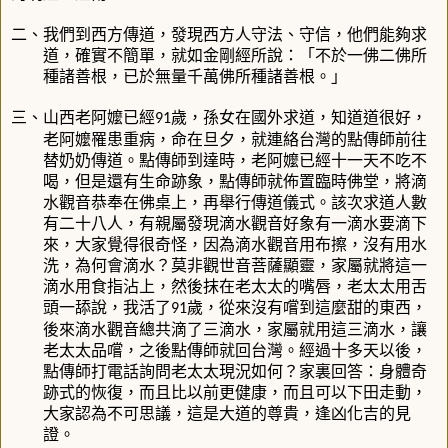
二、我們到西方傳道，發現西方人守法、守信，他們能夠求
道，確實不簡單，就如金剛經所說：「不於一佛二佛所
種諸善根，已於無量千萬佛所種諸善根。」
三、山西老阿嬤已經
歲，孫女在國外求道，知道道很好，
91
老阿嬤罹患重病，命在旦夕，就連絡台灣的點傳師前往
替奶奶傳道。點傳師到達時，老阿嬤已經十一天不吃不
喝，但是還有生命跡象，點傳師就佈置臨時佛堂，將滴
水觀音恭奉在佛桌上，再舉行傳道儀式。該次求道人數
有二十八人，有親屬發現滴水觀音好象有一滴水要滴下
來，大家覺得很奇怪，因為滴水觀音用布擦，沒有用水
洗，為何會滴水？莫非觀世音菩薩顯靈，家屬就將這一
滴水用食指沾上，然後抹在老太太的嘴唇，老太太用舌
頭一舔說，我活了
歲，從來沒有嚐到這麼甜的東西，
91
後來滴水觀音總共滴了三滴水，家屬就用這三滴水，讓
老太太品嚐，之後點傳師就回台灣。經過十多天以後，
點傳師打電話詢問老太太現況如何？家裏回答：身體奇
跡式的恢復，而且比以前更健康，而且可以下田走動，
大家認為不可思議，這是大道的尊貴，逢凶化吉的見
證。