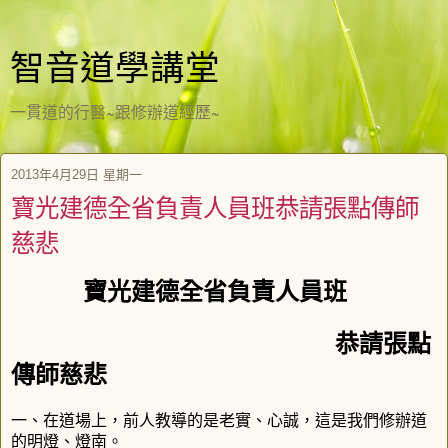
智音道學講堂
一貫道的行醫~跟修辦道經歷~
2013年4月29日 星期一
寶光建德全省負責人員班恭請張點傳師
慈悲
寶光建德全省負責人員班
恭請張點
傳師慈悲
一、在道場上，前人教導的是老實、心誠，這是我們修辦道
的明燈、燈南。