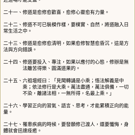
二十一、修道是愈修愈歡喜，愈修心靈愈有力量。
二十二、修道不可已裝模作樣，要樸實、自然，將道融入日
常生活之中。
二十三、修道是愈修愈清明，如果愈修智慧愈昏沉，這是方
法與方向錯誤。
二十四、修道要投入、專注，如果以應付的心態，修辦是無
法離苦得樂、圓滿道果的。
二十五、六祖壇經曰：「
見聞轉誦是小乘；悟法解義是中
乘；依法修行是大乘。萬法盡通，萬法俱備，一切
不染，離諸法相，一無所得，名最上乘
。
」
二十六、學習正向的習氣、語言、思考，才能累積正向的能
量。
二十七、罹患疾病的時候，要發願修己渡人，還要懺悔，身
體就會迅速痊癒。