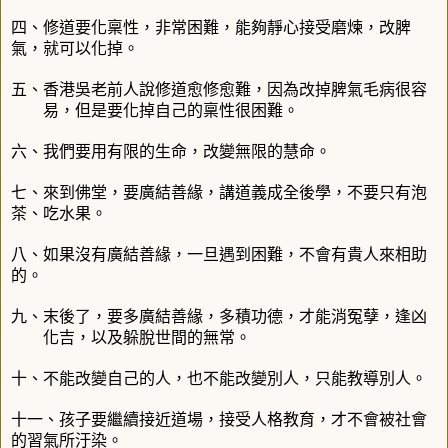
四、修道要化稟性，非常困難，能夠靜心接受磨煉，改脾
氣，就可以化掉。
五、香港吳老前人說修道愈修愈難，因為改掉脾氣毛病很容
易，但是要化掉自己的稟性很困難。
六、我們要用有限的生命，改變無限的慧命。
七、來到佛堂，要廣結善緣，講道義成全後學，不要只有泡
茶、吃水果。
八、如果沒有廣結善緣，一旦遇到困難，不會有貴人來相助
的。
九、末後了，要多廣結善緣，多積功德，才能消冤孽，逢凶
化吉，以及躲脫世間的無常。
十、不能改變自己的人，也不能改變別人，只能教導別人。
十一、孩子要繼續接近道場，接受人格教育，才不會被社會
的習氣所汙染。