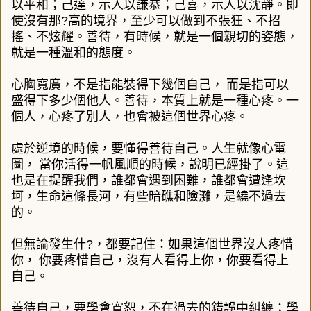
以平和；己達，示人以謙恭；己喜，示人以沈靜。即
使沒有那?高的境界，至少可以做到不張狂、不招
搖、不炫耀。善待，有時候，就是一個親切的姿態，
就是一種溫和的態度。
心胸寬廣，不是指能裝得下幾個自己，
而是指可以
盛得下多少個他人。善待，本質上就是一種心疼。一
個人，心疼了別人，也會被這個世界心疼。
處於逆境的時候，要懂得善待自己。人生就像心電
圖，
當你活得一帆風順的時候，說明已經掛了。這
也是在提醒我們，誰都會遇到困難，誰都會遭逢坎
坷，生命這條長河，有些暗礁和險灘，是繞不過去
的。
但無論發生什?，都要記住：如果這個世界沒人疼惜
你，
你要疼惜自己，沒有人看得上你，你要看得上
自己。
善待自己，要學會寬恕，不在過去的錯誤中糾纏；學