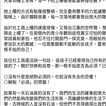
先拿到樓上等候，等一下她上樓後便能重新撐在腋下。
她上樓的方式有點像撐雙槓，完全要用雙手的力氣讓雙
階梯上，由於鐵鞋很重，每一次落地都會發出很大的聲
由於社工員上樓的速度很慢，又發出沉重的空咚聲，
剛走上樓了。在房間內的青少年聽到這怪異又可怕的聲
常訝異和害怕，他忍不住打開房門一探究竟，而眼前所
更加巨大的震撼：一位兩隻腳都不能動的女孩子，要來
根手指的自己！
這位社工員還沒說一句話，
這孩子已經覺得自己所有
道的了。關於快樂和自尊，那一根手指是否為必須？已
◎沒有什麼是絕對必須的，也就沒有失去的恐懼！
◎解脫「必須」的禁錮！
如果有一天石油真的沒有了，我們的生活的確會起很大
們仍然能夠改變我們的生活形態，而繼續快樂的生活下
單，古時候的人並沒有石油，但他們不見得過得比我們