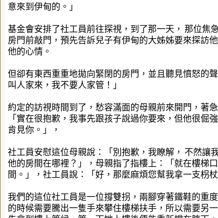
意來到伊甸的。」
基金會安排了社工員前往探視，到了那一天，
那位焦
房門前敲門，預先告訴兒子有伊甸的大姊姊要來探訪他
他的心情。
但卻有東西重重地拋向緊閉的房門，並且聽見憤怒的聲
叫人家來，我不要人家管！」
約定的訪視時間到了，愁容滿面的母親前來開門，著急
「實在很抱歉，我事先跟孩子說過你要來，但他很倔強
肯見你。」，
社工員安慰這位母親說：「別抱歉，我瞭解，
不然讓
他的房間在哪裡？」，母親指了指樓上：「就在樓梯口
間。」，社工員說：「好，那麼麻煩您幫我拿一支枴杖
我們的這位社工員是一位撐雙拐，兩腳穿著鐵鞋的重度
的時候需要騰出一隻手來攀住樓梯扶手，所以需要另一