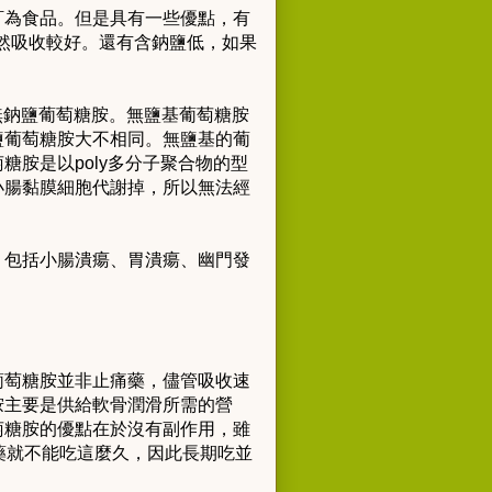
訂為食品。但是具有一些優點，有
自然吸收較好。還有含鈉鹽低，如果
就是無鈉鹽葡萄糖胺。無鹽基葡萄糖胺
鹽葡萄糖胺大不相同。無鹽基的葡
胺是以poly多分子聚合物的型
小腸黏膜細胞代謝掉，所以無法經
，包括小腸潰瘍、胃潰瘍、幽門發
葡萄糖胺並非止痛藥，儘管吸收速
胺主要是供給軟骨潤滑所需的營
萄糖胺的優點在於沒有副作用，雖
藥就不能吃這麼久，因此長期吃並