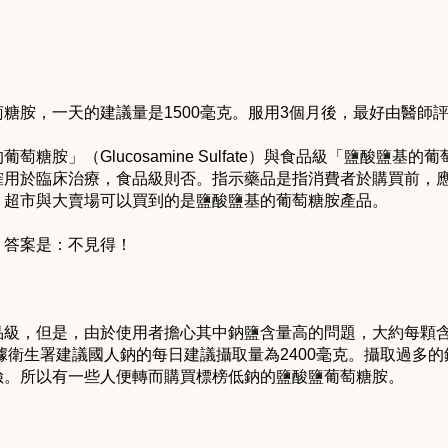
糖胺，一天的建議量是1500毫克。服用3個月後，最好由醫師
」（Glucosamine Sulfate）與食品級「鹽酸鹽基的葡萄糖胺
確用於臨床治療，食品級則否。指示藥品是指消費者於購買前，
、超市與大賣場可以買到的是鹽酸鹽基的葡萄糖胺產品。
？答案是：不見得！
品級，但是，由於使用者擔心其中鈉鹽含量高的問題，大約每顆含
依據衛生署建議國人鈉的每日建議攝取量為2400毫克。攝取過多
險。所以有一些人便轉而購買標榜低鈉的鹽酸鹽葡萄糖胺。