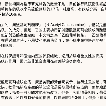
術，新技術因為臨床研究報告的數量不足，目前被行政院衛生署
萄糖胺的吸收率為硫酸鹽類的1.7倍，純度高、有效成分高、
不超過10毫克。
「無鹽基葡萄糖胺」（N-Acetyl Glucosamine），也
品級」的成分，但是，它的主要功用卻與鹽酸鹽葡萄糖胺或硫酸
但卻與乙醯產生鍵結，中文稱之為「乙醯葡萄糖胺」，乙醯葡萄糖
，在通過腸道時，不易被小腸絨毛吸收，在小腸中會很快速地被
骨細胞處。
用在於保護胃和腸道內壁的黏膜組織，適用於腸道發炎性的疾病
黏膜的作用，因此並非適合應用在改善關節炎病症。
想服用葡萄糖胺止痛，康是美藥師黃俊喨表示，值得注意的是，
就快，軟骨耗損所產生的關節退化是長期累積所造成的，葡萄糖
的疼痛，需要一段期間才能漸漸改善。但是，和止痛藥相較，葡
會有傷害，所以有時候葡萄糖胺可以連續吃1至3個月，但是止痛