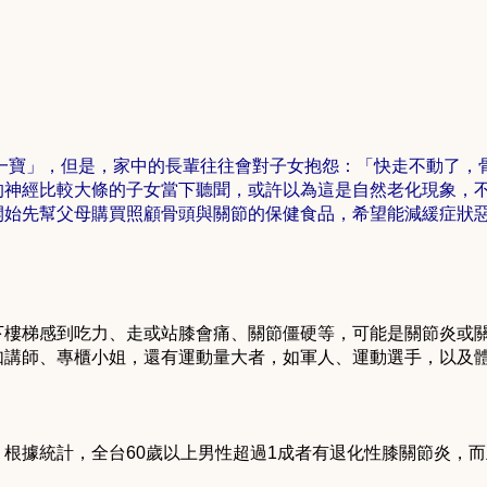
一寶」，但是，家中的長輩往往會對子女抱怨：「快走不動了，
的神經比較大條的子女當下聽聞，或許以為這是自然老化現象，
開始先幫父母購買照顧骨頭與關節的保健食品，希望能減緩症狀
！
下樓梯感到吃力、走或站膝會痛、關節僵硬等，可能是關節炎或
如講師、專櫃小姐，還有運動量大者，如軍人、運動選手，以及
根據統計，全台60歲以上男性超過1成者有退化性膝關節炎，而
。