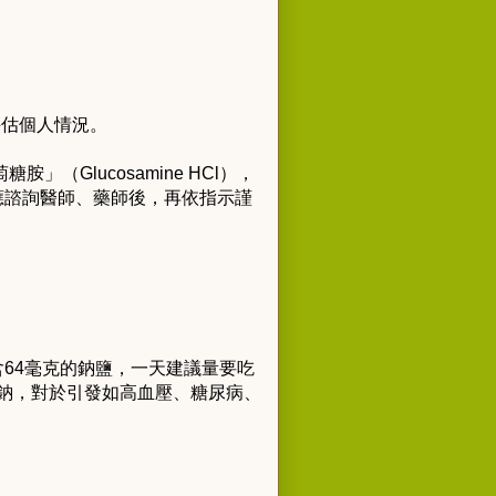
評估個人情況。
」（Glucosamine HCl），
應諮詢醫師、藥師後，再依指示謹
64毫克的鈉鹽，一天建議量要吃
的鈉，對於引發如高血壓、糖尿病、