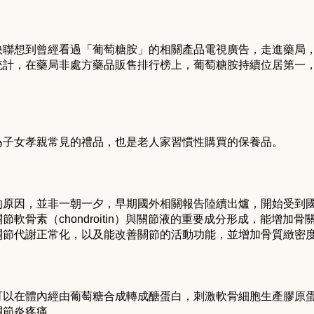
快聯想到曾經看過「葡萄糖胺」的相關產品電視廣告，走進藥局
統計，在藥局非處方藥品販售排行榜上，葡萄糖胺持續位居第一
為子女孝親常見的禮品，也是老人家習慣性購買的保養品。
的原因，並非一朝一夕，早期國外相關報告陸續出爐，開始受到
軟骨素（chondroitin）與關節液的重要成分形成，能增加
關節代謝正常化，以及能改善關節的活動功能，並增加骨質緻密
可以在體內經由葡萄糖合成轉成醣蛋白，刺激軟骨細胞生產膠原
關節炎疼痛。