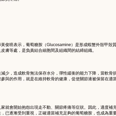
俊喨表示，葡萄糖胺（Glucosamine）是形成蝦蟹外殼甲
及皮膚等處，是負責結合細胞間及組織間的結締組織。
造減少，造成軟骨無法保存水分，彈性緩衝的能力下降，當軟骨
胺參與的作用，就是在維持軟骨的健康，促使關節液被保留在適
人家就會開始抱怨出現走不動、關節疼痛等症狀。因此，適度補
性，已逐漸受到重視，正確適當補充足夠的葡萄糖胺，也成為重