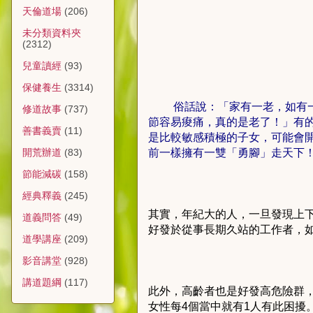
天倫道場
(206)
未分類資料夾
(2312)
兒童讀經
(93)
保健養生
(3314)
俗話說：「家有一老，如有
修道故事
(737)
節容易痠痛，真的是老了！」有
善書義賣
(11)
是比較敏感積極的子女，可能會
前一樣擁有一雙「勇腳」走天下
開荒辦道
(83)
節能減碳
(158)
經典釋義
(245)
其實，年紀大的人，一旦發現上
道義問答
(49)
好發於從事長期久站的工作者，
道學講座
(209)
影音講堂
(928)
講道題綱
(117)
此外，高齡者也是好發高危險群，
女性每4個當中就有1人有此困擾