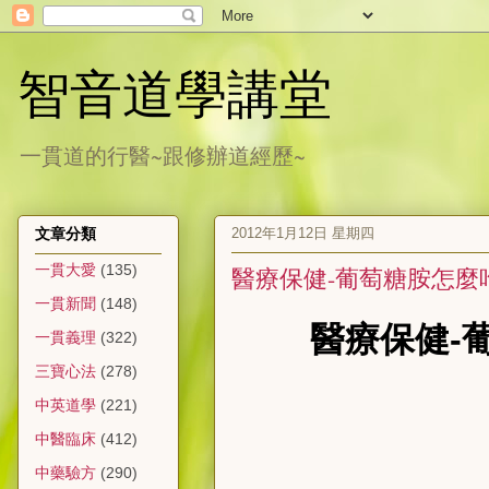
智音道學講堂
一貫道的行醫~跟修辦道經歷~
2012年1月12日 星期四
文章分類
一貫大愛
(135)
醫療保健-葡萄糖胺怎麼
一貫新聞
(148)
醫療保健-葡
一貫義理
(322)
三寶心法
(278)
中英道學
(221)
中醫臨床
(412)
中藥驗方
(290)