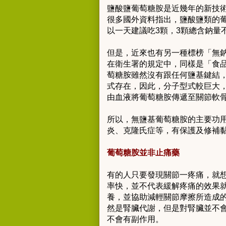
鹽酸鹽葡萄糖胺是近幾年的新技
很多國外資料指出，鹽酸鹽類的葡
以一天建議吃3顆，3顆總含鈉量
但是，近來也有另一種標榜「無鈉」的
在衛生署的規定中，同樣是「食
萄糖胺雖然沒有跟任何鹽基鍵結，
式存在，因此，分子型式較巨大
由血液將葡萄糖胺傳遞至關節軟
所以，無鹽基葡萄糖胺的主要功
炎、克隆氏症等，有保護及修補
葡萄糖胺並非止痛藥
有的人只要發現關節一疼痛，就
率快，並不代表緩解疼痛的效果
養，並協助減輕關節摩擦所造成
然是腎臟代謝，但是對腎臟並不
不會有副作用。