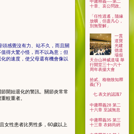
中庸釋義----第二
十章、哀公問政。
「任性逍遙，隨緣
放曠，但盡凡心，
別無聖解」
一貫
道寶
光建
骨頭感覺沒有力、站不久，而且關
德道
不值得大驚小怪，而不以為意；但
場假
惡化的速度，使父母還有機會像以
天台山神威道場 舉
行開堂三十~六十
周年表揚大會
拾貳、格物致知釋
義(下)
關節開始退化的警訊。關節炎常常
七.表文的認識7
體重較重者。
中庸釋義28 第二
十六章 至誠無息
中庸釋義35 第三
且女性患者比男性多，60歲以上
十三章 衣錦尚絅