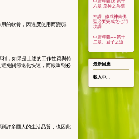
中庸釋義18 第十
六章 鬼神之為德
神課--修成神仙佛
聖必要完成之七門
作用的軟骨，因過度使用而變弱、
功課
中庸釋義----第十
二章、君子之道
專利，如果是上述的工作性質與特
最新回應
及避免關節退化快速，而嚴重到必
載入中...
響到許多國人的生活品質，也因此