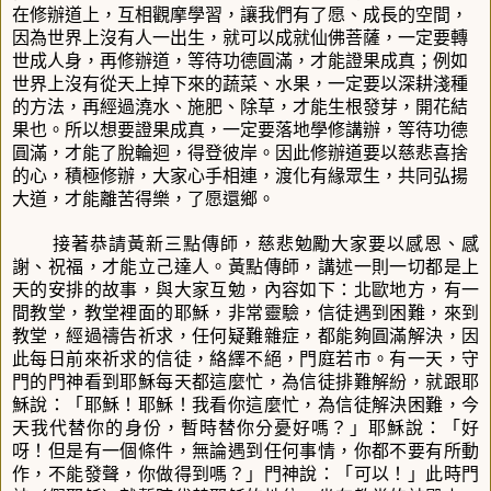
在修辦道上，互相觀摩學習，讓我們有了愿、成長的空間，
因為世界上沒有人一出生，就可以成就仙佛菩薩，一定要轉
世成人身，再修辦道，等待功德圓滿，才能證果成真；例如
世界上沒有從天上掉下來的蔬菜、水果，一定要以深耕淺種
的方法，再經過澆水、施肥、除草，才能生根發芽，開花結
果也。所以想要證果成真，一定要落地學修講辦，等待功德
圓滿，才能了脫輪迴，得登彼岸。因此修辦道要以慈悲喜捨
的心，積極修辦，大家心手相連，渡化有緣眾生，共同弘揚
大道，才能離苦得樂，了愿還鄉。
接著恭請黃新三點傳師，慈悲勉勵大家要以感恩、感
謝、祝福，才能立己達人。黃點傳師，講述一則一切都是上
天的安排的故事，與大家互勉，內容如下：
北歐地方，有一
間教堂，教堂裡面的耶穌，非常靈驗，信徒遇到困難，來到
教堂，經過禱告祈求，任何疑難雜症，都能夠圓滿解決，因
此每日前來祈求的信徒，絡繹不絕，門庭若市。有一天，守
門的門神看到耶穌每天都這麼忙，為信徒排難解紛，就跟耶
穌說：「耶穌！耶穌！我看你這麼忙，為信徒解決困難，今
天我代替你的身份，暫時替你分憂好嗎？」耶穌說：「好
呀！但是有一個條件，無論遇到任何事情，你都不要有所動
作，不能發聲，你做得到嗎？」門神說：「可以！」此時門