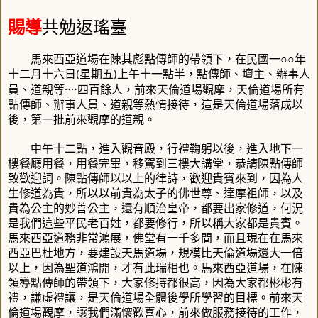
賜導
共勉返瑤臺
馬來西亞道場在陳其彪點傳師的帶領下，在民國一○○年
十二月十六日
星期五
上午十一點半，點傳師、壇主、辦事人
(
)
員、道親等‥‥四百餘人，前來天倫道場觀摩，天倫道場所有
點傳師、辦事人員、道親等熱情接待，這是天倫道場落成以
後，第一批前來觀摩的道親。
中午十二點，進入觀音殿，行禮鞠躬以後，進入地下一
樓餐廳用餐，用餐完畢，移駕到三樓大講堂，恭請陳點傳師
致歡迎詞。陳點傳師以以上的律詩，歡迎貴賓來到，因為人
生修道為貴，所以以前貴為太子的佛世尊、達摩祖師，以及
貴為公主的妙善公主，還有順治皇帝，都要出家修道，何況
是我們這些平民老百姓，都要修行，所以稱大家都是貴賓。
馬來西亞道務非常鴻展，佛堂有一千多間，而且現在在馬來
西亞巴杜地方，要建設天馬道場，規模比天倫道場還大一倍
以上，因為聖道鴻開，才有此瑞相也。馬來西亞道場，在陳
領導點傳師的帶領下，大家修持都很高，因為大家都彬彬有
禮，謙虛禮讓，是天倫道場全體後學所學習的目標。前來天
倫道場觀摩，讓我們滿懷歡喜心，前來做服務接待的工作，