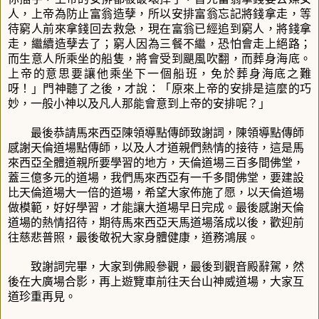
人，上帝為防止富翁造孽，所以安排富翁忘記將錢拿走，等
待窮人前來拿錢回去救急，現在富翁已經追到窮人，將錢拿
走，繼續造孽去了；窮人因為三餐不繼，恐怕會走上絕路；
而生意人所乘坐的船隻，將會受到颶風吹翻，而葬身海底。
上帝的意思要讓他乘坐下一個船班，免於葬身海底之難
呀！」門神聽了之後，才說：「原來上帝的安排是這麼的巧
妙，一般小神以及凡人那能會意到上帝的安排呢？」
最後恭請馬來西亞陳領導點傳師致謝詞，陳領導點傳師
感謝天倫道場點傳師，以及人才道親們熱情的接待，這是馬
來西亞全體道親所要學習的地方，天倫道場三百多間佛堂，
蓋三億多元的道場，我們馬來西亞有一千多間佛堂，要建設
比天倫道場大一倍的道場，希望大家佈施了愿，以天倫道場
做模範，好好學習，才能讓大道場早日完成。最後感謝天倫
道場的熱情招待，期待馬來西亞天馬道場落成以後，歡迎前
往慈悲普照，最後敬祝大家身體健康，道務鴻展。
致謝詞完畢，大家到佛殿參觀，最後到觀音殿辭駕，然
後在大廣場合影，再上遊覽車前往天台山神威道場，大家互
道珍重再見。