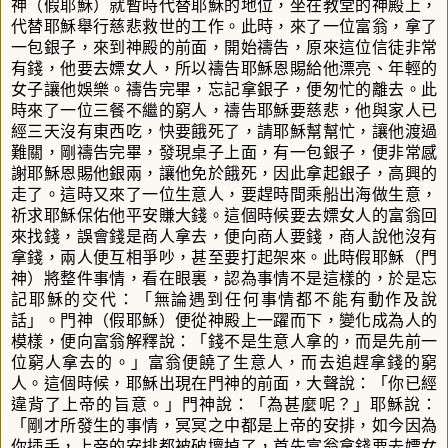
神（假耶穌）就暫時代替耶穌的地位，坐在教堂的神殿上，
代替耶穌舉行慈悲救世的工作。此時，來了一位富翁，拿了
一包銀子，來到神殿的前面，開始禱告，原來這位信徒非常
有錢，他要去嫖女人，所以禱告耶穌恩賜給他漂亮、年輕的
女子讓他娛樂。禱告完畢，忘記拿銀子，便匆忙的離去。此
時來了一位三餐不繼的窮人，禱告耶穌要慈悲，他與家人已
經三天沒有東西吃，快要餓死了，請耶穌幫幫忙，讓他渡過
難關，剛禱告完畢，發現桌子上面，有一包銀子，便非常感
謝耶穌恩賜他銀兩，讓他免於餓死，因此拿起銀子，高興的
走了。這時又來了一位生意人，要趕時間乘船出海做生意，
祈求耶穌保佑他平安賺大錢。這個時候要去嫖女人的富翁回
來找錢，誤會錢是商人拿去，便向商人要錢，商人說他沒有
拿錢，兩人便互相爭吵，甚至要打起架來。此時假耶穌（門
神）將整件事情，看在眼裏，認為事情不是這樣的，於是忘
記耶穌的交代：「無論遇到任何事情都不能有動作及說
話」。門神（假耶穌）便從神殿上一躍而下，變化成為人的
模樣，便向富翁解釋說：「錢不是生意人拿的，而是先前一
位窮人拿去的。」富翁便饒了生意人，而去追趕拿錢的窮
人。這個時候，耶穌出現在門神的前面，大聲說：「你已經
違背了上帝的旨意。」門神說：「為甚麼呢？」耶穌說：
「剛才所發生的事情，冥冥之中都是上帝的安排，如今因為
你插手，上帝的安排都被破壞掉了，首先富翁拿錢要去嫖女