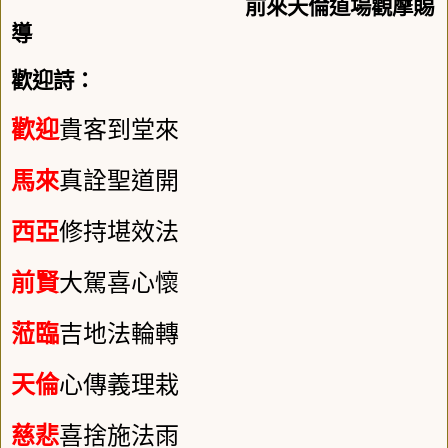
前來天倫道場觀摩賜
導
歡迎詩：
歡迎
貴客到堂來
馬來
真詮聖道開
西亞
修持堪效法
前賢
大駕喜心懷
蒞臨
吉地法輪轉
天倫
心傳義理栽
慈悲
喜捨施法雨