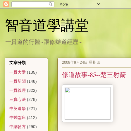
智音道學講堂
一貫道的行醫~跟修辦道經歷~
2009年9月24日 星期四
文章分類
一貫大愛
(135)
修道故事-85--楚王射箭
一貫新聞
(148)
一貫義理
(322)
三寶心法
(278)
中英道學
(221)
中醫臨床
(412)
中藥驗方
(290)