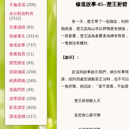
修道故事-85--楚王射箭
天倫道場
(206)
未分類資料夾
(2312)
有一天，楚王帶了一批隨從，到郊
兒童讀經
(93)
面經過，楚王認為山羊比野鴨更有價值
一群蒼鷹，楚王認為蒼鷹更為稀有尊貴
保健養生
(3314)
一隻都沒有獵到。
修道故事
(737)
善書義賣
(11)
【啟示】：
開荒辦道
(83)
節能減碳
(158)
從這則故事啟示我們，做任何事情
講；或到四處宏揚般若正法時，也不可
經典釋義
(245)
一無所獲。俗語說：「渡千渡萬，不如渡
道義問答
(49)
道學講座
(209)
楚王射箭醒人天
影音講堂
(928)
妄想貪心最可憐
講道題綱
(117)