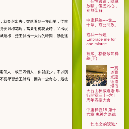
「任性逍遙，隨緣
放曠，但盡凡心，
別無聖解」
中庸釋義----第二
，就要射出去，突然看到一隻山羊，從前
十章、哀公問政。
身要射梅花鹿，當要射梅花鹿時，又出現
抱我一分鐘
就這樣，楚王付出一大片的時間，動物連
Embrace me for
one minute
拾貳、格物致知釋
義(下)
一貫
兩個人，或三四個人，你就嫌少，不以演
道寶
光建
不要學習楚王射箭，因為一念貪心，最後
德道
場假
天台山神威道場 舉
行開堂三十~六十
周年表揚大會
中庸釋義18 第十
六章 鬼神之為德
七.表文的認識7