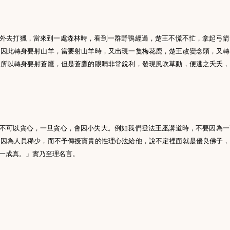
外去打獵，當來到一處森林時，看到一群野鴨經過，楚王不慌不忙，拿起弓箭
，因此轉身要射山羊，當要射山羊時，又出現一隻梅花鹿，楚王改變念頭，又轉
，所以轉身要射蒼鷹，但是蒼鷹的眼睛非常銳利，發現風吹草動，便逃之夭夭，
不可以貪心，一旦貪心，會因小失大。例如我們登法王座講道時，不要因為一
以因為人員稀少，而不予傳授寶貴的性理心法給他，說不定裡面就是優良佛子，
一成真。」實乃至理名言。