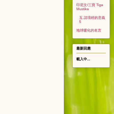
印尼文/三寶 Tiga
Mustika
五.請壇經的意義
5
地球暖化的名言
最新回應
載入中...