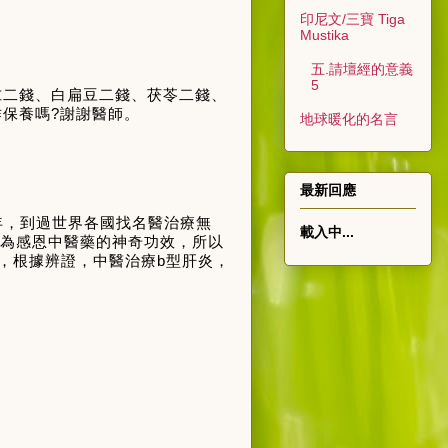
印尼文/三寶 Tiga
Mustika
五.請壇經的意義
5
朮二錢、白扁豆二錢、茯苓二錢、
作保養嗎
?
謝謝醫師。
地球暖化的名言
最新回應
年，到過世界各國找名醫治療無
載入中...
為感恩中醫藥的神奇功效，所以
，根據辨證，中醫治療
b
型肝炎，