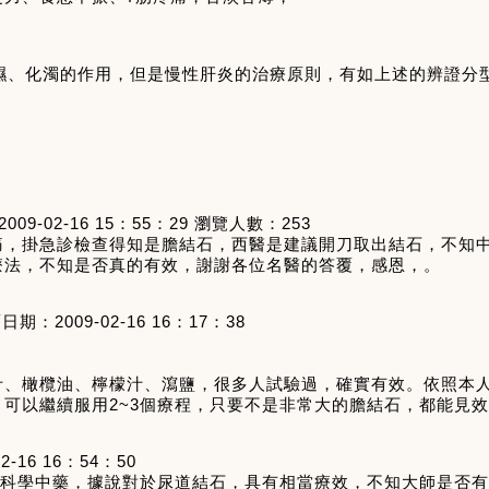
濕、化濁的作用，但是慢性肝炎的治療原則，有如上述的辨證分
2009-02-16 15
：
55
：
29
瀏覽人數：
253
痛，掛急診檢查得知是膽結石，西醫是建議開刀取出結石，不知
療法，不知是否真的有效，謝謝各位名醫的答覆，感恩，。
覆日期：
2009-02-16 16
：
17
：
38
汁、橄欖油、檸檬汁、瀉鹽，很多人試驗過，確實有效。依照本
，可以繼續服用
2~3
個療程，只要不是非常大的膽結石，都能見效
2-16 16
：
54
：
50
科學中藥，據說對於尿道結石，具有相當療效，不知大師是否有