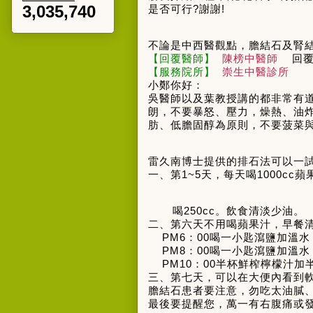
3,035,740
是否可行
?
謝謝
!
不論是中西醫觀點，膽結石及腎
【回覆醫師】
陳榜中醫師
回
【服務院所】
崇生中醫診所
小鄭你好：
吳醫師以及葉教授講的都非常有
朗，不要暴怒、壓力，燥熱、油
肪、低膽固醇為原則，不要菠菜
雷久南博士提供的排石法可以一
一、第
1~5
天，每天喝
1000cc
蘋
喝
250cc
。飲食清淡少油。
二、第六天不用喝蘋果汁，早餐
PM6
：
00
喝一小匙瀉鹽加溫水
PM8
：
00
喝一小匙瀉鹽加溫水
PM10
：
00
半杯鮮榨檸檬汁加
三、第七天，可以在大便內看到
膽結石患者要注意，勿吃太油膩
最後要提醒您，萬一有右腹痛或