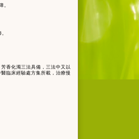
障。
師。
，芳香化濁三法具備，三法中又以
中醫臨床經驗處方集所載，治療慢