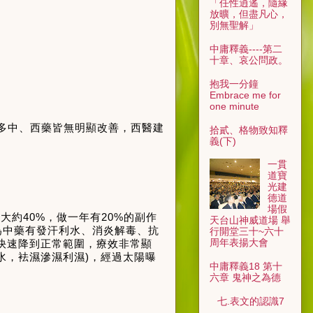
「任性逍遙，隨緣
放曠，但盡凡心，
別無聖解」
中庸釋義----第二
十章、哀公問政。
抱我一分鐘
Embrace me for
one minute
多中、西藥皆無明顯改善，西醫建
拾貳、格物致知釋
義(下)
一貫
道寶
光建
德道
場假
果大約
40%
，做一年有
20%
的副作
天台山神威道場 舉
為中藥有發汗利水、消炎解毒、抗
行開堂三十~六十
周年表揚大會
快速降到正常範圍，療效非常顯
水，袪濕滲濕利濕
)
，經過太陽曝
中庸釋義18 第十
六章 鬼神之為德
七.表文的認識7