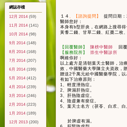
網誌存檔
１４
、【諮詢提問】
提問日期：
12月 2014
(59)
醫師您好：
11月 2014
(141)
本身有
b
型肝炎
，
在網路上搜尋得
黃耆二錢、甘草二錢、紅棗二枚
10月 2014
(98)
9月 2014
(148)
【回覆醫師】
陳榜中醫師
回
8月 2014
(168)
【服務院所】
崇生中醫診所
啊維你好：
7月 2014
(207)
以上處方是清朝葉天士醫師，治
效，中國醫藥大學陳立夫資政，
6月 2014
(199)
贈送
2
千萬元給中國醫藥學院，以
5月 2014
(412)
有如下治療原則：
1
、輕度溼熱症。
4月 2014
(239)
2
、脾濕肝熱症。
3
、肝熱陰虛症。
3月 2014
(246)
4
、陰虛兼有瘀症。
2月 2014
(223)
5
、葉天士名方（茯苓、白朮、白
1月 2014
(189)
於脾虛有濕。
12月 2013
(200)
6
、肝腎陰虛型。