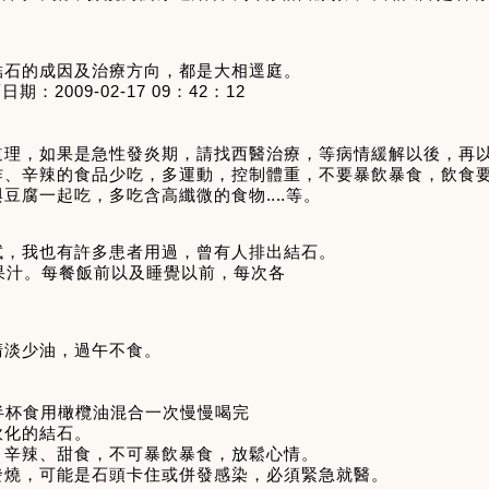
結石的成因及治療方向，都是大相逕庭。
覆日期：
2009-02-17 09
：
42
：
12
道理，如果是急性發炎期，請找西醫治療，等病情緩解以後，再
炸、辛辣的食品少吃，多運動，控制體重，不要暴飲暴食，飲食
與豆腐一起吃，多吃含高纖微的食物
‥‥
等。
試，我也有許多患者用過，曾有人排出結石。
果汁。每餐飯前以及睡覺以前，每次各
清淡少油，過午不食。
半杯食用橄欖油混合一次慢慢喝完
軟化的結石。
、辛辣、甜食，不可暴飲暴食，放鬆心情。
發燒，可能是石頭卡住或併發感染，必須緊急就醫。