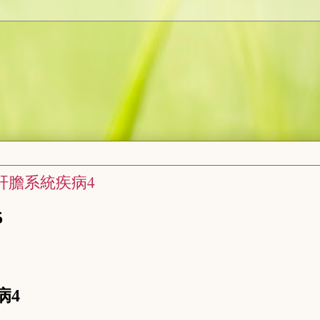
肝膽系統疾病4
5
病4