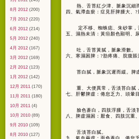
熱、舌苔紅少津、脈象沉細
8月 2012
(200)
四、氣滯血瘀：症見肝脾腫大、?
7月 2012
(220)
定不移、蜘蛛痣、朱砂掌，
6月 2012
(214)
五、濕熱未清：黃疸顏色顯明、
5月 2012
(240)
4月 2012
(167)
吐，舌苔黃膩，脈象滑數。
六、寒濕困脾：?肋疼痛、脘腹
3月 2012
(169)
2月 2012
(123)
苔白膩，脈象沉遲而緩。脾
1月 2012
(142)
12月 2011
(170)
重、大便異常，舌淡苔白膩
七、肝鬱脾虛：倦怠乏力、頭暈
11月 2011
(180)
10月 2011
(4)
臉色蒼白，四肢浮腫，舌淡
10月 2010
(89)
八、脾虛濕困：厭食、四肢沉重
9月 2010
(109)
舌淡苔白膩。
8月 2010
(127)
九、氣血兩虛：面色蒼白、倦怠