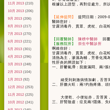
11月 2013
(210)
根據以上證型，再對症處方。所
10月 2013
(206)
【延伸提問】
提問日期：
2009-0
9月 2013
(206)
醫師您好：
8月 2013
(217)
甘露消毒丹
、
貫眾
、
虎杖
、
白花
7月 2013
(270)
【回覆醫師】
陳榜中醫師
回
6月 2013
(221)
【服務院所】
崇生中醫診所
啊維你好：
5月 2013
(301)
甘露消毒丹、貫眾、虎杖、白花
4月 2013
(296)
清熱為主，滲濕為輔，芳香化濁
性肝炎的辨證如下：
3月 2013
(248)
一、肝鬱氣滯：脘腹滿悶、兩?
2月 2013
(104)
1月 2013
(92)
緒受到刺激病情加劇，舌苔
二、肝膽火旺：兩?灼熱疼痛、
12月 2012
(253)
11月 2012
(225)
大便乾、小便短赤，舌苔黃
三、肝腎陰虛：症見兩?隱痛、
10月 2012
(241)
9月 2012
(245)