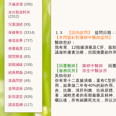
天倫道場
(206)
未分類資料夾
(2312)
兒童讀經
(93)
１３
、【諮詢提問】
提問日期：
保健養生
(3314)
【本問題針對陳榜中醫師提問】
修道故事
(737)
醫師您好：
我有胃、
12
指腸潰瘍及
C
肝、脂
善書義賣
(11)
議做幹擾素治療，但因擔憂副作
開荒辦道
(83)
節能減碳
(158)
【回覆醫師】
陳榜中醫師
回
【服務院所】
崇生中醫診所
經典釋義
(245)
吳助你好：
你有胃十二直腸潰瘍，還有
C
型肝
道義問答
(49)
用，如果做二年有
40%
的副作用
道學講座
(209)
炎、抗菌、清肝利膽、抗病原體
著，減輕患者的長期服藥及精神
影音講堂
(928)
曬以後，所有細菌死光光，所以
講道題綱
(117)