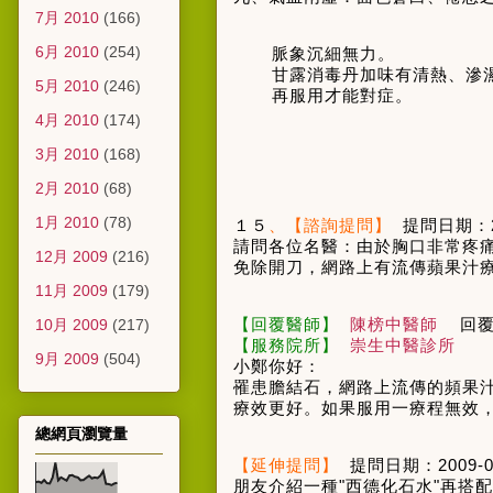
7月 2010
(166)
6月 2010
(254)
脈象沉細無力。
甘露消毒丹加味有清熱、滲
5月 2010
(246)
再服用才能對症。
4月 2010
(174)
3月 2010
(168)
2月 2010
(68)
1月 2010
(78)
１５
、【諮詢提問】
提問日期：
請問各位名醫：由於胸口非常疼
12月 2009
(216)
免除開刀，網路上有流傳蘋果汁
11月 2009
(179)
【回覆醫師】
陳榜中醫師
回
10月 2009
(217)
【服務院所】
崇生中醫診所
9月 2009
(504)
小鄭你好：
罹患膽結石，網路上流傳的頻果
療效更好。如果服用一療程無效
總網頁瀏覽量
【延伸提問】
提問日期：
2009-0
朋友介紹一種
"
西德化石水
"
再搭配