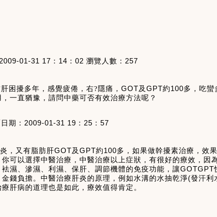
2009-01-31 17
：
14
：
02
瀏覽人數：
257
肪肝困擾多年，感覺疲倦，右?隱痛，
GOT
及
GPT
約
100
多，吃蠻
用，一直猶豫，請問中藥可否有效治療方法呢？
覆日期：
2009-01-31 19
：
25
：
57
炎，又有脂肪肝
GOT
及
GPT
約
100
多，如果做幹擾素治療，效
。你可以選擇中醫治療，中醫治療以上症狀，有很好的療效，因
、袪濕、滲濕、利濕、保肝、調節機體的免疫功能，讓
GOTGPT
、金錢負擔。中醫治療肝炎的原理，例如水溝的水抽乾淨
(
發汗利
治療肝病的道理也是如此，療效值得肯定。