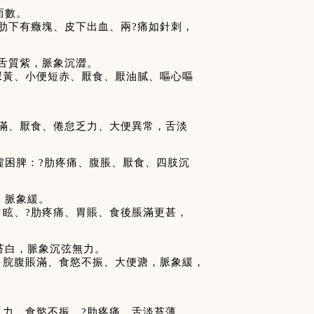
而數。
肋下有癥塊、皮下出血、兩?痛如針刺，
舌質紫，脈象沉澀。
尿黃、小便短赤、厭食、厭油膩、嘔心嘔
賬滿、厭食、倦怠乏力、大便異常，舌淡
虛困脾：?肋疼痛、腹脹、厭食、四肢沉
，脈象緩。
目眩、?肋疼痛、胃賬、食後脹滿更甚，
苔白，脈象沉弦無力。
、脘腹賬滿、食慾不振、大便溏，脈象緩，
乏力、食慾不振、?肋疼痛，舌淡苔薄，