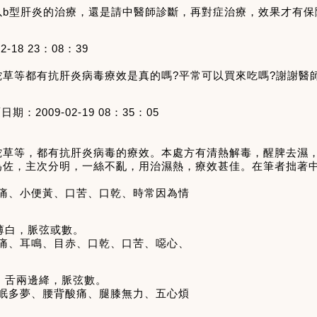
以
b
型肝炎的治療，還是請中醫師診斷，再對症治療，效果才有保
2-18 23
：
08
：
39
蛇草等都有抗肝炎病毒療效是真的嗎
?
平常可以買來吃嗎
?
謝謝醫
覆日期：
2009-02-19 08
：
35
：
05
蛇草等，都有抗肝炎病毒的療效。本處方有清熱解毒，醒脾去濕
為佐，主次分明，一絲不亂，用治濕熱，療效甚佳。在筆者拙著
脹痛、小便黃、口苦、口乾、時常因為情
薄白，脈弦或數。
頭痛、耳鳴、目赤、口乾、口苦、噁心、
，舌兩邊絳，脈弦數。
失眠多夢、腰背酸痛、腿膝無力、五心煩