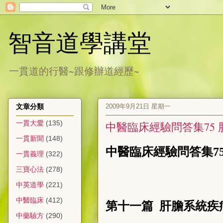
智音道學講堂
一貫道的行醫~跟修辦道經歷~
2009年9月21日 星期一
文章分類
一貫大愛
(135)
中醫臨床經驗問答集75 
一貫新聞
(148)
中醫臨床經驗問答集7
一貫義理
(322)
三寶心法
(278)
中英道學
(221)
中醫臨床
(412)
第十一篇
肝膽系統疾
中藥驗方
(290)