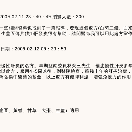
2009-02-11 23
：
40
：
49
瀏覽人數：
300
一些相關資料也找到了一篇報導
，
發現這個處方
(
白芍二錢、白
、生薑五薄片
)
對
b
肝發炎很有幫助
，
請問醫師我可以用此處方當
覆日期：
2009-02-12 09
：
33
：
53
療慢性肝炎的名方。早期監察委員林榮三先生，罹患慢性肝炎多
贈以此方，服用
4~5
周以後，到醫院檢查，將幾十年的肝炎治癒，
為弘揚中醫藥的基金。以上處方有健脾利濕，增強免疫力的作用
扁豆、黃耆、甘草、大棗、生薑）適用