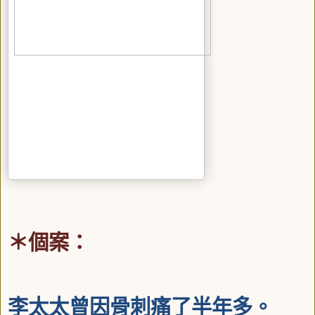
＊個案：
李太太曾因骨刺痛了半年多。