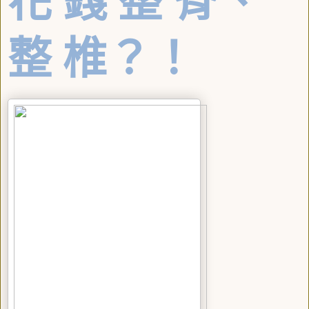
花 錢 整 脊、
整 椎？！