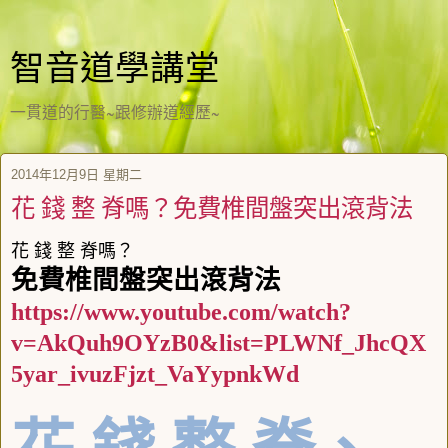
智音道學講堂
一貫道的行醫~跟修辦道經歷~
2014年12月9日 星期二
花 錢 整 脊嗎？免費椎間盤突出滾背法
花 錢 整 脊嗎？
免費椎間盤突出滾背法
https://www.youtube.com/watch?
v=AkQuh9OYzB0&list=PLWNf_JhcQX
5yar_ivuzFjzt_VaYypnkWd